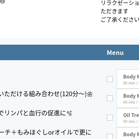
リラクゼーシ
ただきます
ご了承くださ
Menu
Body M
90 min /
ただける組み合わせ(120分〜)🌼
Body M
et
90 min /
でリンパと血行の促進に🫧
Oil Tr
t
90 min /
ーチ＋もみほぐしorオイルで更に
Body 