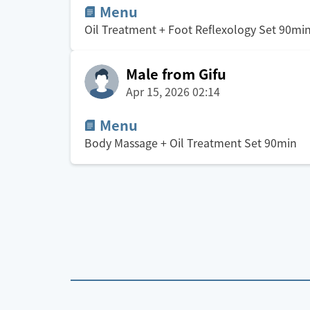
Menu
Oil Treatment + Foot Reflexology Set
90
mi
Male from Gifu
Apr 15, 2026 02:14
Menu
Body Massage + Oil Treatment Set
90
min