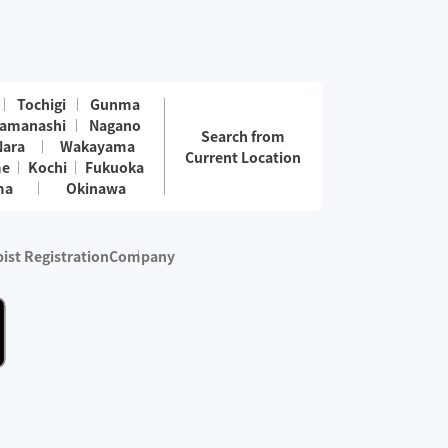
Tochigi
Gunma
amanashi
Nagano
Search from
Nara
Wakayama
Current Location
me
Kochi
Fukuoka
ma
Okinawa
ist Registration
Company