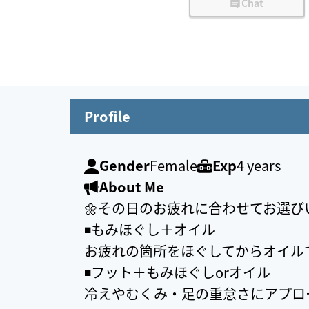
Chat
Profile
Gender
Female
Exp
4 years
About Me
🌼その日のお疲れに合わせてお選びい
◾️もみほぐし＋オイル
お疲れの箇所をほぐしてからオイル
◾️フット＋もみほぐしorオイル
冷えやむくみ・足の重怠さにアプロ