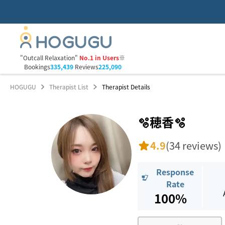
"Outcall Relaxation"
No.1 in Users
※
Bookings
335,439
Reviews
225,090
HOGUGU
Therapist List
Therapist Details
🫧穂香🫧
4.9
(34 reviews)
Response
Rate
100%