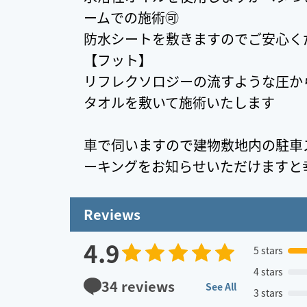
ームでの施術🉑
防水シートを敷きますのでご安心く
【フット】
リフレクソロジーの流すような圧か
タオルを敷いて施術いたします
車で伺いますので建物敷地内の駐車
ーキングをお知らせいただけますと幸い
Reviews
4.9
5 stars
4 stars
34
reviews
See All
3 stars