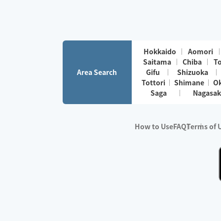
Hokkaido
Aomori
Saitama
Chiba
T
Area Search
Gifu
Shizuoka
Tottori
Shimane
O
Saga
Nagasak
How to Use
FAQ
Terms of 