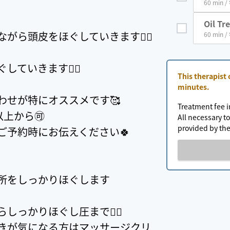
60 min /
Oil Tr
ら頭皮をほぐしていきます💆‍♀️
60 min /
ていきます💆‍♀️
This therapist
minutes.
わせが特にオススメです🥰
Treatment fee i
上から🉑
All necessary to
provided by the
ご予約時にお伝えください🍀
所をしっかりほぐします
っかりほぐし圧まで🙆‍♀️
きが気になる方はマッサージクリ