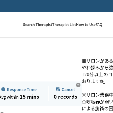
Search Therapist
Therapist List
How to Use
FAQ
自サロンがあるため
やわ揉みから強揉み
120分以上の
おります❁¨̮
Response Time
Cancel
※サロン業務
15 mins
0
records
Avg within
⚠️呼吸器が弱
による施術の