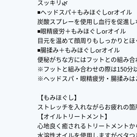
スッキリ🌿
◾️ヘッドスパ＋もみほぐしorオイル
炭酸スプレーを使用し血行を促進しなが
◾️眼精疲労＋もみほぐしorオイル
目元を温めて顔周りもしっかりとほぐし
◾️腸揉み＋もみほぐしorオイル
便秘がちな方にはフットとの組み合
※フットと組み合わせの際は150分以
※ヘッドスパ・眼精疲労・腸揉みは
【もみほぐし】
ストレッチを入れながらお疲れの箇
【オイルトリートメント】
心地良く癒されるトリートメントからし
水溶性オイルを使用しますがベタつ