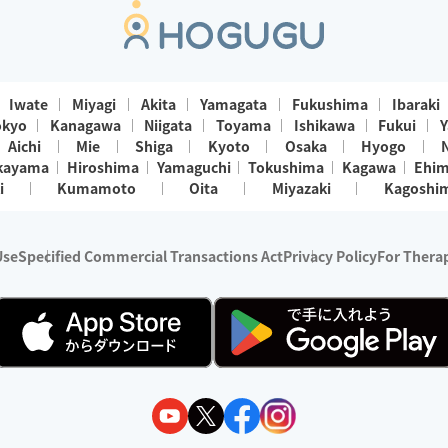
Iwate
Miyagi
Akita
Yamagata
Fukushima
Ibaraki
okyo
Kanagawa
Niigata
Toyama
Ishikawa
Fukui
Y
Aichi
Mie
Shiga
Kyoto
Osaka
Hyogo
kayama
Hiroshima
Yamaguchi
Tokushima
Kagawa
Ehi
i
Kumamoto
Oita
Miyazaki
Kagoshi
Use
Specified Commercial Transactions Act
Privacy Policy
For Therap