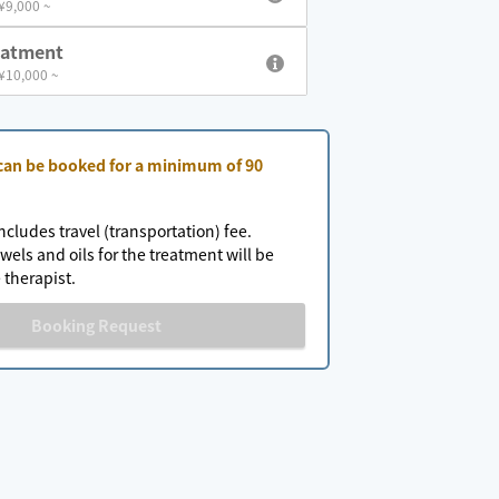
 ¥9,000 ~
eatment
 ¥10,000 ~
 can be booked for a minimum of 90
ncludes travel (transportation) fee.
wels and oils for the treatment will be
 therapist.
Booking Request