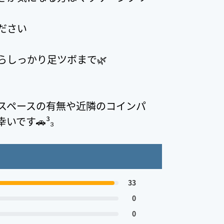
ださい
らしっかり足ツボまで🌿
スペースの有無や近隣のコインパ
です🚗³₃
33
0
0