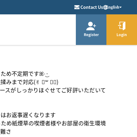
Contact Us
English
Register
Login
不定期ですꕤ︎︎·͜· ︎︎
まで対応(✌︎ ॑꒳ ॑✌︎)
コースがしっかりほぐせてご好評いただいて
中はお返事遅くなります
いため紙煙草の喫煙者様やお部屋の衛生環境
困難さ