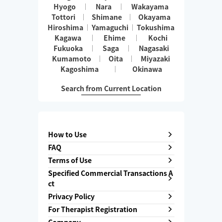
Hyogo
Nara
Wakayama
Tottori
Shimane
Okayama
Hiroshima
Yamaguchi
Tokushima
Kagawa
Ehime
Kochi
Fukuoka
Saga
Nagasaki
Kumamoto
Oita
Miyazaki
Kagoshima
Okinawa
Search from Current Location
How to Use
FAQ
Terms of Use
Specified Commercial Transactions A
ct
Privacy Policy
For Therapist Registration
Company