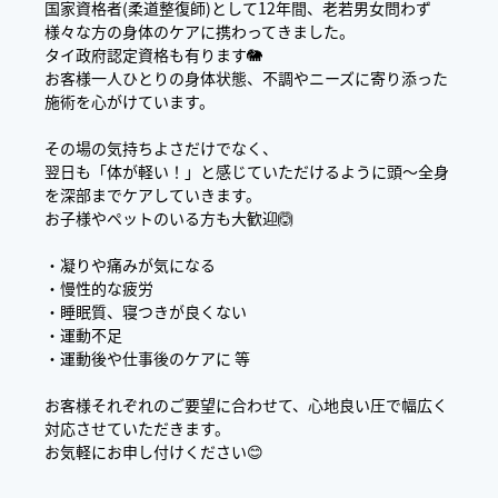
国家資格者(柔道整復師)として12年間、老若男女問わず
様々な方の身体のケアに携わってきました。
タイ政府認定資格も有ります🐘
お客様一人ひとりの身体状態、不調やニーズに寄り添った
施術を心がけています。
‪その場の気持ちよさだけでなく、
翌日も「体が軽い！」と感じていただけるように頭〜全身
を深部までケアしていきます。
お子様やペットのいる方も大歓迎🙆
・凝りや痛みが気になる
・慢性的な疲労
・睡眠質、寝つきが良くない
・運動不足
・運動後や仕事後のケアに 等
お客様それぞれのご要望に合わせて、心地良い圧で幅広く
対応させていただきます。
お気軽にお申し付けください😊