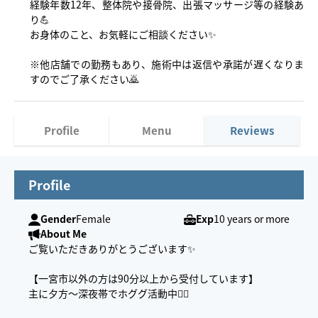
経験年数12年、整体院や接骨院、出張マッサージ等の経験あ
り💪
お身体のこと、お気軽にご相談ください✨
※他店舗での勤務もあり、施術中は返信や承諾が遅くなりま
すのでご了承ください🙇
Profile
Menu
Reviews
Profile
Gender
Female
Exp
10 years or more
About Me
ご覧いただきありがとうございます✨
【一宮市以外の方は90分以上から受付しています】
主に夕方〜深夜帯でホググ活動中💆‍♂️