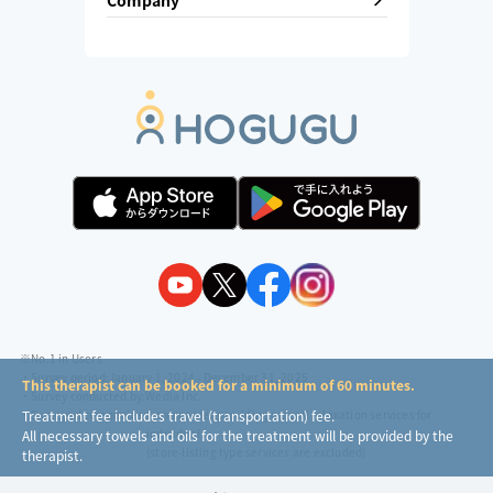
※No.1 in Users
・Survey period:
January 1, 2024 - December 31, 2025
This therapist can be booked for a minimum of 60 minutes.
・Survey conducted by:
Wedia Inc.
・Surveyed companies:
8 companies providing outcall relaxation services for
Treatment fee includes travel (transportation) fee.
individuals
All necessary towels and oils for the treatment will be provided by the
(store-listing type services are excluded)
therapist.