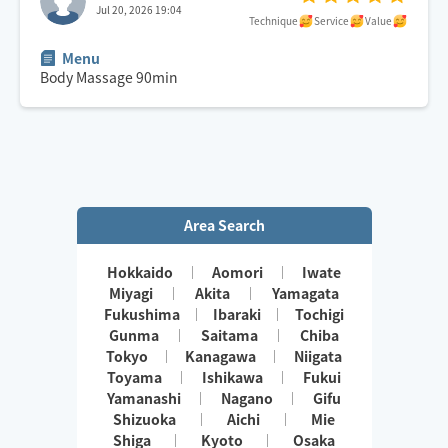
Jul 20, 2026 19:04
Technique
Service
Value
Menu
Body Massage
90
min
Area Search
Hokkaido
Aomori
Iwate
Miyagi
Akita
Yamagata
Fukushima
Ibaraki
Tochigi
Gunma
Saitama
Chiba
Tokyo
Kanagawa
Niigata
Toyama
Ishikawa
Fukui
Yamanashi
Nagano
Gifu
Shizuoka
Aichi
Mie
Shiga
Kyoto
Osaka