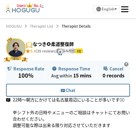
Users
No.1
※
English
HOGUGU
Therapist List
Therapist Details
なつき🌻柔道整復師
5.0
(39 reviews)
シルバー
1位
Response Time
Cancel
Response Rate
100%
15 mins
0
records
Avg within
Chat
22時〜朝方にかけては名古屋周辺にいることが多いです💆‍♂️
💬シフト外の日時やメニューのご相談はチャットにてお問い
合わせください。
調整可能な際は出来る限り対応させていただきます