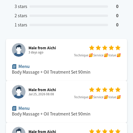
3 stars
0
2 stars
0
1 stars
0
Male from Aichi
3 days ago
Technique
Service
Value
Menu
Body Massage + Oil Treatment Set
90
min
Male from Aichi
Jul 25, 2026 08:08
Technique
Service
Value
Menu
Body Massage + Oil Treatment Set
90
min
Male from Aichi