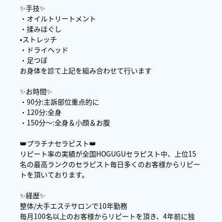
✨手技✨
・オイルトリートメント
・揉みほぐし
•ストレッチ
・ドライヘッド
・足つぼ
お身体を診て上記を組み合わせて行います
✨お時間✨
・90分:主訴部位重点的に
・120分:全身
・150分〜:全身＆小顔＆お腹
👑プラチナセラピスト👑
リピート率の実績が全国HOGUGUセラピスト中、上位15
名の最高ランクのセラピスト毎日多くのお客様からリピー
トを頂いております。
✨経歴✨
整体/大手エステサロンで10年勤務
毎月100名以上のお客様からリピートを頂き、4年前に独