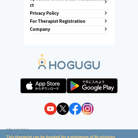
ct
Privacy Policy
For Therapist Registration
Company
※No.1 in Users
・Survey period:
January 1, 2024 - December 31, 2025
This therapist can be booked for a minimum of 90 minutes.