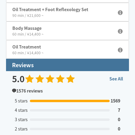
Oil Treatment + Foot Reflexology Set
90 min / ¥21,600 ~
Body Massage
60 min / ¥14,400 ~
Oil Treatment
60 min / ¥14,400 ~
Reviews
5.0
See All
1576
reviews
5 stars
1569
4 stars
7
3 stars
0
2 stars
0