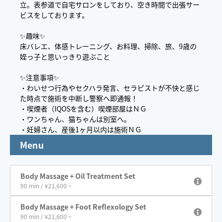
立。表参道で自宅サロンをしており、空き時間で出張サー
ビスをしております。
✨趣味✨
床バレエ、体感トレーニング、お料理、掃除、旅、9歳の
姪っ子と思いっきり遊ぶこと
✨注意事項✨
・わいせつ行為やセクハラ発言、セラピストが不快と感じ
た時点で施術を中断し警察へ即通報！
・喫煙者（IQOSを含む）喫煙部屋はＮＧ
・ワンちゃん、猫ちゃんは別室へ。
・妊婦さん、産後1ヶ月以内は施術ＮＧ
Menu
Body Massage + Oil Treatment Set
90 min / ¥21,600 ~
Body Massage + Foot Reflexology Set
90 min / ¥21,600 ~