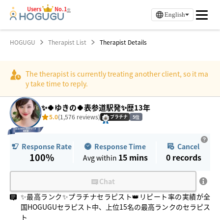
Users
No.1
※
English
HOGUGU
Therapist List
Therapist Details
The therapist is currently treating another client, so it ma
y take time to reply.
✨🍀ゆきの🍀表参道駅発✨歴13年
5.0
(1,576 reviews)
プラチナ
5位
Response Time
Cancel
Response Rate
100%
15 mins
0
records
Avg within
Chat
✨最高ランク✨プラチナセラピスト👑リピート率の実績が全
国HOGUGUセラピスト中、上位15名の最高ランクのセラピス
ト