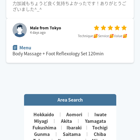
力加減もちょうど良く気持ちよかったです！ありがとうご
ざいました^_^
Male from Tokyo
4 days ago
Technique
Service
Value
Menu
Body Massage + Foot Reflexology Set
120
min
Area Search
Hokkaido
Aomori
Iwate
Miyagi
Akita
Yamagata
Fukushima
Ibaraki
Tochigi
Gunma
Saitama
Chiba