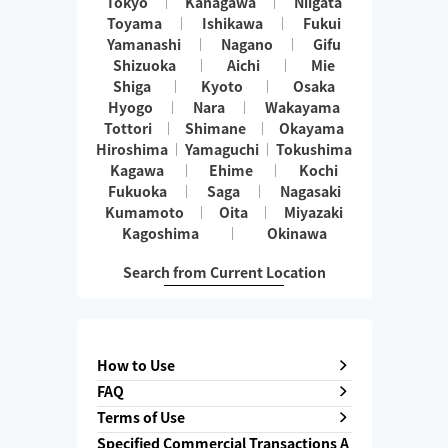
Tokyo
Kanagawa
Niigata
Toyama
Ishikawa
Fukui
Yamanashi
Nagano
Gifu
Shizuoka
Aichi
Mie
Shiga
Kyoto
Osaka
Hyogo
Nara
Wakayama
Tottori
Shimane
Okayama
Hiroshima
Yamaguchi
Tokushima
Kagawa
Ehime
Kochi
Fukuoka
Saga
Nagasaki
Kumamoto
Oita
Miyazaki
Kagoshima
Okinawa
Search from Current Location
How to Use
FAQ
Terms of Use
Specified Commercial Transactions A