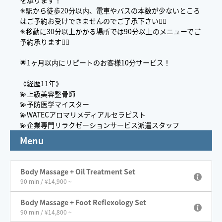
を承ります！
✳︎駅から徒歩20分以内、電車やバスの本数が少ないところ
はご予約お受けできませんのでご了承下さい🙇‍♀️
✳︎移動に30分以上かかる場所では90分以上のメニューでご
予約承ります🙇‍♀️
🌟1ヶ月以内にリピートのお客様10分サービス！
《経歴11年》
💫上級美容整骨師
💫予防医学マイスター
💫WATECアロマリメディアルセラピスト
💫企業専門リラクゼーションサービス派遣スタッフ
Menu
Body Massage + Oil Treatment Set
90 min / ¥14,900 ~
Body Massage + Foot Reflexology Set
90 min / ¥14,800 ~