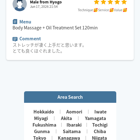
Male from Hyogo
Jun 17, 2026 21:54
Technique
Service
Value
Menu
Body Massage + Oil Treatment Set
120
min
Comment
ストレッチが凄く上手だと思います。
とても良くほぐれました。
Area Search
Hokkaido
Aomori
Iwate
Miyagi
Akita
Yamagata
Fukushima
Ibaraki
Tochigi
Gunma
Saitama
Chiba
Tokyo
Kanagawa
Niigata