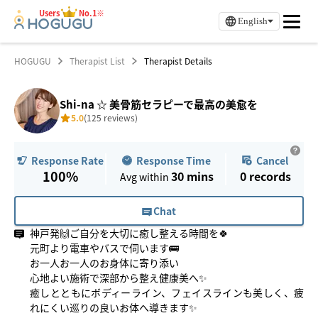
Users
No.1※
English
HOGUGU
Therapist List
Therapist Details
Shi-na ☆ 美骨筋セラピーで最高の美愈を
5.0
(125 reviews)
Response Time
Cancel
Response Rate
100%
30 mins
0
records
Avg within
Chat
神戸発🙌ご自分を大切に癒し整える時間を🍀
元町より電車やバスで伺います🚌
お一人お一人のお身体に寄り添い
心地よい施術で深部から整え健康美へ✨
癒しとともにボディーライン、フェイスラインも美しく、疲
れにくい巡りの良いお体へ導きます✨