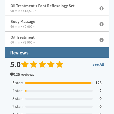
Oil Treatment + Foot Reflexology Set
90 min / ¥15,500 ~
Body Massage
60 min / ¥9,000 ~
Oil Treatment
60 min / ¥9,900 ~
Reviews
5.0
See All
125
reviews
5 stars
123
4 stars
2
3 stars
0
2 stars
0