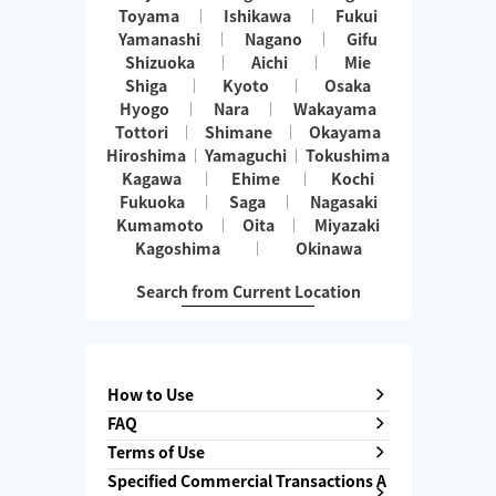
Toyama
Ishikawa
Fukui
Yamanashi
Nagano
Gifu
Shizuoka
Aichi
Mie
Shiga
Kyoto
Osaka
Hyogo
Nara
Wakayama
Tottori
Shimane
Okayama
Hiroshima
Yamaguchi
Tokushima
Kagawa
Ehime
Kochi
Fukuoka
Saga
Nagasaki
Kumamoto
Oita
Miyazaki
Kagoshima
Okinawa
Search from Current Location
How to Use
FAQ
Terms of Use
Specified Commercial Transactions A