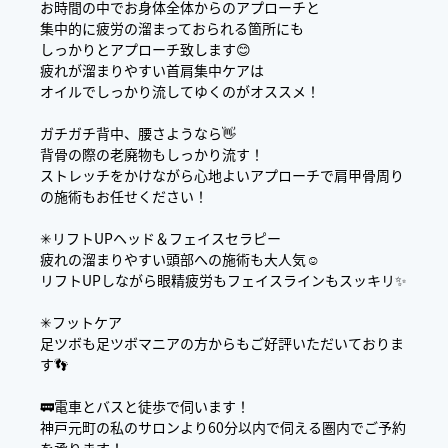
お時間の中でお身体全体からのアプローチと
集中的に疲労の溜まっておられる箇所にも
しっかりとアプローチ致します😊
疲れが溜まりやすい首肩集中ケアは
オイルでしっかり流してゆくのがオススメ！
ガチガチ背中、腰さようなら👋
背骨の際の老廃物もしっかり流す！
ストレッチをかけながら心地よいアプローチで肩甲骨周り
の施術もお任せください！
✳︎リフトUPヘッド＆フェイスセラピー
疲れの溜まりやすい頭部への施術も大人気☺️
リフトUPしながら眼精疲労もフェイスラインもスッキリ✨
✳︎フットケア
足ツボも足ツボマニアの方からもご好評いただいておりま
す👣
🚃電車とバスと徒歩で伺います！
神戸元町の私のサロンより60分以内で伺える圏内でご予約