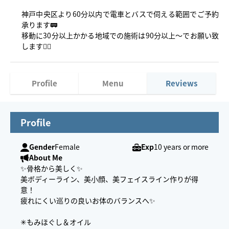
神戸中央区より60分以内で電車とバスで伺える範囲でご予約
承ります🚃
移動に30分以上かかる地域での施術は90分以上〜でお願い致
します🙇‍♀️
Profile
Menu
Reviews
Profile
Gender
Female
Exp
10 years or more
About Me
✨骨格から美しく✨
美ボディーライン、美小顔、美フェイスライン作りが得
意！
疲れにくい巡りの良いお体のバランスへ✨
✳︎もみほぐし＆オイル