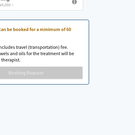
 ¥9,000 ~
 can be booked for a minimum of 60
ncludes travel (transportation) fee.
wels and oils for the treatment will be
 therapist.
Booking Request