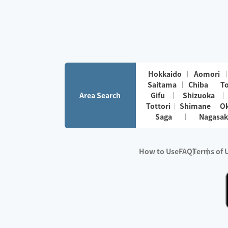
Hokkaido
Aomori
Saitama
Chiba
T
Area Search
Gifu
Shizuoka
Tottori
Shimane
O
Saga
Nagasak
How to Use
FAQ
Terms of 