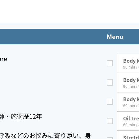
Menu
ore
Body M
90 min /
Body M
et
90 min /
Body 
60 min /
師・施術歴12年
Oil Tr
60 min /
呼吸などのお悩みに寄り添い、身
Stretc