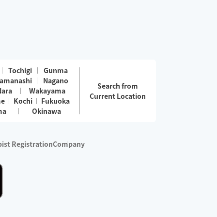
Tochigi
Gunma
amanashi
Nagano
Search from
Nara
Wakayama
Current Location
me
Kochi
Fukuoka
ma
Okinawa
ist Registration
Company