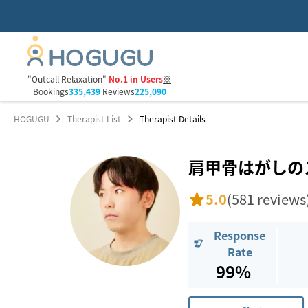
"Outcall Relaxation"
No.1 in Users
※
Bookings
335,439
Reviews
225,090
HOGUGU
Therapist List
Therapist Details
肩甲骨はがしの
5.0
(581 reviews
Response
Rate
99%