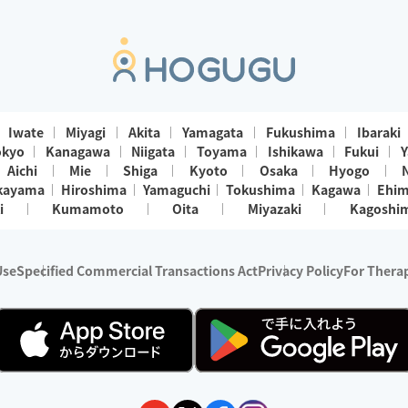
Iwate
Miyagi
Akita
Yamagata
Fukushima
Ibaraki
okyo
Kanagawa
Niigata
Toyama
Ishikawa
Fukui
Y
Aichi
Mie
Shiga
Kyoto
Osaka
Hyogo
kayama
Hiroshima
Yamaguchi
Tokushima
Kagawa
Ehi
i
Kumamoto
Oita
Miyazaki
Kagoshi
Use
Specified Commercial Transactions Act
Privacy Policy
For Therap