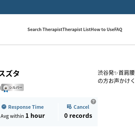
Search Therapist
Therapist List
How to Use
FAQ
スズタ
渋谷発✨首肩腰お
の方お声かけくだ
)
シルバー
Response Time
Cancel
1 hour
0
records
Avg within