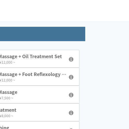
assage + Oil Treatment Set
 ¥12,000 ~
assage + Foot Reflexology S
 ¥12,000 ~
Massage
 ¥7,500 ~
eatment
 ¥8,000 ~
hing