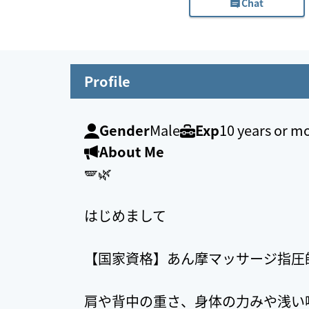
Chat
Profile
Gender
Male
Exp
10 years or m
About Me
🪽🌿
はじめまして
【国家資格】あん摩マッサージ指圧
肩や背中の重さ、身体の力みや浅い