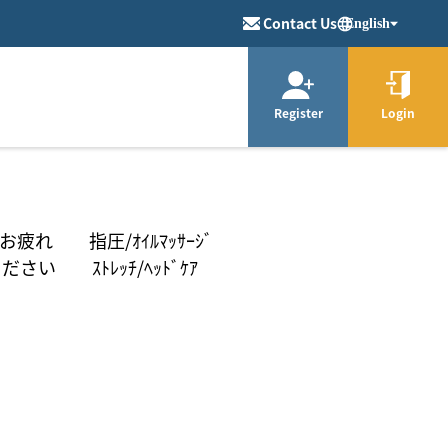
Contact Us
English
Register
Login
疲れ 指圧/ｵｲﾙﾏｯｻｰｼﾞ
さい ｽﾄﾚｯﾁ/ﾍｯﾄﾞｹｱ