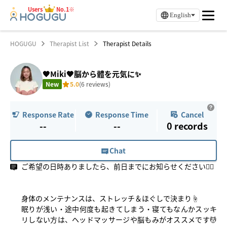
Users
No.1※
English
HOGUGU
Therapist List
Therapist Details
🧡Miki🧡脳から體を元気に✨
New
5.0
(6 reviews)
Response Rate
Response Time
Cancel
--
--
0
records
Chat
ご希望の日時ありましたら、前日までにお知らせください🙇‍♀️
身体のメンテナンスは、ストレッチ＆ほぐしで決まり☝️
眠りが浅い・途中何度も起きてしまう・寝てもなんかスッキ
リしない方は、ヘッドマッサージや脳もみがオススメです💆