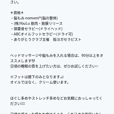
さい。
⚜️資格⚜️
・脳もみ nomomi®︎(脳の整体)
・(株)YouLu 筋肉・筋膜リリース
・頭蓋骨セラピー(ドライヘッド)
・ABCオイルフットセラピー(ドライ可)
・ありがとうクラブ主催 指ヨガセラピスト
ヘッドマッサージや脳もみを入れる場合は、90分以上をオ
ススメします💆
日頃の睡眠の質を上げたい方は、ぜひお試しください✨
※フットは膝下のみとなります🦶
オイルではなく、クリーム使います。
ほぐし多めやストレッチ多めなどお気軽におっしゃってく
ださい🙇‍♀️