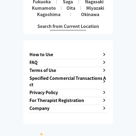
Fukuoka
Saga
Nagasaki
Kumamoto
Oita
Miyazaki
Kagoshima
Okinawa
Search from Current Location
How to Use
FAQ
Terms of Use
Specified Commercial Transactions A
ct
Privacy Policy
For Therapist Registration
Company