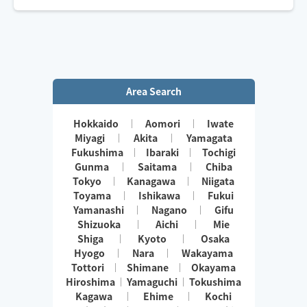
Area Search
Hokkaido
Aomori
Iwate
Miyagi
Akita
Yamagata
Fukushima
Ibaraki
Tochigi
Gunma
Saitama
Chiba
Tokyo
Kanagawa
Niigata
Toyama
Ishikawa
Fukui
Yamanashi
Nagano
Gifu
Shizuoka
Aichi
Mie
Shiga
Kyoto
Osaka
Hyogo
Nara
Wakayama
Tottori
Shimane
Okayama
Hiroshima
Yamaguchi
Tokushima
Kagawa
Ehime
Kochi