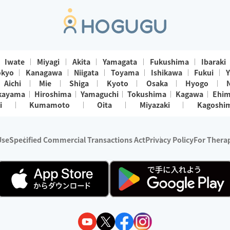
Iwate
Miyagi
Akita
Yamagata
Fukushima
Ibaraki
okyo
Kanagawa
Niigata
Toyama
Ishikawa
Fukui
Y
Aichi
Mie
Shiga
Kyoto
Osaka
Hyogo
kayama
Hiroshima
Yamaguchi
Tokushima
Kagawa
Ehi
i
Kumamoto
Oita
Miyazaki
Kagoshi
Use
Specified Commercial Transactions Act
Privacy Policy
For Therap