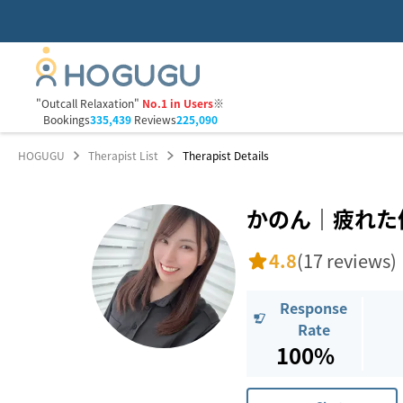
"Outcall Relaxation"
No.1 in Users
※
Bookings
335,439
Reviews
225,090
HOGUGU
Therapist List
Therapist Details
かのん｜疲れた体
4.8
(17 reviews)
Response
Rate
100%