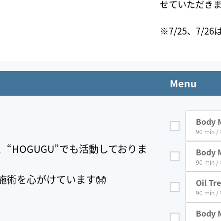
せていただきます
※7/25、7/
Menu
Body M
90 min /
“HOGUGU”でも活動しておりま
Body M
et
90 min /
施術を心がけています👐
Oil Tr
t
90 min /
Body 