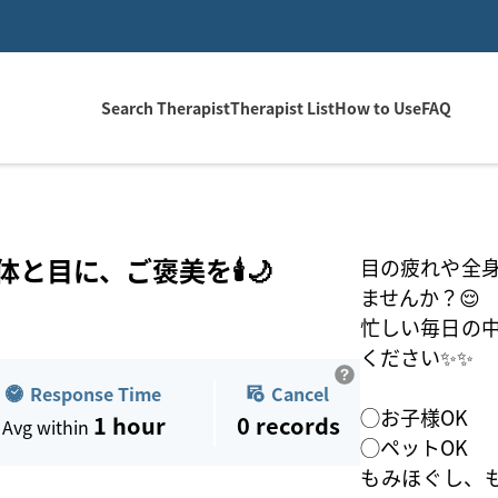
Search Therapist
Therapist List
How to Use
FAQ
と目に、ご褒美を🕯️🌙
目の疲れや全
ませんか？😌
忙しい毎日の
ください✨✨
Response Time
Cancel
◯お子様OK
1 hour
0
records
Avg within
◯ペットOK
もみほぐし、も