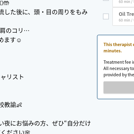
️🤲
60 min /
流した後に、頭・目の周りをもみ
Oil Tr
60 min /
首肩のコリ…
ます☺️
This therapist
minutes.
Treatment fee i
All necessary to
provided by the
シャリスト
教諭👶
い夜にお悩みの方、ぜひ“自分だけ
ください🌸