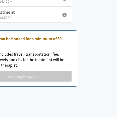
 ¥8,400 ~
eatment
 ¥9,600 ~
 can be booked for a minimum of 60
ncludes travel (transportation) fee.
wels and oils for the treatment will be
 therapist.
Booking Request