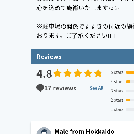
心を込めて施術いたします☺️✨
※駐車場の関係ですすきの付近の施術
おります。ご了承ください🙇‍♀️
Reviews
4.8
5 stars
4 stars
17
reviews
See All
3 stars
2 stars
1 stars
Male from Hokkaido