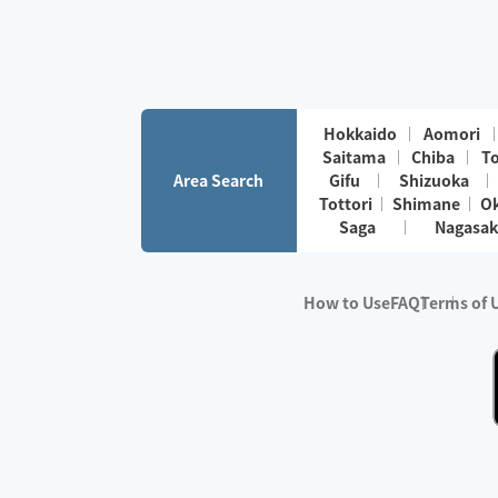
Hokkaido
Aomori
Saitama
Chiba
T
Area Search
Gifu
Shizuoka
Tottori
Shimane
O
Saga
Nagasak
How to Use
FAQ
Terms of 