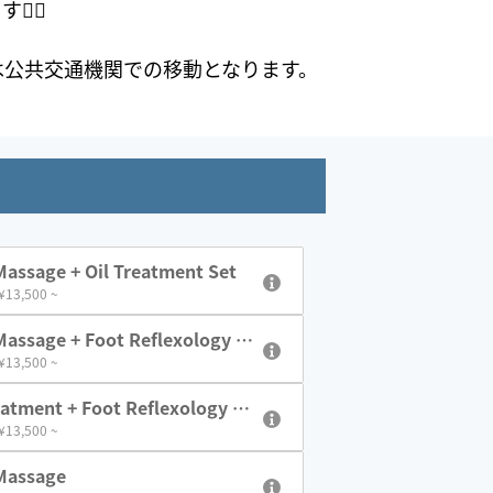
‍♀️
26は公共交通機関での移動となります。
assage + Oil Treatment Set
 ¥13,500 ~
assage + Foot Reflexology S
 ¥13,500 ~
eatment + Foot Reflexology Se
 ¥13,500 ~
Massage