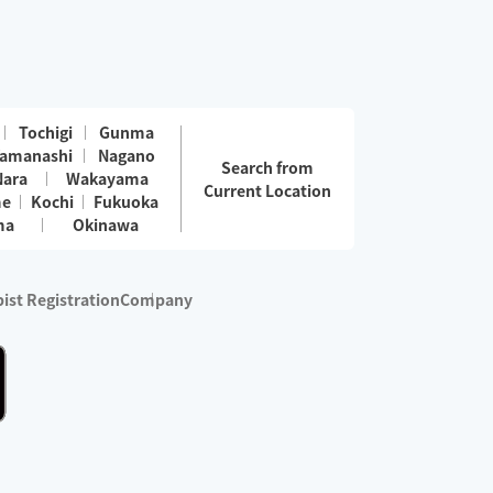
Tochigi
Gunma
amanashi
Nagano
Search from
Nara
Wakayama
Current Location
me
Kochi
Fukuoka
ma
Okinawa
ist Registration
Company