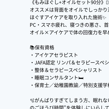
《もみほぐし+オイルセット90分》💆‍♀
オススメは背面をオイルでしっかり
ほぐすアイケアを取り入れた施術✨
PC・スマホ疲れ、寝つきの悪さ、
オイル×アイケアで体の回復力を早め
📚保有資格
・アイケアセラピスト
・JAFA認定 リンパ＆セラピースペ
・整体＆セラピースペシャリスト
・睡眠コンサルタント🛏️
・保育士／幼稚園教諭／特別支援学校
🫧がんばりすぎてしまう方、眠れな
のごほうび時間”を体験しにいらして