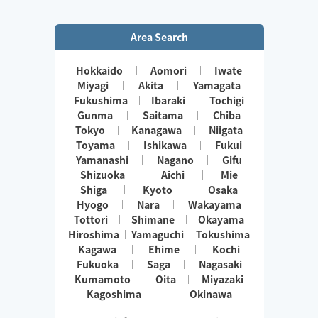
Area Search
Hokkaido
Aomori
Iwate
Miyagi
Akita
Yamagata
Fukushima
Ibaraki
Tochigi
Gunma
Saitama
Chiba
Tokyo
Kanagawa
Niigata
Toyama
Ishikawa
Fukui
Yamanashi
Nagano
Gifu
Shizuoka
Aichi
Mie
Shiga
Kyoto
Osaka
Hyogo
Nara
Wakayama
Tottori
Shimane
Okayama
Hiroshima
Yamaguchi
Tokushima
Kagawa
Ehime
Kochi
Fukuoka
Saga
Nagasaki
Kumamoto
Oita
Miyazaki
Kagoshima
Okinawa