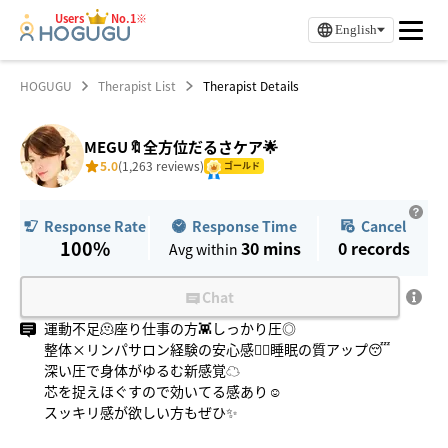
Users
No.1※
English
HOGUGU
Therapist List
Therapist Details
MEGU🔖全方位だるさケア🌟
5.0
(1,263 reviews)
ゴールド
Response Time
Cancel
Response Rate
100%
30 mins
0
records
Avg within
Chat
運動不足🫠座り仕事の方👾しっかり圧◎
整体×リンパサロン経験の安心感💆‍♀️睡眠の質アップ😴
深い圧で身体がゆるむ新感覚︎︎☁
芯を捉えほぐすので効いてる感あり☺️
スッキリ感が欲しい方もぜひ✨