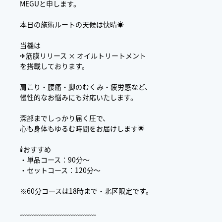
MEGUと申します。
本日の施術ルートの天候は快晴☀️
当機は
✈筋膜リリース × オイルトリートメント
を搭載しております。
肩こり・腰痛・脚のむくみ・疲労感など、
慢性的なお悩みにも対応いたします。
深部までしっかり届く圧で、
心も身体もゆるむ時間をお届けします🌟
🕯おすすめ
・単品コース：90分〜
・セットコース：120分〜
※60分コースは18時まで・北区限定です。
﹏﹏﹏﹏﹏﹏﹏﹏﹏﹏﹏