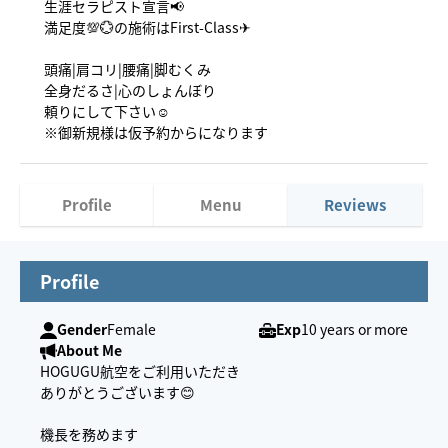
生涯セラピスト宣言📢
満足度💯💮の施術はFirst-Class✈︎
頭痛|肩コリ|腰痛|脚むくみ
全身だるさ|心のしょんぼり
頼りにして下さい☺️
※御新規様は仮予約からになります
Profile
Menu
Reviews
Profile
Gender
Female
Exp
10 years or more
About Me
HOGUGU航空をご利用いただき
ありがとうございます😊
機長を務めます