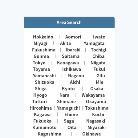
Area Search
Hokkaido
Aomori
Iwate
Miyagi
Akita
Yamagata
Fukushima
Ibaraki
Tochigi
Gunma
Saitama
Chiba
Tokyo
Kanagawa
Niigata
Toyama
Ishikawa
Fukui
Yamanashi
Nagano
Gifu
Shizuoka
Aichi
Mie
Shiga
Kyoto
Osaka
Hyogo
Nara
Wakayama
Tottori
Shimane
Okayama
Hiroshima
Yamaguchi
Tokushima
Kagawa
Ehime
Kochi
Fukuoka
Saga
Nagasaki
Kumamoto
Oita
Miyazaki
Kagoshima
Okinawa