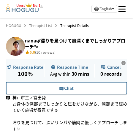
Users
No.1
※
English
HOGUGU
Therapist List
Therapist Details
nana🌿滞りを見つけて奥深くまでしっかりアプロ
ーチ🐾
5.0
(10 reviews)
Response Time
Cancel
Response Rate
100%
30 mins
0
records
Avg within
Chat
神戸市三ノ宮出発
お身体の深部までしっかりと圧をかけながら、深部まで緩め
ていく施術が得意です☺️
滞りを見つけて、深いリンパや筋肉に優しくアプローチしま
す✨