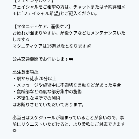
【フェイシャルケア】
フェイシャルをご希望の方は、チャットまたは予約詳細メ
モに｢フェイシャル希望｣とご記入ください。
【マタニティケア、産後ケア】
お疲れが溜まりやすい、産後ケアなどもメンテナンスいた
します☺️
マタニティケアは16週以降となります👶
公共交通機関でお伺いします🚃
⚠️注意事項⚠️
・駅から徒歩20分以上
・メッセージや施術中に不適切な言動などがあった場合
・鼠蹊部など過度な部分集中の施術
・不衛生な場所での施術
はお断りさせていただいております。
⚠️当日はスケジュールが埋まっていることが多いので、事
前にリクエストいただけると、より柔軟にご対応できます
🌻