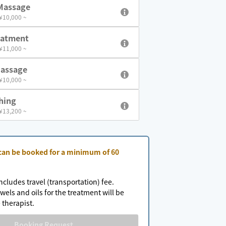
Massage
 ¥10,000 ~
eatment
 ¥11,000 ~
Massage
 ¥10,000 ~
hing
 ¥13,200 ~
 can be booked for a minimum of 60
ncludes travel (transportation) fee.
wels and oils for the treatment will be
 therapist.
Booking Request