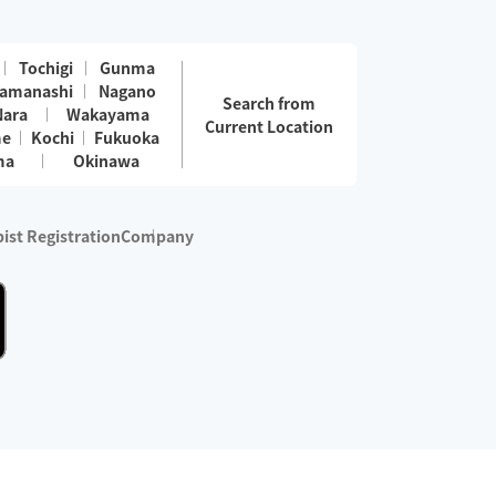
Tochigi
Gunma
amanashi
Nagano
Search from
Nara
Wakayama
Current Location
me
Kochi
Fukuoka
ma
Okinawa
ist Registration
Company