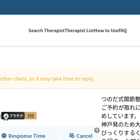
Search Therapist
Therapist List
How to Use
FAQ
other client, so it may take time to reply.
つのだ式関節
ご予約が取れ
)
めしています。
3位
プラチナ
神戸発のため大
びっくりする
Response Time
Cancel