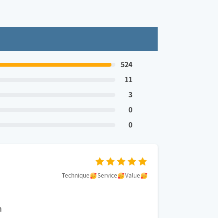
524
11
3
0
0
Technique
Service
Value
n