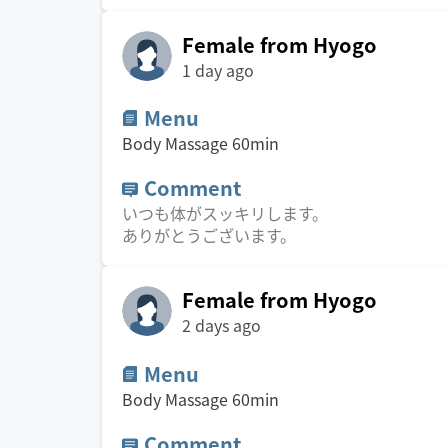
Female from Hyogo
1 day ago
Menu
Body Massage
60
min
Comment
いつも体がスッキリします。
ありがとうございます。
Female from Hyogo
2 days ago
Menu
Body Massage
60
min
Comment