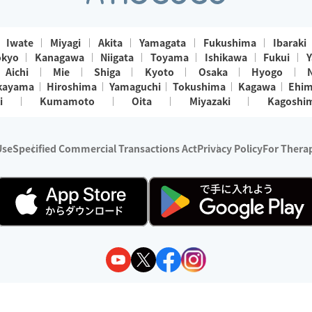
Iwate
Miyagi
Akita
Yamagata
Fukushima
Ibaraki
okyo
Kanagawa
Niigata
Toyama
Ishikawa
Fukui
Y
Aichi
Mie
Shiga
Kyoto
Osaka
Hyogo
kayama
Hiroshima
Yamaguchi
Tokushima
Kagawa
Ehi
i
Kumamoto
Oita
Miyazaki
Kagoshi
Use
Specified Commercial Transactions Act
Privacy Policy
For Therap