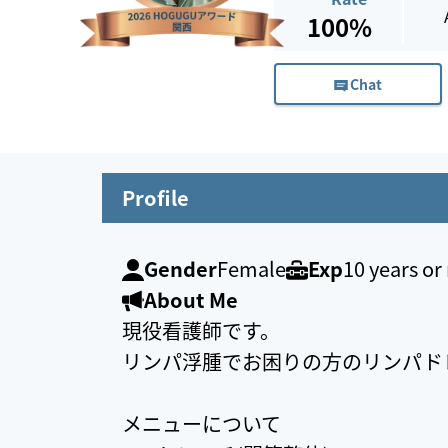
100%
Chat
Profile
Gender
Female
Exp
10 years o
About Me
現役看護師です。
リンパ浮腫でお困りの方のリンパド
メニューについて