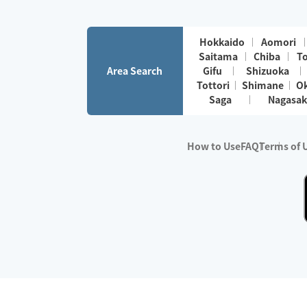
Hokkaido
Aomori
Saitama
Chiba
T
Area Search
Gifu
Shizuoka
Tottori
Shimane
O
Saga
Nagasak
How to Use
FAQ
Terms of 
※No.1 in Users