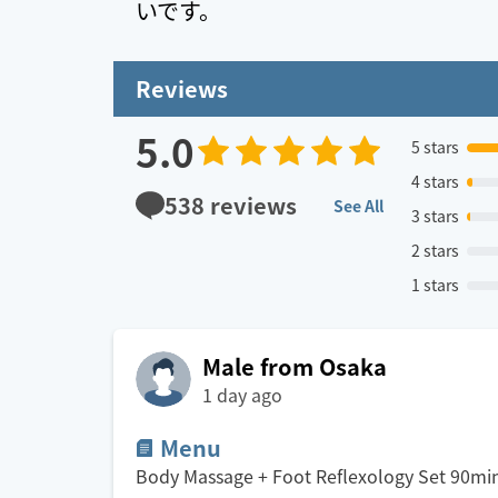
いです。
Reviews
5.0
5 stars
4 stars
538
reviews
See All
3 stars
2 stars
1 stars
Male from Osaka
1 day ago
Menu
Body Massage + Foot Reflexology Set
90
mi