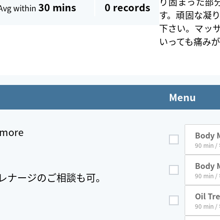
り固まった部
30 mins
0
records
Avg within
す。頑固な凝
下さい。マッ
いっても痛み
Menu
r more
Body M
90 min /
Body M
レナージのご相談も可。
et
90 min /
Oil Tr
t
90 min /