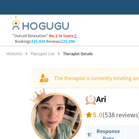
"Outcall Relaxation"
No.1 in Users
※
Bookings
335,439
Reviews
225,090
HOGUGU
Therapist List
Therapist Details
The therapist is currently treating an
Ari
5.0
(538 reviews
Response
Rate