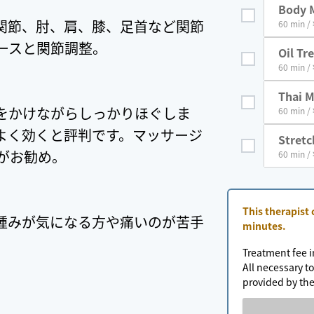
Body 
関節、肘、肩、膝、足首など関節
60 min /
ースと関節調整。
Oil Tr
60 min /
Thai 
をかけながらしっかりほぐしま
60 min /
よく効くと評判です。マッサージ
Stretc
がお勧め。
60 min /
This therapist
腫みが気になる方や痛いのが苦手
minutes.
。
Treatment fee i
All necessary to
provided by the