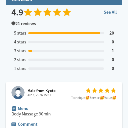
4.9
See All
21
reviews
5 stars
20
4 stars
0
3 stars
1
2 stars
0
1 stars
0
Male from Kyoto
Jun 8, 2026 15:51
Technique
Service
Value
Menu
Body Massage
90
min
Comment