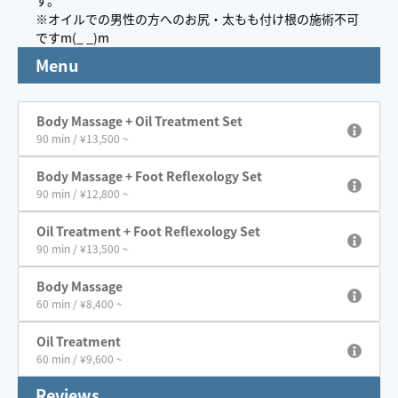
す。
※オイルでの男性の方へのお尻・太もも付け根の施術不可
ですm(_ _)m
Menu
Body Massage + Oil Treatment Set
90 min / ¥13,500 ~
Body Massage + Foot Reflexology Set
90 min / ¥12,800 ~
Oil Treatment + Foot Reflexology Set
90 min / ¥13,500 ~
Body Massage
60 min / ¥8,400 ~
Oil Treatment
60 min / ¥9,600 ~
Reviews