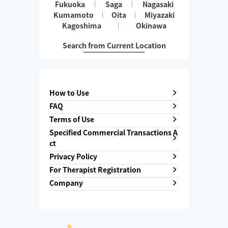
Fukuoka
Saga
Nagasaki
Kumamoto
Oita
Miyazaki
Kagoshima
Okinawa
Search from Current Location
How to Use
FAQ
Terms of Use
Specified Commercial Transactions A
ct
Privacy Policy
For Therapist Registration
Company