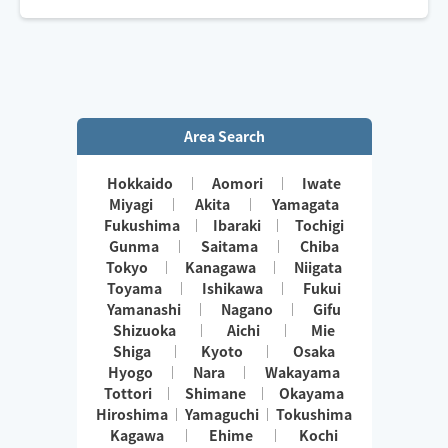
Area Search
Hokkaido
Aomori
Iwate
Miyagi
Akita
Yamagata
Fukushima
Ibaraki
Tochigi
Gunma
Saitama
Chiba
Tokyo
Kanagawa
Niigata
Toyama
Ishikawa
Fukui
Yamanashi
Nagano
Gifu
Shizuoka
Aichi
Mie
Shiga
Kyoto
Osaka
Hyogo
Nara
Wakayama
Tottori
Shimane
Okayama
Hiroshima
Yamaguchi
Tokushima
Kagawa
Ehime
Kochi