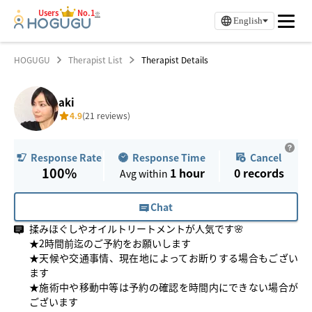
Users
No.1
※
English
HOGUGU
Therapist List
Therapist Details
aki
4.9
(21 reviews)
Response Time
Cancel
Response Rate
100%
1 hour
0
records
Avg within
Chat
揉みほぐしやオイルトリートメントが人気です🌸
★2時間前迄のご予約をお願いします
★天候や交通事情、現在地によってお断りする場合もござい
ます
★施術中や移動中等は予約の確認を時間内にできない場合が
ございます