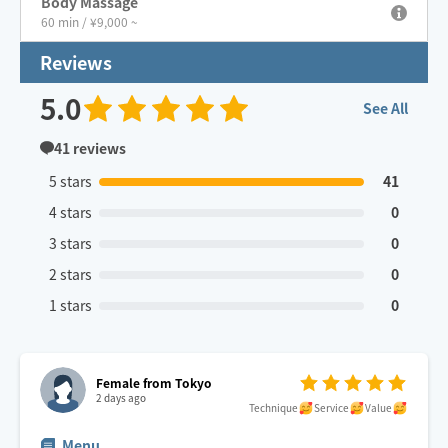
Body Massage
60 min / ¥9,000 ~
Reviews
5.0
See All
41
reviews
5 stars
41
4 stars
0
3 stars
0
2 stars
0
1 stars
0
Female from Tokyo
2 days ago
Technique
Service
Value
Menu