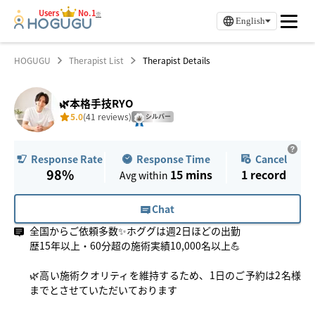
Users
No.1
※
English
HOGUGU
Therapist List
Therapist Details
🌿本格手技RYO
5.0
(41 reviews)
シルバー
Response Time
Cancel
Response Rate
98%
15 mins
1
record
Avg within
Chat
全国からご依頼多数✨ホググは週2日ほどの出勤
歴15年以上・60分超の施術実績10,000名以上💪
🌿高い施術クオリティを維持するため、1日のご予約は2名様
までとさせていただいております