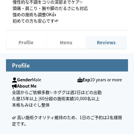
慢性的な不調をコリの深部までケア✨
頭痛・肩こり・腕や脚のだるさにも対応
強めの施術も調整OK👍
初めての方も安心です🌱
Profile
Menu
Reviews
Profile
Gender
Male
Exp
10 years or more
About Me
全国からご依頼多数✨ホググは週2日ほどの出勤
💪歴15年以上 |60分超の施術実績10,000名以上
本格もみほぐし整体
🌿 高い施術クオリティ維持のため、1日のご予約は2名様限
定です。