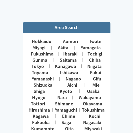
Area Search
Hokkaido
Aomori
Iwate
Miyagi
Akita
Yamagata
Fukushima
Ibaraki
Tochigi
Gunma
Saitama
Chiba
Tokyo
Kanagawa
Niigata
Toyama
Ishikawa
Fukui
Yamanashi
Nagano
Gifu
Shizuoka
Aichi
Mie
Shiga
Kyoto
Osaka
Hyogo
Nara
Wakayama
Tottori
Shimane
Okayama
Hiroshima
Yamaguchi
Tokushima
Kagawa
Ehime
Kochi
Fukuoka
Saga
Nagasaki
Kumamoto
Oita
Miyazaki