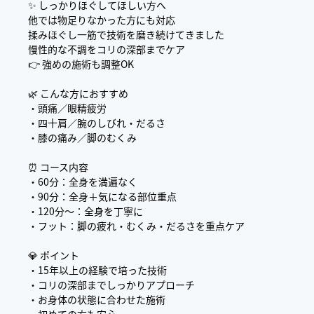
✨ しっかりほぐしてほしい方へ
他では物足りなかった方にも対応
揉みほぐし一筋で技術を磨き続けてきました
慢性的な不調をコリの深部までケア
👉 強めの施術も調整OK
🌿 こんな方におすすめ
・頭痛／眼精疲労
・四十肩／腕のしびれ・だるさ
・膝の痛み／脚のむくみ
⏰ コース内容
・60分：全身を満遍なく
・90分：全身＋気になる部位重点
・120分〜：全身を丁寧に
・フット：脚の疲れ・むくみ・だるさを重点ケア
💎 ポイント
・15年以上の経験で培った技術
・コリの深部までしっかりアプローチ
・お身体の状態に合わせた施術