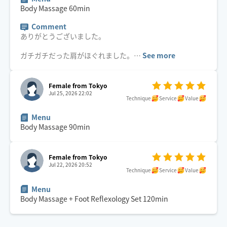
Body Massage
60
min
Comment
ありがとうございました。
ガチガチだった肩がほぐれました。
…
See more
Female from Tokyo
Jul 25, 2026 22:02
Technique
Service
Value
Menu
Body Massage
90
min
Female from Tokyo
Jul 22, 2026 20:52
Technique
Service
Value
Menu
Body Massage + Foot Reflexology Set
120
min