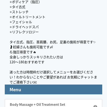
⭐️ボディケア（指圧）
⭐️タイ古式
⭐️ストレッチ
⭐️オイルトリートメント
⭐️フェイシャル
⭐️ドライヘッドスパ
⭐️リフレクソロジー
タイ古式、指圧、首肩腰、お尻、足裏の施術が得意です✨
🤰妊婦さんも施術可能です👶
💪強圧得意です🔥
全身しっかりスッキリされたい方は
120〜180おすすめです
迷った方は時間枠だけ選択してメニューをお選びくださ
い！わからないことやご要望があれば お気軽にチャットま
でご連絡下さい✉️
Menu
Body Massage + Oil Treatment Set