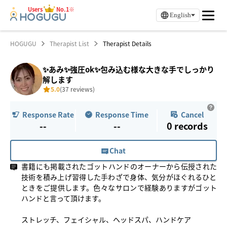
Users
No.1※
English
HOGUGU
Therapist List
Therapist Details
✨あみ✨強圧ok✨包み込む様な大きな手でしっかり
解します
5.0
(37 reviews)
Response Rate
Response Time
Cancel
--
--
0
records
Chat
書籍にも掲載されたゴットハンドのオーナーから伝授された
技術を積み上げ習得した手わざで身体、気分がほぐれるひと
ときをご提供します。色々なサロンで経験ありますがゴット
ハンドと言って頂けます。
ストレッチ、フェイシャル、ヘッドスパ、ハンドケア