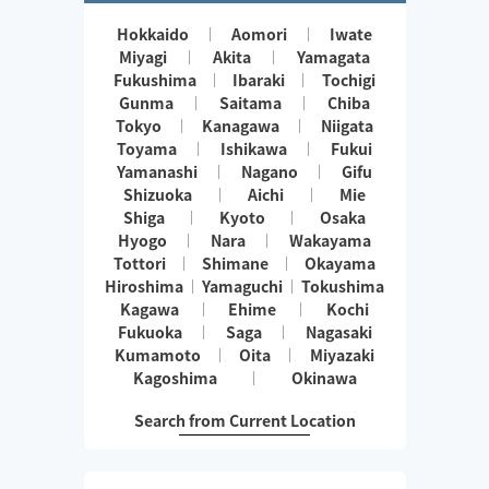
Hokkaido
Aomori
Iwate
Miyagi
Akita
Yamagata
Fukushima
Ibaraki
Tochigi
Gunma
Saitama
Chiba
Tokyo
Kanagawa
Niigata
Toyama
Ishikawa
Fukui
Yamanashi
Nagano
Gifu
Shizuoka
Aichi
Mie
Shiga
Kyoto
Osaka
Hyogo
Nara
Wakayama
Tottori
Shimane
Okayama
Hiroshima
Yamaguchi
Tokushima
Kagawa
Ehime
Kochi
Fukuoka
Saga
Nagasaki
Kumamoto
Oita
Miyazaki
Kagoshima
Okinawa
Search from Current Location