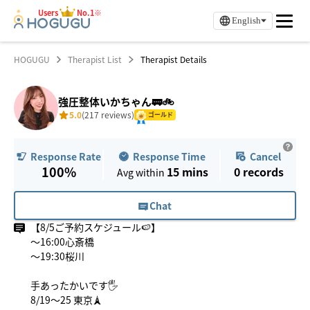
Users
No.1※
English
HOGUGU
Therapist List
Therapist Details
強圧整体いかちゃん🚃🚲
5.0
(217 reviews)
ゴールド
Response Time
Cancel
Response Rate
100%
15 mins
0
records
Avg within
Chat
【8/5ご予約スケジュール🍉】
〜16:00心斎橋
〜19:30桜川
手あったかいです🖐️
8/19〜25 東京🗼