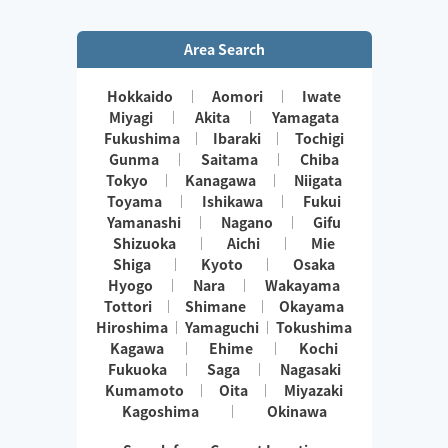
Area Search
Hokkaido
Aomori
Iwate
Miyagi
Akita
Yamagata
Fukushima
Ibaraki
Tochigi
Gunma
Saitama
Chiba
Tokyo
Kanagawa
Niigata
Toyama
Ishikawa
Fukui
Yamanashi
Nagano
Gifu
Shizuoka
Aichi
Mie
Shiga
Kyoto
Osaka
Hyogo
Nara
Wakayama
Tottori
Shimane
Okayama
Hiroshima
Yamaguchi
Tokushima
Kagawa
Ehime
Kochi
Fukuoka
Saga
Nagasaki
Kumamoto
Oita
Miyazaki
Kagoshima
Okinawa