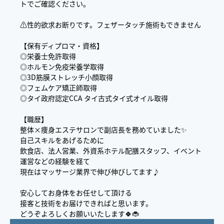
トでご確認ください。
⚠️性的欲求お断りです。フェザータッチ施術もできません
【保有ディプロマ・資格】
◎栄養士免許取得
◎ホルモン免疫栄養学取得
◎3D筋膜ストレッチ小顔取得
◎フェムケア矯正師取得
◎タイ政府認定CCA タイ古式タイ式オイル取得
【職歴】
整体×痩身エステサロンで副店長を務めていました✨
自己スキルをあげるために
飲食店、法人営業、外資系ホテル配膳スタッフ、イベント
運営などの経験を経て
現在はマッサージ業界で伸び伸びしてます♪
安心してお身体をお任せして頂ける
接客と技術をお届けできればと思います。
どうぞよろしくお願いいたします🍀🐞