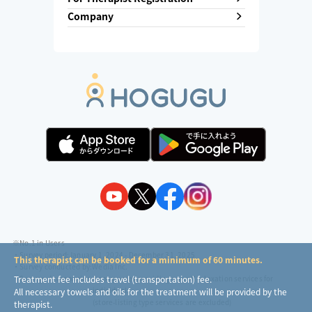
Company
※No.1 in Users
・Survey period:
January 1, 2024 - December 31, 2025
This therapist can be booked for a minimum of 60 minutes.
・Survey conducted by:
Wedia Inc.
・Surveyed companies:
8 companies providing outcall relaxation services for
Treatment fee includes travel (transportation) fee.
individuals
All necessary towels and oils for the treatment will be provided by the
(store-listing type services are excluded)
therapist.