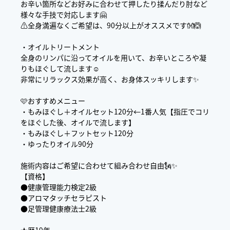
お辛い箇所などお好みに合わせて押したり揉んだり肘など
様々な手技で対応します🤗
⚠️全身満遍なくご希望は、90分以上がオススメです👐🙆
・オイルトリートメント
全身のリンパに沿ってオイルを用いて、お辛いところや凝
りもほぐして流します☺️
非常にリラックス効果が高く、お身体スッキリします✨
🩷おすすめメニュー
・もみほぐし＋オイルセット120分←1番人気【指圧でコリ
をほぐした後、オイルで流します】
・もみほぐし＋フットセット120分
・ゆったりオイル90分
施術内容はご希望に合わせて組み合わせ自由🗽✨
【資格】
●健康管理能力検定2級
●アロマタッチセラピスト
●足管理健康療法士2級