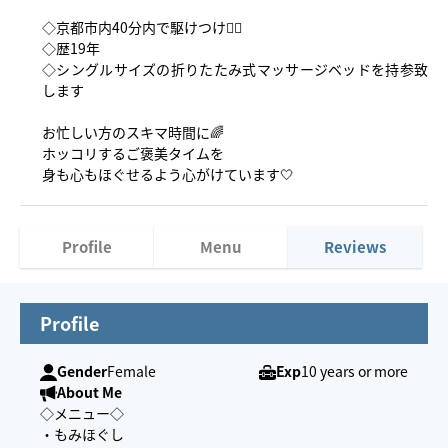
◇京都市内40分内で駆けつけ🏃‍♀️
◇歴19年
◇シングルサイズの折りたたみ式マッサージベッドを持参致
します
お忙しい方のスキマ時間に🌈
ホッコリするご褒美タイムを
身も心もほぐせるよう心がけています🤍
Profile
Menu
Reviews
Profile
Gender
Female
Exp
10 years or more
About Me
◇メニュー◇
・もみほぐし