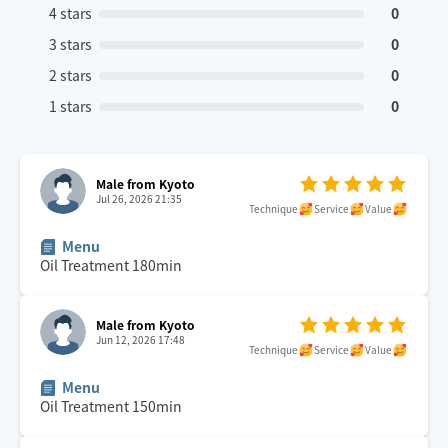
4 stars
0
3 stars
0
2 stars
0
1 stars
0
Male from Kyoto
Jul 26, 2026 21:35
Technique
Service
Value
Menu
Oil Treatment
180
min
Male from Kyoto
Jun 12, 2026 17:48
Technique
Service
Value
Menu
Oil Treatment
150
min