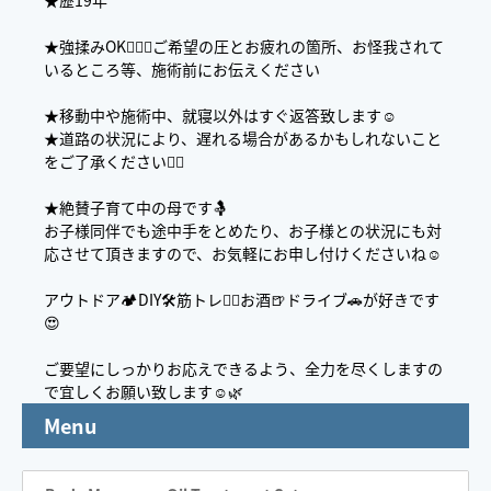
★歴19年
★強揉みOK🙆🏼‍♀️ご希望の圧とお疲れの箇所、お怪我されて
いるところ等、施術前にお伝えください
★移動中や施術中、就寝以外はすぐ返答致します☺︎
★道路の状況により、遅れる場合があるかもしれないこと
をご了承ください🙇‍♀️
★絶賛子育て中の母です🤱
お子様同伴でも途中手をとめたり、お子様との状況にも対
応させて頂きますので、お気軽にお申し付けくださいね☺️
アウトドア🏕️DIY🛠️筋トレ🏋️‍♀️お酒🍺ドライブ🚗が好きです
😍
ご要望にしっかりお応えできるよう、全力を尽くしますの
で宜しくお願い致します☺️🌿
Menu