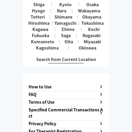
Shiga
Kyoto
Osaka
Hyogo
Nara
Wakayama
Tottori
Shimane
Okayama
Hiroshima
Yamaguchi
Tokushima
Kagawa
Ehime
Kochi
Fukuoka
Saga
Nagasaki
Kumamoto
Oita
Miyazaki
Kagoshima
Okinawa
Search from Current Location
How to Use
FAQ
Terms of Use
Specified Commercial Transactions A
ct
Privacy Policy
For Therapist Registration