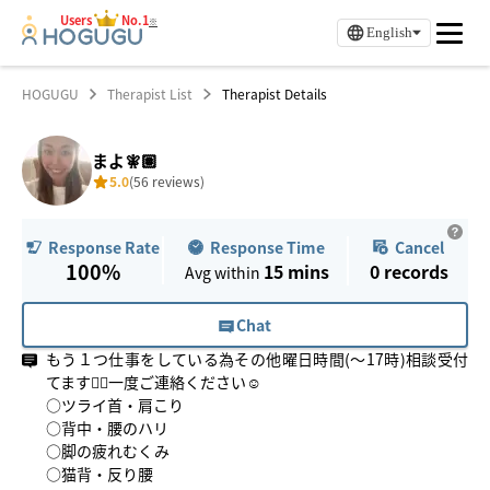
Users
No.1
※
English
HOGUGU
Therapist List
Therapist Details
まよ🧚🏽
5.0
(56 reviews)
Response Time
Cancel
Response Rate
100%
15 mins
0
records
Avg within
Chat
もう１つ仕事をしている為その他曜日時間(〜17時)相談受付
てます💁‍♀️一度ご連絡ください☺️
○ツライ首・肩こり
○背中・腰のハリ
○脚の疲れむくみ
○猫背・反り腰