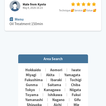
Male from Kyoto
May 4, 2026 16:23
Technique
Service
Value
Menu
Oil Treatment
150
min
Area Search
Hokkaido
Aomori
Iwate
Miyagi
Akita
Yamagata
Fukushima
Ibaraki
Tochigi
Gunma
Saitama
Chiba
Tokyo
Kanagawa
Niigata
Toyama
Ishikawa
Fukui
Yamanashi
Nagano
Gifu
Shizuoka
Aichi
Mie