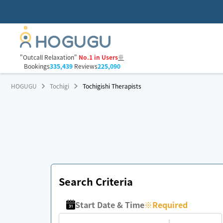
"Outcall Relaxation"
No.1 in Users
※
Bookings
335,439
Reviews
225,090
HOGUGU
Tochigi
Tochigishi Therapists
Search Criteria
Start Date & Time
※
Required