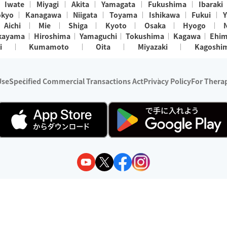
Iwate
Miyagi
Akita
Yamagata
Fukushima
Ibaraki
okyo
Kanagawa
Niigata
Toyama
Ishikawa
Fukui
Y
Aichi
Mie
Shiga
Kyoto
Osaka
Hyogo
kayama
Hiroshima
Yamaguchi
Tokushima
Kagawa
Ehi
i
Kumamoto
Oita
Miyazaki
Kagoshi
Use
Specified Commercial Transactions Act
Privacy Policy
For Therap
ry 1, 2024 - December 31, 2025
y:
Wedia Inc.
s:
8 companies providing outcall relaxation services for individuals
(store-listing type