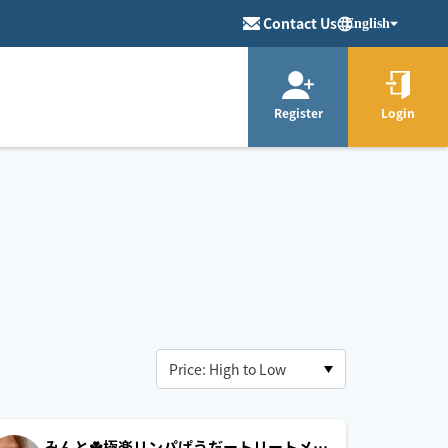
Contact Us
English
Register
Login
みんと☘️極楽リンパぱうだートリートメン