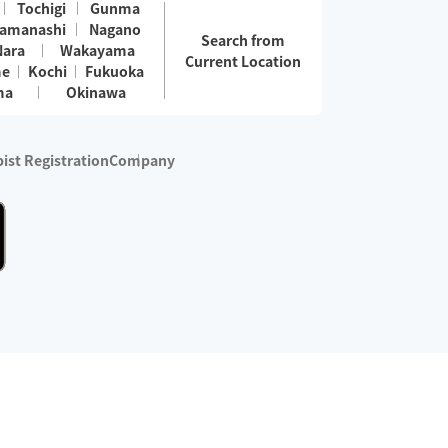
Tochigi
Gunma
amanashi
Nagano
Search from
Nara
Wakayama
Current Location
me
Kochi
Fukuoka
ma
Okinawa
ist Registration
Company
 services are excluded)