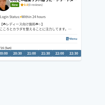
ト🪔✨
New
0.0
(0 reviews)
Login Status:
Within 24 hours
【☘️レディース向け施術☘️✨】
こころとカラダを整えることに注力してます。
【アロマ/ﾎﾙﾓﾝﾊﾞﾗﾝｽ/リフレ】
Menu
温かい手、心身ともリラックスタイム
/16 (Sun)
08/30
0
20:00
16:00
20:30
16:30
21:00
17:00
21:30
17:30
22:00
18:00
22:30
23:00
20
これまで東京港区にて活動していました。結婚を機
にぐんまに活動拠点を移しております。その他、星
野リゾート様にてエスコート経験がございます。
又、もともとモデル活動もございます。
※他ルートお客様のため、前日24時までにチャット
をお願いします🙇