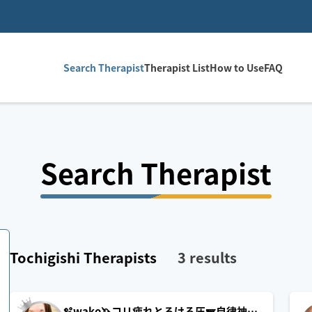
Search Therapist
Therapist List
How to Use
FAQ
Search Therapist
Tochigishi
Therapists
3
results
🫧wako🦄コリ疲れとろける圧🪽自律神経