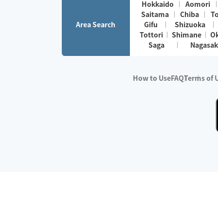
Hokkaido
Aomori
Saitama
Chiba
T
Area Search
Gifu
Shizuoka
Tottori
Shimane
O
Saga
Nagasak
How to Use
FAQ
Terms of 
※No.1 in Users
・Survey period:
Janua
・Survey conducted b
・Surveyed companie