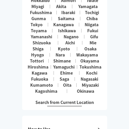
Hokkaido
Aomori
Iwate
Miyagi
Akita
Yamagata
Fukushima
Ibaraki
Tochigi
Gunma
Saitama
Chiba
Tokyo
Kanagawa
Niigata
Toyama
Ishikawa
Fukui
Yamanashi
Nagano
Gifu
Shizuoka
Aichi
Mie
Shiga
Kyoto
Osaka
Hyogo
Nara
Wakayama
Tottori
Shimane
Okayama
Hiroshima
Yamaguchi
Tokushima
Kagawa
Ehime
Kochi
Fukuoka
Saga
Nagasaki
Kumamoto
Oita
Miyazaki
Kagoshima
Okinawa
Search from Current Location