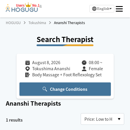
Users
No.1
※
English
HOGUGU
Tokushima
Ananshi Therapists
Search Therapist
August 8, 2026
08:00
~
Tokushima Ananshi
Female
Body Massage + Foot Reflexology Set
Change Conditions
Ananshi
Therapists
1
results