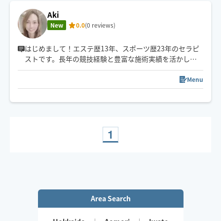
Aki
New
0.0
(0 reviews)
はじめまして！エステ歴13年、スポーツ歴23年のセラピ
ストです。長年の競技経験と豊富な施術実績を活かし、
お客様一人ひとりの筋肉の付き方や全身のバランスを見
極めたオーダーメイドのボディケアを得意としていま
Menu
す。日々のお疲れの解消から、お身体のメンテナンスま
で丁寧に対応いたします。心身ともに軽くなる心地よさ
をぜひご体感ください。皆様とお会いできるのを楽しみ
にしております！
1
Area Search