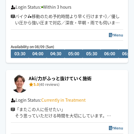
Login Status:
Within 3 hours
バイク🛵移動のため予約時間より早く行けます💨／優し
い圧から強い圧まで対応／深夜・早朝・雨でも伺いま
す！
Menu
Availability on 08/09 (Sun)
03:30
04:00
04:30
05:00
05:30
06:00
06:30
Aki/力がふっと抜けていく施術
5.0
(40 reviews)
Login Status:
Currently in Treatment
「またこの人に任せたい」
そう思っていただける時間を大切にしています。
はじめまして、プロフィールをご覧いただきまして、あり
がとうございます！
Menu