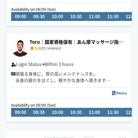
♦︎肩こりや腰痛に悩んでる方
Availability on 08/09 (Sun)
09:00
09:30
10:00
10:30
11:00
11:30
12:00
解剖学に基づいてストレッチや指圧、オイルなどで体を
ほぐしていきます🌱
Toru｜国家資格保有｜あん摩マッサージ指圧
5.0
(20 reviews)
師
Login Status:
Within 3 hours
頑張る身体に、質の高いメンテナンスを。
全身の疲れをほぐし、軽やかな身体へ導きます。
強めのほぐしからリラックス目的まで、
お一人おひとりに合わせて対応いたします！
Menu
Availability on 08/09 (Sun)
ご希望の日時に空きがない場合も、
09:00
09:30
10:00
10:30
11:00
11:30
12:00
お気軽にご相談ください！