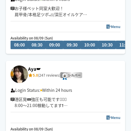
お子様ペット同室大歓迎！
肩甲骨/本格足ツボ🦶/深圧オイルケア
在宅ワーク、子育て中ママさん等ご依頼多数✨
日中遠方様も歓迎です👜☀️
Menu
明日からまた頑張ろう🍀と思えるよう心を込めて🌸
Availability on 08/09 (Sun)
08:00
08:30
09:00
09:30
10:00
10:30
11:00
⚠️他セラピスト様と同室施術は対応不可となります🙏
Aya🪽
5.0
(247 reviews)
シルバー
Login Status:
Within 24 hours
港区発🚃強圧も可能です🙆🏻‍♀️
8:00〜21:00稼動してます❗️
それ以外のお時間帯をご希望の方は、チャットでご連絡
いただけますと幸いです✨
Menu
Availability on 08/09 (Sun)
✔ゴルフ後の疲労回復🏌️‍♀️⛳️