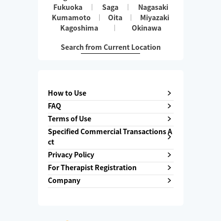
Fukuoka
Saga
Nagasaki
Kumamoto
Oita
Miyazaki
Kagoshima
Okinawa
Search from Current Location
How to Use
FAQ
Terms of Use
Specified Commercial Transactions A
ct
Privacy Policy
For Therapist Registration
Company