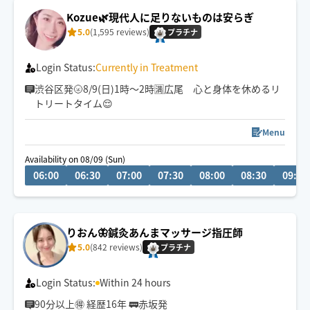
Kozue🌿現代人に足りないものは安らぎ
5.0
(1,595 reviews)
プラチナ
Login Status:
Currently in Treatment
渋谷区発🌝8/9(日)1時〜2時🈵広尾 心と身体を休めるリ
トリートタイム😌
Menu
Availability on 08/09 (Sun)
06:00
06:30
07:00
07:30
08:00
08:30
09:00
りおん🦋鍼灸あんまマッサージ指圧師
5.0
(842 reviews)
プラチナ
Login Status:
Within 24 hours
90分以上🉐 経歴16年 🚃赤坂発