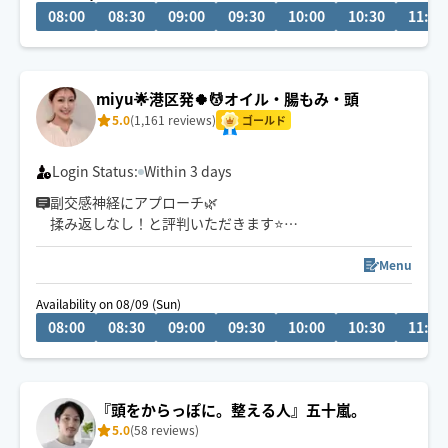
08:00
08:30
09:00
09:30
10:00
10:30
11:00
✔デスクワークによる首肩こり👨🏻‍💻
✔会食続きのむくみや重だるさ🍻
忙しい方ほど身体のメンテナンスを😊
miyu🌟港区発🍀💆オイル・腸もみ・頭
8月も皆様とお会いできるのを楽しみにしております✨
5.0
(1,161 reviews)
ゴールド
Login Status:
Within 3 days
副交感神経にアプローチ🌿
揉み返しなし！と評判いただきます⭐️
絶妙な力加減で筋肉の緊張を緩め心身共にほぐします☺️
🍀
Menu
予約受付7:00〜2:00になりました⭐️
Availability on 08/09 (Sun)
まずは依頼場所とチャットにてご相談ください(^^)
08:00
08:30
09:00
09:30
10:00
10:30
11:00
深夜ご予約は、交通費が2000円以上になると判断した場
合はお断りさせていただきます。
『頭をからっぽに。整える人』五十嵐。
5.0
(58 reviews)