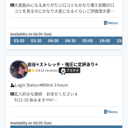
大変励みになるありがたい口コミもかなり増え初期の口
コミを見るのにかなり大変になるぐらいご評価頂き感謝
です♪
頂いた温かい口コミは過去の物でもしっかり覚えて励み
Menu
にしております
Availability on 08/09 (Sun)
ご予約時間より早めに到着出来る場合もございます
03:00
03:30
04:00
04:30
05:00
19:00
19:30
岩谷⭐️ストレッチ・強圧に定評あり⭐️
5.0
(414 reviews)
プラチナ
Login Status:
Within 3 hours
玄人好みな施術 お任せください🌷
9/12-16 休みます🦥🍉
手で出来る手技は大体できます！
Menu
セラピスト経験16年🙋‍♀️
Availability on 08/09 (Sun)
施術通や同業者も指名する、確かな技術と対応力が強み