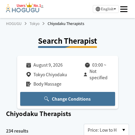
Users
No.1
※
English
HOGUGU
Tokyo
Chiyodaku Therapists
Search Therapist
August 9, 2026
03:00
~
Not
Tokyo Chiyodaku
specified
Body Massage
Change Conditions
Chiyodaku
Therapists
234
results