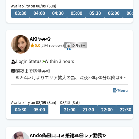
“この疲れをどうにかしたい”
Availability on 08/09 (Sun)
そう思った時にふっと力を抜ける特別なひとときをお届
03:30
04:00
04:30
05:00
05:30
06:00
06:30
けします。
その日の体、心の状態、ご要望からオーダーメイドの施
術をご提供いたします。
AKI✨🚗💨
お気軽にメッセージからご相談ください。
5.0
(294 reviews)
シルバー
Login Status:
Within 3 hours
深夜まで稼働🚗💨
※26年3月よりエリア拡大の為、深夜23時30分以降は90
分以上のコースよりご予約承ります🙇🙇
施術内容・施術時間のご相談、臨機応変に対応いたしま
Menu
す🌱
Availability on 08/09 (Sun)
08/15 (Sat)
04:30
05:00
21:00
21:30
22:00
22:30
自律神経を整え安眠へ導きます💆‍♀️💤
ヘッドマッサージ、もみほぐし、お体に合わせてお好み
施術いたします🤲🌟強圧の深層刺激も得意です💪
Ando👼🏻口コミ感謝🙏🏻レア勤務✨