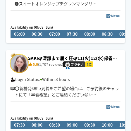
❶スイートオレンジ🍊プチグレンマンダリン
❷リトセア🍋スペアミント
❸クラリセージ🌿ローズゼラニウム
Menu
❹ラベンダー🪻
Availability on 08/09 (Sun)
❺イランイラン💠サイプレス🌲マジョラム
06:00
06:30
07:00
07:30
08:00
08:30
09:00
❻無香
高品質エッセンシャルオイルお選び頂けます
ベースオイルは100％天然ホホバ&カスター
SAKI🌿深部まで届く圧🌿11(火)12(水)帰省の
ため休🙆‍♀️
5.0
(1,707 reviews)
プラチナ
1位
Login Status:
Within 3 hours
⭕️新橋発/早い到着をご希望の場合は、ご予約後のチャッ
トにて「早着希望」とご連絡ください😊✨
毎日を快適に🌿🌿🌿
Menu
Availability on 08/09 (Sun)
肩・首・腰のお疲れや全身の疲労感、デスクワークによ
07:30
08:00
08:30
09:00
09:30
10:00
10:30
る眼精疲労、運動前後のコンディショニングなど、お身