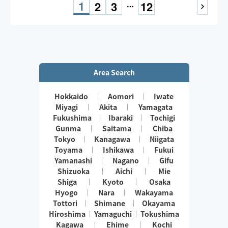
1
2
3
12
Area Search
Hokkaido
Aomori
Iwate
Miyagi
Akita
Yamagata
Fukushima
Ibaraki
Tochigi
Gunma
Saitama
Chiba
Tokyo
Kanagawa
Niigata
Toyama
Ishikawa
Fukui
Yamanashi
Nagano
Gifu
Shizuoka
Aichi
Mie
Shiga
Kyoto
Osaka
Hyogo
Nara
Wakayama
Tottori
Shimane
Okayama
Hiroshima
Yamaguchi
Tokushima
Kagawa
Ehime
Kochi