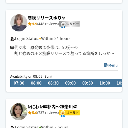
体の状態に合わせて施術いたします🌟
筋膜リリースゆり✨
4.9
(448 reviews)
シルバー
Login Status:
Within 24 hours
代々木上原発🚃深夜帯は、90分〜✨
割と強めの圧×筋膜リリースで凝ってる箇所をしっかり
ほぐすのが得意💓
Menu
リラク×整体ご希望のお客様にリピ頂いています☺️✨
Availability on 08/09 (Sun)
07:30
08:00
08:30
09:00
09:30
10:00
10:30
もみほぐし→筋膜リリース含
タイ式→ゆったり目の施術がお好みな方
オイル+もみほぐし→筋膜リリース含
✨にわ✨🚃都内〜神奈川🍉
レビューにご協力頂けたら嬉しいです☺️
5.0
(737 reviews)
猫ちゃん長毛の子はアレルギー🤧にてお断り🙇‍♀️おタバコ
ゴールド
を吸われる方も🙇‍♀️🙇
Login Status:
Within 3 hours