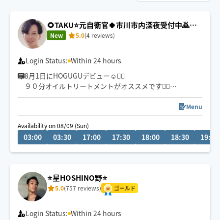
🌻TAKU⭐️元自衛官🍀市川市内深夜受付中🙇ほ
ぐし＆オイルケアがオススメです✨️
New
5.0
(4 reviews)
Login Status:
Within 24 hours
8月1日にHOGUGUデビュー☺🙇‍♂️
９０分オイルトリートメントがオススメです🙇‍♂️
深部までアプローチ【安眠オイル】忙しい日常を忘れ、
今夜はぐっすり眠りましょう😪
Menu
🍀市川駅本八幡は自転車移動🚴 終電までは東京23区も
Availability on 08/09 (Sun)
喜んでお伺い致します😊
03:00
03:30
17:00
17:30
18:00
18:30
19:00
総武線沿線千葉〜三鷹
チャットでもお気軽にご相談お待ちしてます✨️
🍀保有資格
⭐️星HOSHINO野⭐️
5.0
(757 reviews)
ゴールド
Login Status:
Within 24 hours