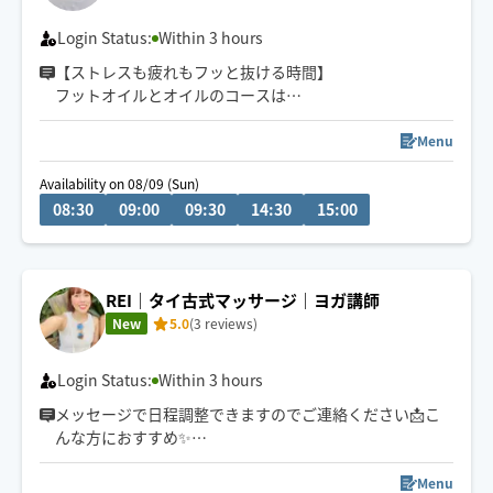
Login Status:
Within 3 hours
【ストレスも疲れもフッと抜ける時間】
フットオイルとオイルのコースは
平日7:30〜13:00まで🉐
レビュー50件ありがとうございます😊
Menu
場所と時間確認後に承認致します。
Availability on 08/09 (Sun)
空き枠外も伺える場合ございます。
08:30
09:00
09:30
14:30
15:00
メッセージでご連絡下さい。
早めにつける場合はご連絡いたします。
✨オイルはオーガニックホホバオイル使用🍀
✨もみほぐしも得意です
REI｜タイ古式マッサージ｜ヨガ講師
New
5.0
(3 reviews)
Login Status:
Within 3 hours
メッセージで日程調整できますのでご連絡ください📩こ
んな方におすすめ✨
♦︎強めの圧が好きな方
♦︎タイ古式マッサージが好きな方
Menu