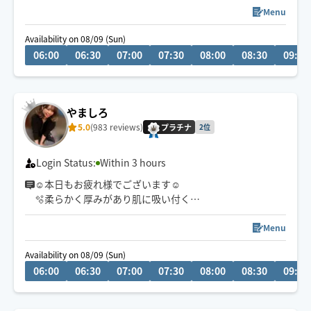
く、対応させていただきます。
Menu
Availability on 08/09 (Sun)
月〜土は、
06:00
06:30
07:00
07:30
08:00
08:30
09:00
17:00〜19:00と20:00〜22:00
で予約を開けさせていただいてます。
やましろ
5.0
(983 reviews)
日曜日は、隔週でやらせいただいてます。
プラチナ
2位
よろしくお願いいたします。
Login Status:
Within 3 hours
☺︎本日もお疲れ様でございます☺︎
🫧柔らかく厚みがあり肌に吸い付く
ようなもっちりハンド🫲🫱が持ち味です🫧
※深夜帯は価格変動あり💰
Menu
Availability on 08/09 (Sun)
06:00
06:30
07:00
07:30
08:00
08:30
09:00