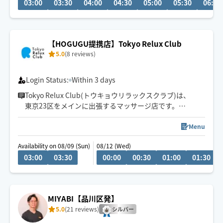
03:00
03:30
04:00
04:30
05:00
05:30
06:00
です。
ロングコース(5.6時間以上)も対応できます！
90分以上のコース料金一律💰
【HOGUGU提携店】Tokyo Relux Club
5.0
(8 reviews)
雨天 通常よりお伺いに時間がかかります。
冬季 現在地より移動に1時間かかる場合は要相談(施術
する手が冷たいため🖐️)
Login Status:
Within 3 days
Tokyo Relux Club(トウキョウリラックスクラブ)は、
東京23区をメインに出張するマッサージ店です。
セラピストは大手高級スパや大手エステサロンなどで10
年以上、
Menu
5000時間以上の施術経験を持つセラピストのみが在籍し
Availability on 08/09 (Sun)
08/12 (Wed)
ております。
03:00
03:30
00:00
00:30
01:00
01:30
ペア施術もリクエスト可能です。ご希望の場合は事前チ
ャットにてご相談ください。
⚠️60分のコースは新宿区・千代田区に限らせていただき
ます。
MIYABI【品川区発】
5.0
(21 reviews)
シルバー