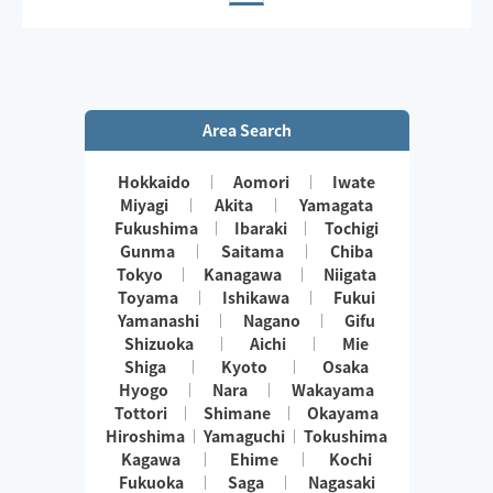
・足つぼ
・ヘッド
・ハンド
組み合わせ多様、お疲れに合わせたメニューのご提案、
カウンセリング、丁寧にさせていただきます！
Area Search
Hokkaido
Aomori
Iwate
Miyagi
Akita
Yamagata
Fukushima
Ibaraki
Tochigi
Gunma
Saitama
Chiba
Tokyo
Kanagawa
Niigata
Toyama
Ishikawa
Fukui
Yamanashi
Nagano
Gifu
Shizuoka
Aichi
Mie
Shiga
Kyoto
Osaka
Hyogo
Nara
Wakayama
Tottori
Shimane
Okayama
Hiroshima
Yamaguchi
Tokushima
Kagawa
Ehime
Kochi
Fukuoka
Saga
Nagasaki