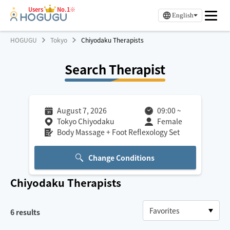
Users
No.1※
English
HOGUGU
Tokyo
Chiyodaku Therapists
Search Therapist
August 7, 2026
09:00
~
Tokyo Chiyodaku
Female
Body Massage + Foot Reflexology Set
Change Conditions
Chiyodaku
Therapists
6
results