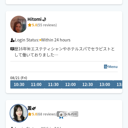
Hitomi🌙
5.0
(55 reviews)
Login Status:
Within 24 hours
歴16年🌺エステティシャンやホテルスパでセラピストと
して働いておりました
リラクゼーションから疲労回復までお任せください🕊️
⚠︎8/1〜中旬までお休みをいただきます
Menu
08/21 (Fri)
※スケジュールが✖️の場合でも事前にお問い合わせいただ
10:30
11:00
11:30
12:00
12:30
13:00
13:30
ければ予約可能な場合もございます。お気軽にメッセー
ジ下さい🌼
※施術中によりすぐにメッセージ返信出来ない場合がご
薫🌿
ざいます。
5.0
(68 reviews)
シルバー