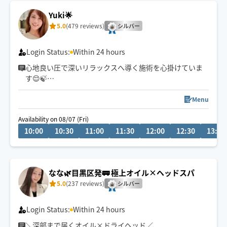
Yuki🌟
5.0
(479 reviews)
シルバー
Login Status:
Within 24 hours
心地良い圧で深いリラックスへ導く施術を心掛けていま
す😌🍃
もみほぐしはストレッチ込みの施術も可能です✨
Menu
Availability on 08/07 (Fri)
10:00
10:30
11:00
11:30
12:00
12:30
13:00
なな🌿目黒区発🚃 極上オイル×ヘッドスパ
5.0
(237 reviews)
シルバー
Login Status:
Within 24 hours
＼深部まで届くオイル×ドライヘッド／