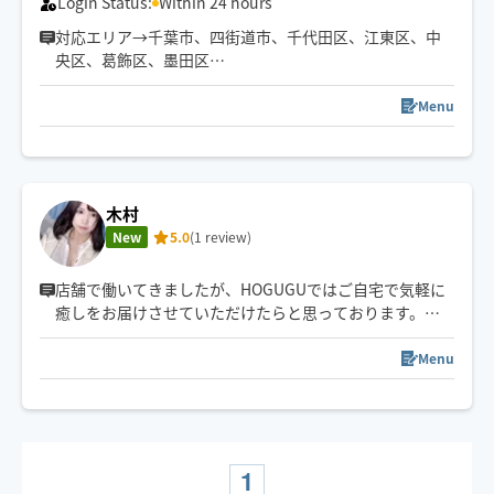
Login Status:
Within 24 hours
対応エリア→千葉市、四街道市、千代田区、江東区、中
央区、葛飾区、墨田区
その他のエリアやご希望の日時がある方は、事前に調整
できる場合もありますのでチャットでご相談ください🌷
Menu
"また明日から頑張れる"をモットーに
心も身体もふわっと軽くなるような施術をお届けします
🫧
木村
New
5.0
(1 review)
店舗で働いてきましたが、HOGUGUではご自宅で気軽に
癒しをお届けさせていただけたらと思っております。
セラピスト歴9年強圧可◎心身ともに癒されていただけま
Menu
すよう誠心誠意努めさせていただきます！
・もみほぐし
・タイ古式
・バリ式リンパ
1