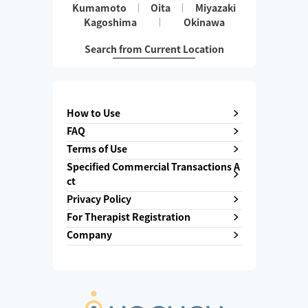
Kumamoto
Oita
Miyazaki
Kagoshima
Okinawa
Search from Current Location
How to Use
FAQ
Terms of Use
Specified Commercial Transactions A
ct
Privacy Policy
For Therapist Registration
Company