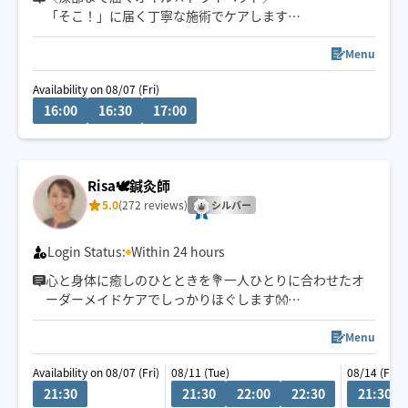
「そこ！」に届く丁寧な施術でケアします✨
7(金)16:00/16:30🈳⭕️
Menu
・ガチガチの首肩・眼精疲労に
Availability on 08/07 (Fri)
・オイルで流す極上リンパケア
16:00
16:30
17:00
・パンパンな足のむくみも軽やかに！
強圧対応OK！お疲れを芯から流します。
今日のご褒美･辛いお疲れの駆け込みにぜひ💆‍♀️
Risa🕊️鍼灸師
5.0
(272 reviews)
※片道45分以上の方は90分〜承ります🙇‍♀️
シルバー
Login Status:
Within 24 hours
心と身体に癒しのひとときを💐一人ひとりに合わせたオ
ーダーメイドケアでしっかりほぐします👐
得意︰首、肩こり、腰痛
Menu
HOGUGU外でも活動してるため、枠に限りがあります🙇‍♀
Availability on 08/07 (Fri)
08/11 (Tue)
08/14 (Fri)
21:30
21:30
22:00
22:30
21:30
ぜひ疲れを取るお手伝いをさせてください♫