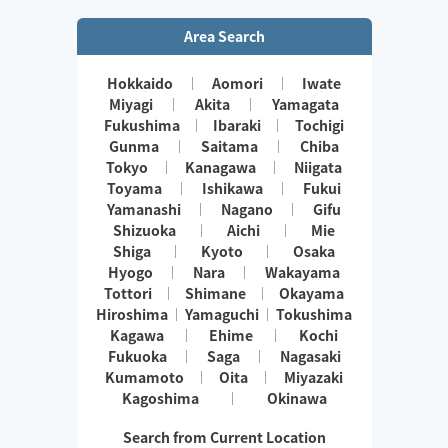
Area Search
Hokkaido
Aomori
Iwate
Miyagi
Akita
Yamagata
Fukushima
Ibaraki
Tochigi
Gunma
Saitama
Chiba
Tokyo
Kanagawa
Niigata
Toyama
Ishikawa
Fukui
Yamanashi
Nagano
Gifu
Shizuoka
Aichi
Mie
Shiga
Kyoto
Osaka
Hyogo
Nara
Wakayama
Tottori
Shimane
Okayama
Hiroshima
Yamaguchi
Tokushima
Kagawa
Ehime
Kochi
Fukuoka
Saga
Nagasaki
Kumamoto
Oita
Miyazaki
Kagoshima
Okinawa
Search from Current Location