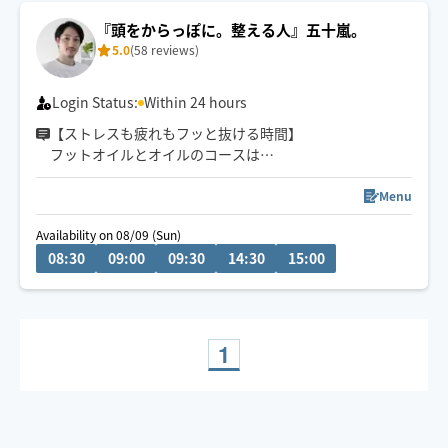
『頭をからっぽに。整える人』五十嵐。
5.0
(58 reviews)
Login Status:
Within 24 hours
【ストレスも疲れもフッと抜ける時間】
フットオイルとオイルのコースは
平日7:30〜13:00まで🉐
レビュー50件ありがとうございます😊
Menu
場所と時間確認後に承認致します。
Availability on 08/09 (Sun)
空き枠外も伺える場合ございます。
08:30
09:00
09:30
14:30
15:00
メッセージでご連絡下さい。
早めにつける場合はご連絡いたします。
✨オイルはオーガニックホホバオイル使用🍀
✨もみほぐしも得意です
1