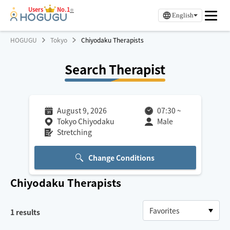
Users
No.1
※
English
HOGUGU
Tokyo
Chiyodaku Therapists
Search Therapist
August 9, 2026
07:30
~
Tokyo Chiyodaku
Male
Stretching
Change Conditions
Chiyodaku
Therapists
1
results