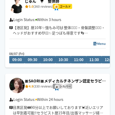
じゅん 💐 整体師
5.0
(360 reviews)
ゴールド
Login Status:
Within 3 hours
【港区発】歴10年✨強もみ可🙌 整体🤸🏼‍♂️・骨盤調整🏌🏽‍♂️・
ヘッドがおすすめ💆🏻✨足つぼも得意です👣
ストレッチ🤼・タイ古式アレンジ🧘‍♂️🆗🌺
Menu
痩身エステ経験有☺︎💕✨
08/07 (Fri)
🌺✨
09:00
09:30
10:00
10:30
11:00
11:30
12:00
遠方の場合、到着までお時間頂く場合がございます⚠️
🎀SAORI🎀メディカルチネンザン認定セラピス
ト
4.9
(330 reviews)
シルバー
Login Status:
Within 24 hours
目黒区発🚃90分以上でお願いしております💓近いエリア
は早到着可能‼️セラピスト歴15年目/出張マッサージ経験1