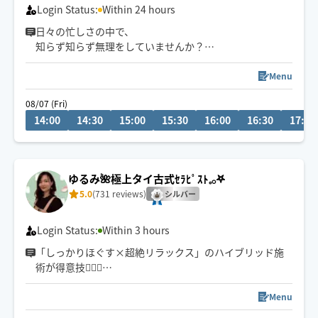
Login Status:
Within 24 hours
日々の忙しさの中で、
知らず知らず無理をしていませんか？🤱✨
ほっと一息つけるひとときを
Menu
お過ごしいただけますように‎𓈒𓏸
08/07 (Fri)
14:00
14:30
15:00
15:30
16:00
16:30
17:00
ゆるみ🌺極上タイ古式ｾﾗﾋﾟｽﾄ𓈒𓂂𖤐
5.0
(731 reviews)
シルバー
Login Status:
Within 3 hours
「しっかりほぐす×超絶リラックス」のハイブリッド施
術が得意技✊🏻🍉
“ 気持ちいいのに効果もすごい！” をモットーに満足度💯
Menu
な施術をさせていただきます🤝🏻✨