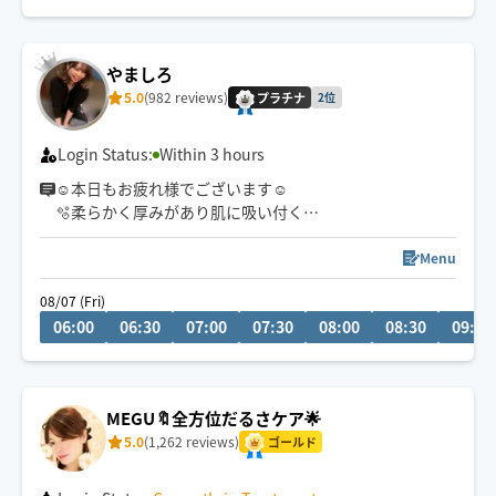
お子様&ペット同室歓迎◡̈
Little English OK.
やましろ
5.0
(982 reviews)
プラチナ
2位
Login Status:
Within 3 hours
☺︎本日もお疲れ様でございます☺︎
🫧柔らかく厚みがあり肌に吸い付く
ようなもっちりハンド🫲🫱が持ち味です🫧
※深夜帯は価格変動あり💰
Menu
08/07 (Fri)
06:00
06:30
07:00
07:30
08:00
08:30
09:00
MEGU🔖全方位だるさケア🌟
5.0
(1,262 reviews)
ゴールド