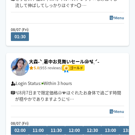
流して伸ばしてしっかりほぐす>️⭕️
肩こり、腰痛、むくみ…凝り固まったつらい体が、ふん
Menu
わり柔らかに💆‍♀️
08/07 (Fri)
01:30
最高の気持ちよさをご提供いたします👍✨
🎗️日時確定のご予約希望のお客様へ🎗️
チャットにてお気軽にご相談ください🤗
大森˗ˋˏ暑中お見舞いセール🐚🫧ˎˊ˗
可能な限り頑張ります💪
5.0
(955 reviews)
ゴールド
Login Status:
Within 3 hours
🫧8月7日まで限定価格🐚🪸ほぐれたお身体で過ごす時間
が穏やかでありますように🫧
いつもご利用くださるお客様ありがとうございます🫧
Menu
感謝の気持ちと祈りを施術に込めて活動しています🐚🫧
08/07 (Fri)
02:00
11:00
11:30
12:00
12:30
13:00
13:30
遠方60分歓迎◎車移動🚙直前予約🆗