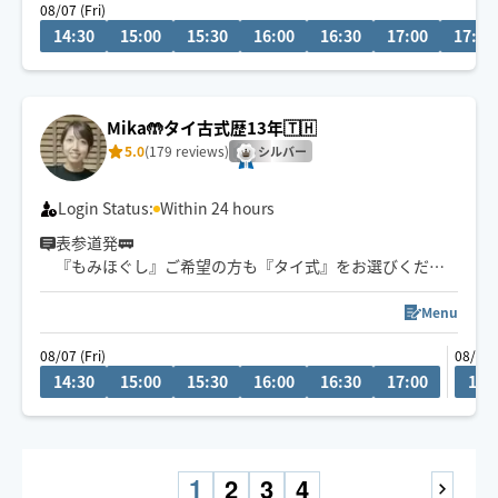
08/07 (Fri)
14:30
15:00
15:30
16:00
16:30
17:00
17:30
肩＆首こり/腰痛/頭痛/不眠/だるさ/脚の疲れ
そのお悩みお任せください💪🏻🔥
🌷お願い✍🏻
Mika🤲タイ古式歴13年🇹🇭
リクエスト送信後、必ずチャットをご確認ください。安
5.0
(179 reviews)
心安全なお取引を♪
シルバー
Login Status:
Within 24 hours
表参道発🚃
『もみほぐし』ご希望の方も『タイ式』をお選びくださ
い😊
Menu
普段は自営サロンで施術の為、施術中の表記が無くても
08/07 (Fri)
08/08 
返信が遅れてしまうことがあります。
14:30
15:00
15:30
16:00
16:30
17:00
13:
お客様のお身体に合わせて弱圧〜強圧、重点的な施術箇
所など対応させていただきます😊
ストレッチの入った施術になりますので、下はジャージ
1
2
3
4