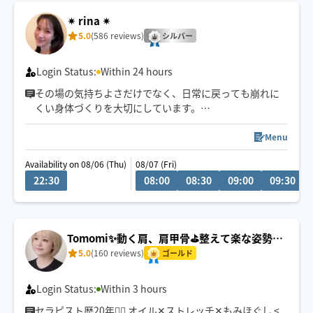
✴︎ rina ✴︎
5.0
(586 reviews)
シルバー
Login Status:
Within 24 hours
その場の気持ちよさだけでなく、日常に戻っても崩れに
くい身体づくりを大切にしています。
タイ式をベースに「ほぐす・伸ばす・整える」を組み合
Menu
わせてお一人おひとりの状態に合わせ、身体のバランス
Availability on 08/06 (Thu)
08/07 (Fri)
を丁寧に整えていきます。
22:30
08:00
08:30
09:00
09:30
首・肩・腰の慢性疲労や姿勢、眠りの浅さが気になる方
にもおすすめです✴︎
Tomomi✨動く肩、肩甲骨⛳️整えて楽な姿勢
に…🤗
5.0
(160 reviews)
ゴールド
Login Status:
Within 3 hours
セラピスト歴20年🧚‍♀️ オイル‪‪‪✕‬ストレッチ‪‪✕‬もみほぐし <