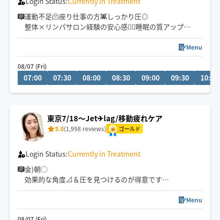
Login Status:
Currently in Treatment
運動不足🫠座り仕事の方👾しっかり圧◎
整体×リンパサロン経験の安心感💆‍♀️睡眠の質アップ😴
深い圧で身体がゆるむ新感覚︎︎☁
芯を捉えほぐすので効いてる感あり☺️
Menu
スッキリ感が欲しい方もぜひ✨
08/07 (Fri)
07:00
07:30
08:00
08:30
09:00
09:30
10:00
生涯セラピスト宣言📢
満足度💯💮の施術はFirst-Class✈︎
頭痛|肩コリ|腰痛|脚むくみ
東京7/18〜Jet✈︎lag/移動疲れケア
全身だるさ|心のしょんぼり
5.0
(1,998 reviews)
頼りにして下さい☺️
ゴールド
※御新規様は仮予約からになります
Login Status:
Currently in Treatment
金)朝○
効果的な角度📐＆圧を見つけるのが得意です！
•強く押すより“奥に届く”からこそ
Menu
しっかり効きます✨
08/07 (Fri)