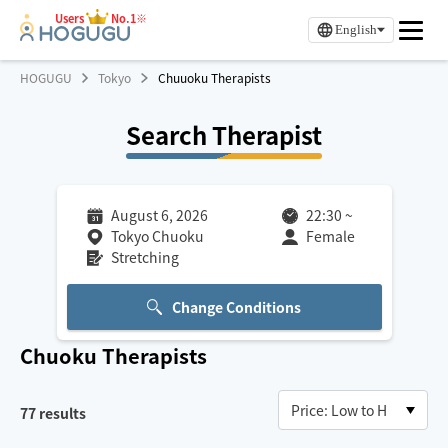
Users
No.1※
English
HOGUGU
Tokyo
Chuuoku Therapists
Search Therapist
August 6, 2026
22:30
~
Tokyo Chuoku
Female
Stretching
Change Conditions
Chuoku
Therapists
77
results