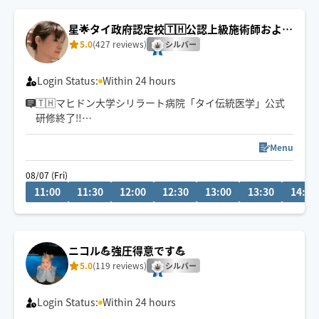
星🌟タイ政府認定校🇹🇭公認上級施術師および
教師
5.0
(427 reviews)
シルバー
Login Status:
Within 24 hours
🇹🇭マヒドン大学シリラート病院「タイ伝統医学」公式
研修終了‼️
タイ伝統医学の医師から治療で行うタイ古式マッサージ
を学びました。
Menu
※「施術中」表示がない時ほぐぐ以外で施術している場
08/07 (Fri)
合がございます。返信が遅れますが必ず対応しますので
11:00
11:30
12:00
12:30
13:00
13:30
14:00
お待ち下さい。
場所と時間により到着時間が前後する場合がございま
す、チャットで要相談。
※ホテルからリクエストは入室可能かご確認下さい
ニコル💪強圧得意です💪
5.0
(119 reviews)
シルバー
Login Status:
Within 24 hours