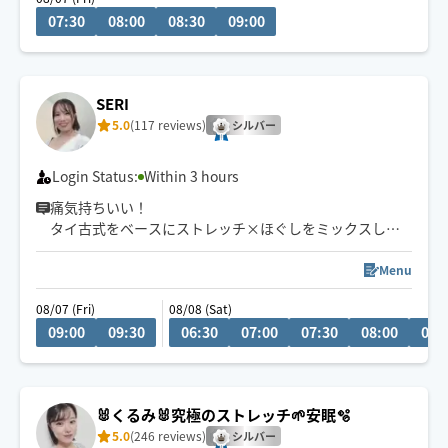
07:30
08:00
08:30
09:00
•整体院で培ってきた横向き施術で
短時間でもゆるむ感覚/気持ちよさの
違いをご体感下さい🙌
SERI
•海外と都内の２拠点で生活中✈︎
5.0
(117 reviews)
移動疲れのお身体、共感度高めです😮‍💨
シルバー
🔰お任せ下さいQ&A💬
Login Status:
Within 3 hours
チャット6-23pm10分内○
痛気持ちいい！
タイ古式をベースにストレッチ×ほぐしをミックスした
今年は8月上旬で活動〆🙏
施術になります🙆‍♀️
Menu
08/07 (Fri)
08/08 (Sat)
09:00
09:30
06:30
07:00
07:30
08:00
08:
🐰くるみ🐰究極のストレッチ🌱安眠🫧
5.0
(246 reviews)
シルバー