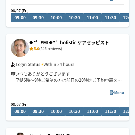
2025.05より出勤日数減ってます。
08/07 (Fri)
時間外のご相談もお気軽に😊
09:00
09:30
10:00
10:30
11:00
11:30
12:00
お子様👶犬猫ちゃん🐶🐱大歓迎です♪
紙タバコは申し訳ありません…
恐れ入りますが最寄駅から徒歩15分以上かかる場合や、2
🍀*゜EMI🍀*゜holistic ケアセラピスト
3時以降は90分以上のコースをご予約お願いします🥺
5.0
(246 reviews)
Login Status:
Within 24 hours
いつもありがとうございます！
早朝6時～9時ご希望の方は前日の20時迄ご予約申請を宜
しくお願い致します！
代々木上原駅発→電車、徒歩で向かいます。
Menu
リラックスしたい、スッキリしたい、眠りたい等何でも
08/07 (Fri)
ご相談ください！心と身体を緩める施術を真心こめて致
09:00
09:30
10:00
10:30
11:00
11:30
12:00
します😊施術中等で承認後のご連絡遅くなることがござ
いますがご了承ください。1番はオイルケアを得意として
おります。
よろしくお願いいたします！！！