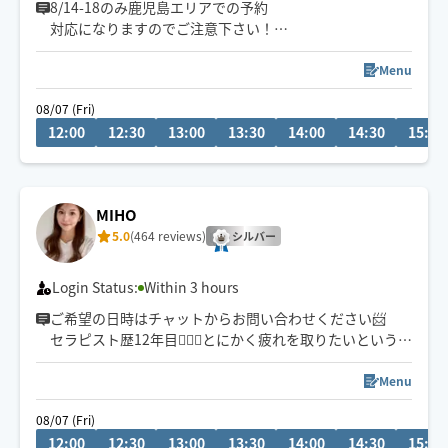
8/14-18のみ鹿児島エリアでの予約
対応になりますのでご注意下さい！
強圧以外もお任せください！
Menu
日程、エリアなし
08/07 (Fri)
チャットでご相談ください！！
12:00
12:30
13:00
13:30
14:00
14:30
15:00
⚠️
練馬区→大江戸線沿い
江東区→大江戸線沿い
杉並区→丸の内/JR線沿い
MIHO
各地場所によってはお伺い難しいエリアございます、(最
5.0
(464 reviews)
寄り駅から遠い場合等)ご了承下さい。
シルバー
上記エリア3区➕エリア外の対応の際は90分以上〜でお願
いしております。
Login Status:
Within 3 hours
ご希望の日時はチャットからお問い合わせください📨
セラピスト歴12年目💆🏻‍♀️とにかく疲れを取りたいという方
に是非！強めOKです💪🏾
ご予約の関係上60分のご予約や、駅から距離がある方は
Menu
お断りさせていただく事がございます🙇🏻
08/07 (Fri)
12:00
12:30
13:00
13:30
14:00
14:30
15:00