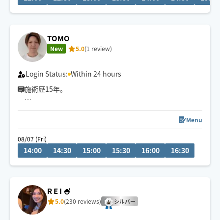
TOMO
New
5.0
(1 review)
Login Status:
Within 24 hours
施術歴15年。
柔道整復師から直伝の本格もみほぐし
的確に筋肉をとらえる、トリガーポイントの刺激がクセ
Menu
になります。
08/07 (Fri)
14:00
14:30
15:00
15:30
16:00
16:30
タイ・奈良・沖縄と3つのスクールで学んだ本格タイ古式
マッサージ
多彩なストレッチで満足感抜群。
R E I 🍧
必ず満足させます！！一度お試しください♪
5.0
(230 reviews)
シルバー
心を込めて施術いたします。