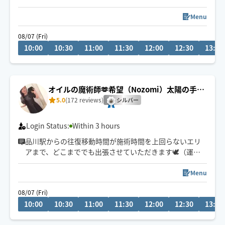
0年以上/お客様、一人一人にあった施術を心がけていま
す/お疲れの場所に全力でお応えします/店舗出勤してる時
Menu
もありますのでその時はすぐにご連絡できない場合がご
08/07 (Fri)
ざいます🙇
10:00
10:30
11:00
11:30
12:00
12:30
13:00
オイルの魔術師🫶希望（Nozomi）太陽の手の
ディープリンパ
5.0
(172 reviews)
シルバー
Login Status:
Within 3 hours
品川駅からの往復移動時間が施術時間を上回らないエリ
アまで、どこまででも出張させていただきます🕊️（運転
免許は自主返納済）
Menu
9:30〜港区・品川区・大田区のみ早着可
08/07 (Fri)
10:30〜その他エリアはメッセージにて要相談
10:00
10:30
11:00
11:30
12:00
12:30
13:00