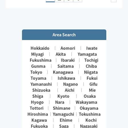
等の着用（下着のみ不可）をお願いしています。タイパ
ンツ持参可
Area Search
Hokkaido
Aomori
Iwate
Miyagi
Akita
Yamagata
Fukushima
Ibaraki
Tochigi
Gunma
Saitama
Chiba
Tokyo
Kanagawa
Niigata
Toyama
Ishikawa
Fukui
Yamanashi
Nagano
Gifu
Shizuoka
Aichi
Mie
Shiga
Kyoto
Osaka
Hyogo
Nara
Wakayama
Tottori
Shimane
Okayama
Hiroshima
Yamaguchi
Tokushima
Kagawa
Ehime
Kochi
Fukuoka
Saga
Nagasaki