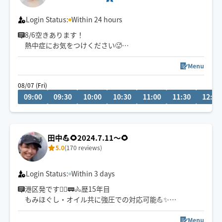
Login Status:
Within 24 hours
8/6空きあります！
熱中症にお気をつけください🥵
連日🈵ありがとうございます！
Menu
ご予約枠増やしました⭐︎
08/07 (Fri)
09:00
09:30
10:00
10:30
11:00
11:30
12:00
思う存分癒します！
頑張った自分にご褒美はいかがでしょうか
出身:秋田
田中💪🌻2024.7.11〜🌻
お酒が好きです🍶
5.0
(170 reviews)
好きな動物:うさぎ🐰最近はポニーも🐴
Login Status:
Within 3 days
趣味:散歩、サウナ
港区発です🏃‍♀️🚃🚴歴15年目
もみほぐし・オイル共に強圧での対応可能💪✨
力加減は調整可能ですので、遠慮なくお申し付けくださ
い☺️
Menu