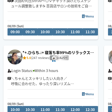
▶︎次回8/9(日)09:00〜◎💡チャット頂けたらスケジ
ュール調整致します☕️ 百貨店サロンの技術をご自宅
で🫧✨心を込めて施術致します💫✋
お疲れに合わせて、施術箇所のカスタマイズ出来ま
Menu
す🕊️
08/09 (Sun)
08
アロマ5種&ホホバオイルご用意しています🪷ゆっく
09:00
09:30
10:00
10:30
11:00
11:30
12:00
りお選び下さい👌
*+.ひらち.:+ 寝落ち率99%のリラックスタ
イム🌿
5.0
(247 reviews)
シルバー
Login Status:
Within 3 hours
＼ちゃんとスッキリしたい人向き／
呼吸に合わせた、ゆったり深いリズムが
心地よい眠りを誘います🌿
強圧〜柔らかまでご対応いたします
Menu
08/09 (Sun)
08
10:00
10:30
11:00
11:30
12:00
12:30
13:00