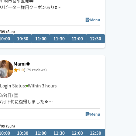
川崎市宮前区発🚃
リピーター様用クーポンあり❣️
23時〜出張可💖🙆‍♀️身体も心もほぐします✨
平日日中メイン、深夜帯（地域限定）もご対応可能
Menu
です🌸
/09 (Sun)
10:00
12:30
10:30
13:00
11:00
13:30
11:30
14:00
12:00
14:30
12:30
13:00
13:3
Mami🍀
5.0
(179 reviews)
Login Status:
Within 3 hours
8/9(日) 🈳
7月下旬に復帰しました🍀
しばらくの間、タイ式はお休みします。
Menu
セラピスト歴13年
/09 (Sun)
手が温かいとよく言われます😌
10:00
13:30
10:30
14:00
11:00
14:30
11:30
15:00
12:00
15:30
12:30
13:00
13:3
しっかり圧の入った施術も ゆったり癒しの施術も可