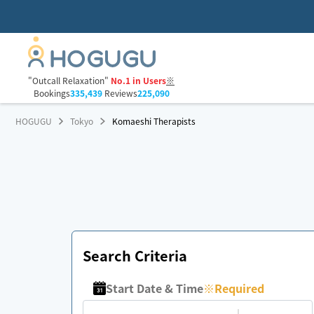
"Outcall Relaxation"
No.1 in Users
※
Bookings
335,439
Reviews
225,090
HOGUGU
Tokyo
Komaeshi Therapists
Search Criteria
Start Date & Time
※
Required