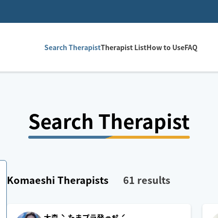
Search Therapist
Therapist List
How to Use
FAQ
Search Therapist
Komaeshi
Therapists
61
results
大森˗ˋˏたまプラ発🚙🫧ˎˊ˗