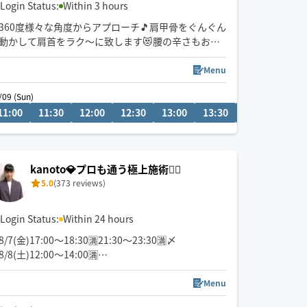
Login Status:
Within 3 hours
360度様々な角度からアプローチ🎵肩甲骨をぐんぐん
動かして肩首をラク〜に致します😻腰の辛さもお任
せください！お尻の深部にアプローチ🏹✨
Menu
フェイシャルマッサージもおすすめです(^^)フェイ
/09 (Sun)
シャルのみご希望の方はオイル60分でご予約くださ
11:00
14:30
11:30
15:00
12:00
15:30
12:30
16:00
13:00
16:30
13:30
14:00
14:3
い✨
ボディに追加の場合30分から可能です(^^)
例:オイルトリートメント90分➕フェイシャル30分の
方はオイルトリートメント120分
kanoto💎プロも通う極上施術💆‍♀️
5.0
(373 reviews)
Login Status:
Within 24 hours
8/7(金)17:00〜18:30🈵21:30〜23:30🈵〆
8/8(土)12:00〜14:00🈵
雑誌BELLEZZaにHoguguより選出いただき掲載して
Menu
いただきました📕✨