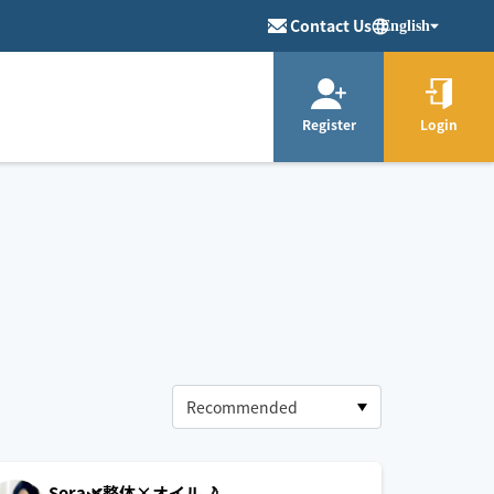
Contact Us
English
Register
Login
Sora🌿整体×オイル🌙