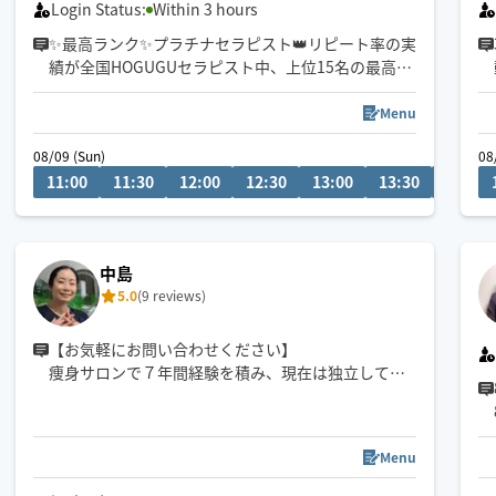
Login Status:
Within 3 hours
✨最高ランク✨プラチナセラピスト👑リピート率の実
績が全国HOGUGUセラピスト中、上位15名の最高ラ
ンクのセラピスト
Menu
✨歴13年✨
08/09 (Sun)
08
初めての方も安心してお任せくださいませ。心を込
11:00
11:30
12:00
12:30
13:00
13:30
14:00
めて施術させていただきます。
表参道の自宅サロンの空き時間でHOGUGU出張サー
ビスをしておりますので一日2名様限定です✨
中島
5.0
(9 reviews)
【お気軽にお問い合わせください】
痩身サロンで７年間経験を積み、現在は独立して個
人でサロンを経営しております。
接骨院でカイロプラクティックも勉強中です。
オイルトリートメントが得意です。
Menu
お客様一人一人に寄り添い、ご希望に沿ったお施術
ができるよう努めますので、お気軽にご要望をお申