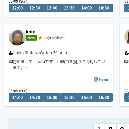
08/09 (Sun)
08
し付けくださいませ。
12:00
12:30
13:00
13:30
14:00
14:30
15:00
koto
New
0.0
(0 reviews)
Login Status:
Within 24 hours
初めまして、kotoです！川崎市を拠点に活動してい
ます。
丁寧な揉みほぐしで、日頃の溜まった疲れやコリを
しっかり解消します。
Menu
お互いに気持ちよくお仕事・施術ができるよう、清
08/09 (Sun)
08
潔感を大切に丁寧な対応を心がけております。身体
14:00
14:30
15:00
15:30
16:00
16:30
17:00
のバキバキにお悩みの方、自律神経の乱れや肩凝り
首凝りが気になる方、ぜひスッキリしに来てくださ
い！よろしくお願いします！
1