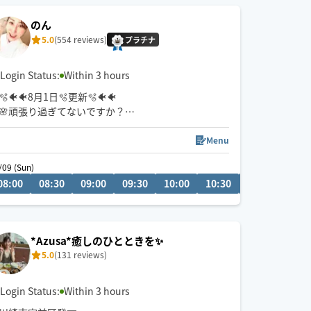
のん
5.0
(554 reviews)
プラチナ
Login Status:
Within 3 hours
🫧🐠🐠8月1日🫧更新🫧🐠🐠
🌸頑張り過ぎてないですか？
🌸自分にも優しくしていますか？
🌸お身体、心、休めてますか？
Menu
🌸我慢し過ぎてないですか？
/09 (Sun)
都内で9年間、セラピストをしてきました。
08:00
11:30
08:30
12:00
09:00
12:30
09:30
13:00
10:00
13:30
10:30
11:00
11:3
スローな圧のオイル施術が得意です。
ほっ☺️と自分にかえる温かい時間を一緒に作ってい
きたいで
*Azusa*癒しのひとときを✨
5.0
(131 reviews)
Login Status:
Within 3 hours