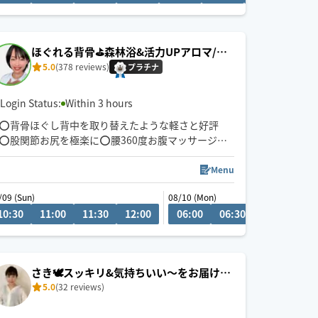
能です。
ゆったりトークでも癒やします🍀
美容師をしていたこともあり眠りに落ちるヘッドス
ほぐれる背骨⛳️森林浴&活力UPアロマ/無
パも得意です。
香オイル
5.0
(378 reviews)
お疲れの箇所やご要望に合わせた施術が出来るよう
プラチナ
努めますので、どうぞよろしくお願い致します！
Login Status:
Within 3 hours
⭕️背骨ほぐし背中を取り替えたような軽さと好評
⭕️股関節お尻を極楽に⭕️腰360度お腹マッサージで
リラックスMAX⭕️じっくり首肩ケアはリハビリ科医
絶賛⭕️疲労回復スポーツオイルマッサージ⭕️リラク
Menu
ゼーションオイルの技術は🇦🇺オーストラリア国家
/09 (Sun)
08/10 (Mon)
資格の品質で多種多様なアプローチ
10:30
18:30
11:00
19:00
11:30
19:30
12:00
20:00
06:00
20:30
06:30
07:00
07
📣7/31〜
国産ヒノキ天然精油で森林浴の空間🌲
森林系スポーツアロマリカバリーオイルで活力回復
💪
さき🕊️スッキリ&気持ちいい〜をお届け🕊️
5.0
(32 reviews)
✨