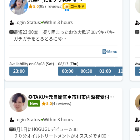
5.0
(957 reviews)
ゴールド
Login Status:
Within 3 hours
最短23:00🈳 凝り固まったお体大歓迎❤️‍🔥バキバキ•
ガチガチをとろとろに🫧
遠方60分歓迎◎車移動🚙直前予約🆗
Menu
お子様&ペット同室歓迎◡̈
Availability on 08/08 (Sat)
08/13 (Thu)
Ava
Little English OK.
23:00
00:00
00:30
01:00
11:00
1
施術中はもちろん、施術後もほぐれたお身体で穏や
かな時間を過ごせますように。
心を込めてほぐさせていただきます🐚🫧
🌻TAKU⭐️元自衛官🍀市川市内深夜受付中
🙇ほぐし＆オイルケアがオススメです✨️
New
5.0
(4 reviews)
Login Status:
Within 3 hours
8月1日にHOGUGUデビュー☺🙇‍♂️
９０分オイルトリートメントがオススメです🙇‍♂️