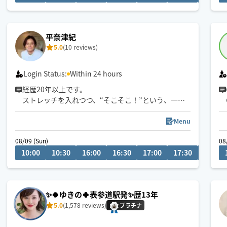
平奈津紀
5.0
(10 reviews)
Login Status:
Within 24 hours
経歴20年以上です。
ストレッチを入れつつ、“そこそこ！”という、一手
一手外さない施術を意識しています。筋膜や関節系
得意です。
Menu
千の技を持つ女とお客さんから言われるくらい引き
08/09 (Sun)
08
出し多いと思います。
10:00
10:30
16:00
16:30
17:00
17:30
18:00
小さいお子さんから、マタニティの方、ご年配の方
まで幅広く施術致しております。
運動疲れの方やパフォーマンス上げたい方もお客さ
ん多いかと思います。
✨🍀ゆきの🍀表参道駅発✨歴13年
ご縁がありましたら、どうぞ宜しくお願い致しま
5.0
(1,578 reviews)
す。
プラチナ