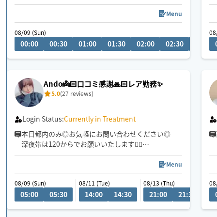
深部までアプローチ【安眠オイル】忙しい日常を忘
れ、今夜はぐっすり眠りましょう😪
Menu
🍀市川駅本八幡は自転車移動🚴 終電までは東京23
08/09 (Sun)
08
区も喜んでお伺い致します😊
00:00
00:30
01:00
01:30
02:00
02:30
03:00
総武線沿線千葉〜三鷹
チャットでもお気軽にご相談お待ちしてます✨️
🍀保有資格
Ando👼🏻口コミ感謝🙏🏻レア勤務✨
5.0
(27 reviews)
Login Status:
Currently in Treatment
本日都内のみ◎お気軽にお問い合わせください◎
深夜帯は120からでお願いいたします🙇‍♀️
注意事項をご確認ください🙇‍♀️
ご新規様5分、リピ様10分無料延長キャンペーン中⭐︎
Menu
08/09 (Sun)
08/11 (Tue)
08/13 (Thu)
08/
08
タイミングによってはすぐにお返事を返せないこと
05:00
05:30
14:00
14:30
21:00
21:30
2
もあります。
リクエスト前にメッセージをいただけますと助かり
ます☺︎