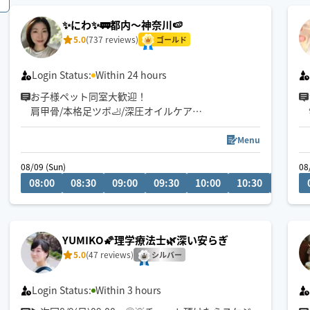
✨にわ✨🚃都内〜神奈川🍉
(かなり酔っ払っている方は危険なので施術を控えさ
5.0
(737 reviews)
せていただきます)
ゴールド
Login Status:
Within 24 hours
お子様ペット同室大歓迎！
肩甲骨/本格足ツボ🦶/深圧オイルケア
在宅ワーク、子育て中ママさん等ご依頼多数✨
日中遠方様も歓迎です👜☀️
Menu
明日からまた頑張ろう🍀と思えるよう心を込めて🌸
08/09 (Sun)
08
08:00
08:30
09:00
09:30
10:00
10:30
11:00
⚠️他セラピスト様と同室施術は対応不可となります
🙏
YUMIKO🌠理学療法士🌿深い安らぎ
5.0
(47 reviews)
シルバー
Login Status:
Within 3 hours