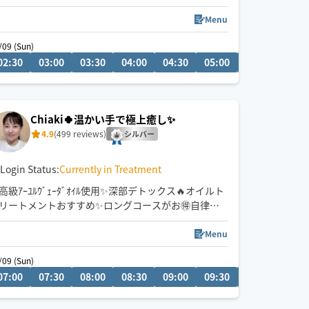
Menu
/09 (Sun)
02:30
03:30
03:00
17:00
03:30
17:30
04:00
18:00
04:30
18:30
05:00
05:30
06:0
Chiaki🍀温かい手で極上癒し✨
4.9
(499 reviews)
シルバー
Login Status:
Currently in Treatment
高級ｱｰﾕﾙｳﾞｪｰﾀﾞｵｲﾙ使用✨深部デトックス🔥オイルト
リートメントおすすめ✨ロングコースがお🉐自律神
経を整えて快眠へ😴🌈全コースドライヘッドスパ付
き✨
Menu
23時半まで対応可能の場所もありますので、事前に
15 (Sat)
/09 (Sun)
相談くださいませ。
1:00
07:00
21:30
07:30
08:00
08:30
09:00
09:30
10:00
10:3
🤱👶も🐕🐈も🙆‍♀️お2人以上でのご予約も大歓迎
スケジュール変動しますので右上の♡クリックでお
気に入り登録お願いします