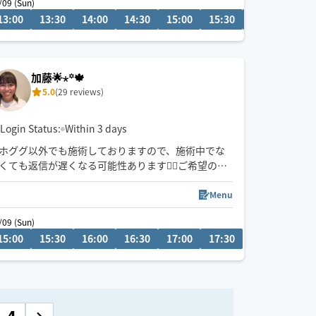
/09 (Sun)
13:00
15:30
13:30
16:00
14:00
16:30
14:30
17:00
15:00
17:30
15:30
16:00
16:3
ご予約は90分〜承っております🕊️
Hogugu以外のお客様が多く、施術中でなくても返信
が遅れる場合がございます🙇‍♀️
加藤🌟⋆꙳🍁
また当日のご予約は最短のお時間の方を優先にさせ
5.0
(29 reviews)
ていただきます。
Login Status:
Within 3 days
ホググ以外でも施術しておりますので、施術中でな
くても返信が遅くなる可能性あります🙇‍♀️ご希望の日
時、時間帯によっては早めの到着も出来ると思いま
すので、チャットにてお問い合わせください😊♪
Menu
小さなお子様、ご年配の方まで幅広く施術致しま
/09 (Sun)
す。
15:00
17:30
15:30
18:00
16:00
18:30
16:30
19:00
17:00
19:30
17:30
ペットご一緒に喜んで承ります🐾