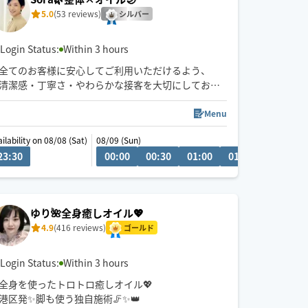
5.0
(53 reviews)
シルバー
Login Status:
Within 3 hours
全てのお客様に安心してご利用いただけるよう、
清潔感・丁寧さ・やわらかな接客を大切にしており
ます🌙
深夜・外国人対応可◎
Menu
予約枠×の場合でも、
ilability on 08/08 (Sat)
08/09 (Sun)
事前に↗︎のチャット💬いただけますと
1:30
23:30
12:00
12:30
00:00
13:00
00:30
13:30
01:00
14:00
01:30
14:30
02:00
対応可能な場合がございます😊
ゆり🌺全身癒しオイル💖
4.9
(416 reviews)
ゴールド
Login Status:
Within 3 hours
全身を使ったトロトロ癒しオイル💖
港区発✨脚も使う独自施術🦵✨👑