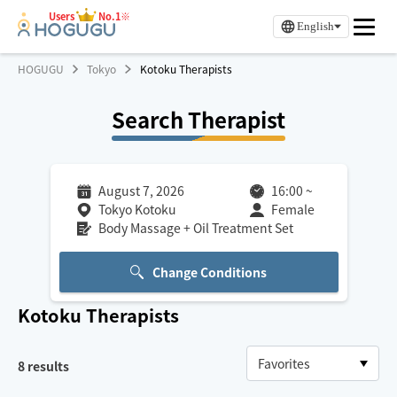
Users
No.1※
English
HOGUGU
Tokyo
Kotoku Therapists
Search Therapist
August 7, 2026
16:00
~
Tokyo Kotoku
Female
Body Massage + Oil Treatment Set
Change Conditions
Kotoku
Therapists
8
results