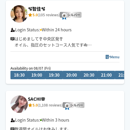
🫧智佳🫧
5.0
(105 reviews)
シルバー
Login Status:
Within 24 hours
はじめまして🎐中央区発🎐
オイル、指圧のセットコース人気です🎋
お盆も稼働🥭
Menu
日々の癒し、自分へのご褒美時間に☆
Availability on 08/07 (Fri)
🌻絶妙な力加減で施術させて頂きます🌻
18:30
19:00
19:30
20:00
20:30
21:00
21:30
お疲れの方や気分を変えたい、癒されたい方に全力で向
き合いたいと思っており
お客様のお気持ちに寄り添いゆったりとしたとろとろに
SACHI🌸
なる極上の癒しの時間を提供させて頂きます🫧
5.0
(1,108 reviews)
シルバー
是非1度お任せ下さいませ🌠
ご予約お待ちしております♪
Login Status:
Within 3 hours
数週間オイルはお休みします。