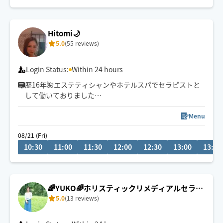
す。
ゆったりトークでも癒やします🍀
美容師をしていたこともあり眠りに落ちるヘッドスパも
Hitomi🌙
得意です。
5.0
(55 reviews)
お疲れの箇所やご要望に合わせた施術が出来るよう努め
ますので、どうぞよろしくお願い致します！
Login Status:
Within 24 hours
歴16年🌺エステティシャンやホテルスパでセラピストと
して働いておりました
リラクゼーションから疲労回復までお任せください🕊️
⚠︎8/1〜中旬までお休みをいただきます
Menu
08/21 (Fri)
※スケジュールが✖️の場合でも事前にお問い合わせいただ
10:30
11:00
11:30
12:00
12:30
13:00
13:30
ければ予約可能な場合もございます。お気軽にメッセー
ジ下さい🌼
※施術中によりすぐにメッセージ返信出来ない場合がご
🌈YUKO🌈ホリスティックリメディアルセラピ
ざいます。
5.0
(13 reviews)
ー🌼