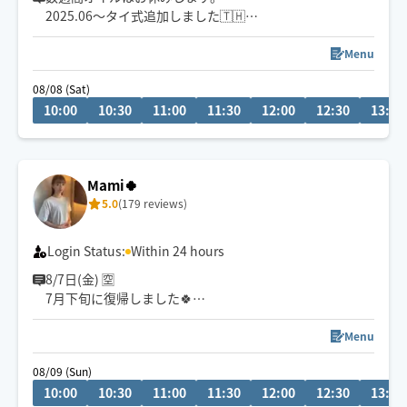
2025.06〜タイ式追加しました🇹🇭
お試し60分or90分🉐
押す×伸ばす×流す💆🏻‍♀️23区外時間要する場合有🙏ご予約
Menu
お待ちしてます✨🤗人気コース:もみほぐし+オイルトリー
08/08 (Sat)
トメント 得意施術:オイル/ヘッド 🤱👶⭕️🐈🦮⭕️
10:00
10:30
11:00
11:30
12:00
12:30
13:00
Mami🍀
5.0
(179 reviews)
Login Status:
Within 24 hours
8/7日(金) 🈳
7月下旬に復帰しました🍀
しばらくの間、タイ式はお休みします。
Menu
セラピスト歴13年
08/09 (Sun)
手が温かいとよく言われます😌
10:00
10:30
11:00
11:30
12:00
12:30
13:00
しっかり圧の入った施術も ゆったり癒しの施術も可能で