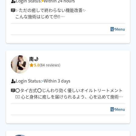
Login Status:
Within 24 hours
✨ただの癒しで終わらない機能改善✨
こんな施術はじめて🥹‼️
どこへ行っても
満足できなかった方是非一度
Menu
私と会ってください✨
長年セラピストとして多くの方と向き合い
「ただ整えるだけでなく
心までゆるむ時間」を
南🌙
大切にしています💓
5.0
(84 reviews)
ガチガチ、もやもやが
じんわり解ける✨
深く効き、痛みも辛さも芯から緩まり
Login Status:
Within 3 days
根本から解放✨される施術をお届けします💓
⭕️タイ古式⭕️じんわり効く優しいオイルトリートメント
💆‍♀️ 心と身体に癒しを届けられるよう、心を込めて施術さ
せていただきます🕊️
Menu