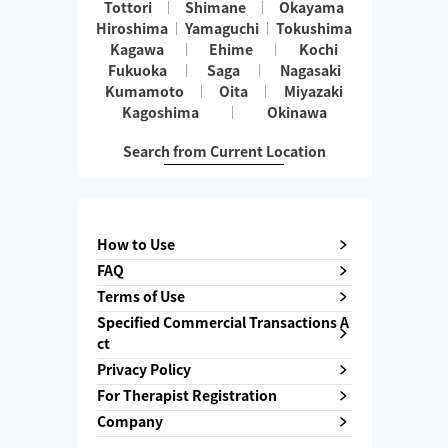
Tottori
Shimane
Okayama
Hiroshima
Yamaguchi
Tokushima
Kagawa
Ehime
Kochi
Fukuoka
Saga
Nagasaki
Kumamoto
Oita
Miyazaki
Kagoshima
Okinawa
Search from Current Location
How to Use
FAQ
Terms of Use
Specified Commercial Transactions A
ct
Privacy Policy
For Therapist Registration
Company