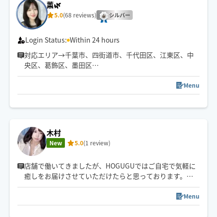
薫🌿
5.0
(68 reviews)
シルバー
Login Status:
Within 24 hours
対応エリア→千葉市、四街道市、千代田区、江東区、中
央区、葛飾区、墨田区
その他のエリアやご希望の日時がある方は、事前に調整
できる場合もありますのでチャットでご相談ください🌷
Menu
"また明日から頑張れる"をモットーに
心も身体もふわっと軽くなるような施術をお届けします
🫧
木村
New
5.0
(1 review)
店舗で働いてきましたが、HOGUGUではご自宅で気軽に
癒しをお届けさせていただけたらと思っております。
セラピスト歴9年強圧可◎心身ともに癒されていただけま
Menu
すよう誠心誠意努めさせていただきます！