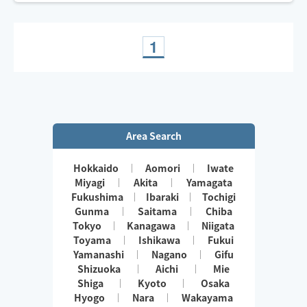
・もみほぐし
・タイ古式
・バリ式リンパ
1
・足つぼ
・ヘッド
・ハンド
組み合わせ多様、お疲れに合わせたメニューのご提案、
カウンセリング、丁寧にさせていただきます！
Area Search
Hokkaido
Aomori
Iwate
Miyagi
Akita
Yamagata
Fukushima
Ibaraki
Tochigi
Gunma
Saitama
Chiba
Tokyo
Kanagawa
Niigata
Toyama
Ishikawa
Fukui
Yamanashi
Nagano
Gifu
Shizuoka
Aichi
Mie
Shiga
Kyoto
Osaka
Hyogo
Nara
Wakayama