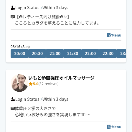
Login Status:
Within 3 days
【☘️レディース向け施術☘️✨】
こころとカラダを整えることに注力してます。
【アロマ/ﾎﾙﾓﾝﾊﾞﾗﾝｽ/リフレ】
Menu
温かい手、心身ともリラックスタイム
08/16 (Sun)
20:00
20:30
21:00
21:30
22:00
22:30
23:00
これまで東京港区にて活動していました。結婚を機にぐ
んまに活動拠点を移しております。その他、星野リゾー
ト様にてエスコート経験がございます。又、もともとモ
デル活動もございます。
いもと🤲🏻強圧オイルマッサージ
5.0
(32 reviews)
※他ルートお客様のため、前日24時までにチャットをお
願いします🙇
Login Status:
Within 3 days
体重圧×掌の大きさで
心地いいお好みの強さを実現します✋🏻
じっくり、しっかり効く圧、強揉み得意💆🏻‍♀️
可能な限り移動します。
Menu