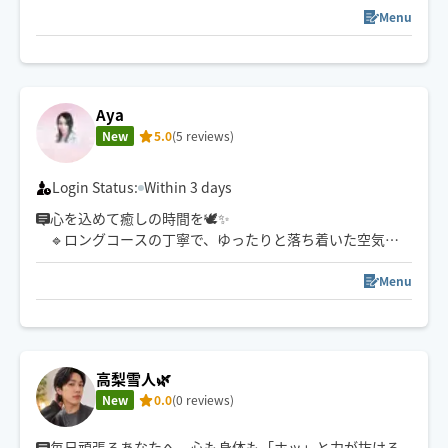
ハーブオイルを使用しています。
Menu
風、火、水の体質別でオイルを使い分けていて筋肉をほ
ぐして老廃物をリンパに流していく施術になります。
施術前か後で半身浴などでお体を温めて頂くことでオイ
ルの浸透力が上がり相乗効果を感じて頂けるのでおすす
Aya
めです。
New
5.0
(5 reviews)
※運転予定、飲酒予定がある方はおすすめしません。
Login Status:
Within 3 days
心を込めて癒しの時間を🕊️✨
🔹ロングコースの丁寧で、ゆったりと落ち着いた空気
感、隅々迄行き届いた施術をするのが得意です✨
Menu
高梨雪人🌿
New
0.0
(0 reviews)
毎日頑張るあなたへ。心も身体も「ホッ」と力が抜ける