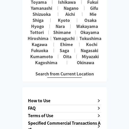
Toyama
Ishikawa
Fukui
Yamanashi
Nagano
Gifu
Shizuoka
Aichi
Mie
Shiga
Kyoto
Osaka
Hyogo
Nara
Wakayama
Tottori
Shimane
Okayama
Hiroshima
Yamaguchi
Tokushima
Kagawa
Ehime
Kochi
Fukuoka
Saga
Nagasaki
Kumamoto
Oita
Miyazaki
Kagoshima
Okinawa
Search from Current Location
How to Use
FAQ
Terms of Use
Specified Commercial Transactions A