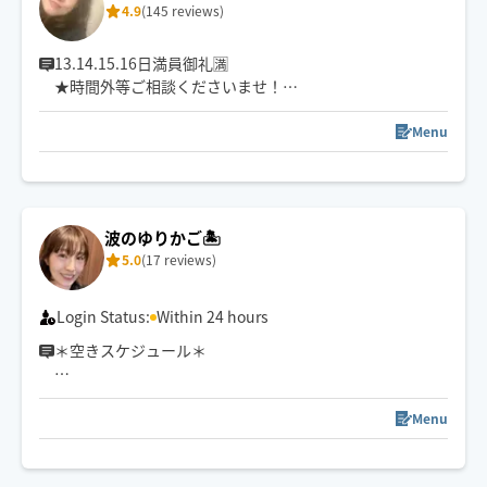
4.9
(145 reviews)
13.14.15.16日満員御礼🈵
★時間外等ご相談くださいませ！
いつもご指名&レビューありがとうございます！
･遠方(1h以上)の場合は90分～
Menu
･タイ式+オイル180オススメ♡
･本格タイ古式
･のびます!!圧倒的な気持ちよさ！
･施術後のスッキリ感をぜひ体感してください。
波のゆりかご🏝️
オイル
5.0
(17 reviews)
･まず手のあたたかさでホッとひと息を。じんわり・しっ
かり・すっきり 癒しタイム。
･ロングストロークが好評♪
Login Status:
Within 24 hours
＊空きスケジュール＊
9/4 9:00〜11:30
9/7 9:00〜14:30
Menu
9/8 9:00〜11:30
9/9 9:00〜11:30