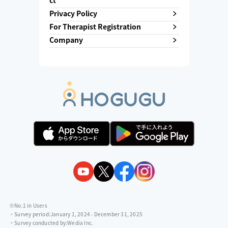
ct
Privacy Policy
For Therapist Registration
Company
※No.1 in Users
・Survey period:
January 1, 2024 - December 31, 2025
・Survey conducted by:
Wedia Inc.