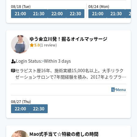
元気になって明日を迎えてもらいたい！！
08/18 (Tue)
08/24 (Mon)
21:00
21:30
22:00
22:30
21:00
21:30
22:
月・水・日（不定期）／21：00ー23：00💆🏻
木（不定期）／13：00ー15：00
〜21時までにリクエストお願いします😉
ゆう🌼立川発！掘るオイルマッサージ
顧客さまの予約入り次第枠閉じます🈵
5.0
(1 review)
Login Status:
Within 3 days
セラピスト歴16年、施術実績15,000名以上。大手リラク
ゼーションサロンで7年間経験を積み、2017年よりプライ
ベートサロンを運営しています✨オイルを使用した骨格調
整を行います✋しっかり圧で流して欲しい方オススメで
Menu
す！背中が辛い方、肩甲骨の巻き肩でお悩みの方、足の
08/27 (Thu)
むくみは是非ご相談ください🙇‍♀️
22:00
22:30
料金が都内に出張に行く金額で出しております。東京市
内の方には出張金額割引させていただきます。
Mao式手当て☆特級の癒しの時間