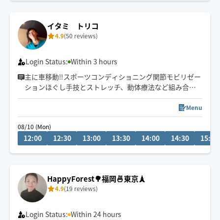
イタミ トリコ
4.9
(50 reviews)
Login Status:
Within 3 hours
主に車移動‼️スポーツコンディショニング関節モビリゼー
ションほぐし手技とストレッチ、動体療法など組み合わ
せます。
特に腰痛のほぐしポイント、背骨コンディショニング、
Menu
肩甲骨のゆるふわモビリゼーション、痛みのある方には
08/10 (Mon)
手・首・足活コンディショニングを堪能していただけま
12:00
12:30
13:00
13:30
14:00
14:30
15:00
す。
フット・ヘッドケアも大歓迎です♪
前日までのリクエストで10分延長サービス中🍀
HappyForest🌳福岡🍜東京🗼
県外出張は、90分〜お願いいたします🙇‍♀️
4.9
(19 reviews)
Login Status:
Within 24 hours