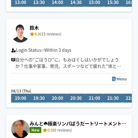
13:00
13:30
14:00
14:30
15:00
15:30
16:00
鈴木
4.9
(15 reviews)
Login Status:
Within 3 days
自分への"ごほうび″に、もみほぐしはいかがでしょう
か？仕事や家事、育児、スポーツなどで疲れた"体と
心"を癒します。セラピスト歴2015年〜得意な施術部位
(肩、腰、ふくらはぎ、足うら)静岡県出身/身長168cm/リ
Menu
ラクゼーションセラピスト1級「お客様の笑顔のため頑張
08/13 (Thu)
ります！」※不定期の出勤となります。
19:00
19:30
20:00
20:30
21:00
21:30
22:00
※ご利用のお客様、お手数ですが口コミ評価お願い致し
ます。
みんと☘️極楽リンパぱうだートリートメント🪔
✨
New
0.0
(0 reviews)