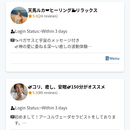
9/14 9:00〜14:30
9/15 9:00〜11:30
天馬ルカ🪽ヒーリング🐳リラックス
9/16 9:00〜11:30
5.0
(24 reviews)
Login Status:
Within 3 days
🦄ペガサスと宇宙のメッセージ付き
🌿神の愛に委ねる深〜い癒しの波動体験
🪽優しく慈しむ天使のなでなで
Menu
🍐オイルトリートメントに 🐾ツボ押し、柔い揉みほぐし
＆筋膜リリース、ストレッチ、リクエストOK💪🏼
👕オイル無しや着衣も可
🌿コリ、癒し、安眠🌿150分がオススメ
🌏 新宿駅、東京駅、渋谷駅、池袋駅まで約20分の自宅か
5.0
(89 reviews)
ら向かいます
🚃片道1時間程度の場所、それ以上は＋時間のコース選択
で対応可
Login Status:
Within 3 days
初めまして！アーユルヴェーダセラピストをしておりま
NG 感染症、喫煙
す。
スリランカでは代替医療で使われているオーガニックの