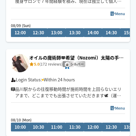
痩身サロンで７年間経験を積み、現在は独立して個人で
サロンを経営しております。
接骨院でカイロプラクティックも勉強中です。
Menu
オイルトリートメントが得意です。
08/09 (Sun)
お客様一人一人に寄り添い、ご希望に沿ったお施術がで
12:00
12:30
13:00
13:30
14:00
14:30
15:00
きるよう努めますので、お気軽にご要望をお申し付けく
ださいませ。
オイルの魔術師🫶希望（Nozomi）太陽の手の
ディープリンパ
5.0
(172 reviews)
シルバー
Login Status:
Within 24 hours
品川駅からの往復移動時間が施術時間を上回らないエリ
アまで、どこまででも出張させていただきます🕊️（運転
免許は自主返納済）
Menu
9:30〜港区・品川区・大田区のみ早着可
08/10 (Mon)
10:30〜その他エリアはメッセージにて要相談
10:00
10:30
11:00
11:30
12:00
12:30
13:00