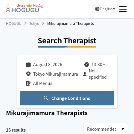
Users
No.1
※
English
HOGUGU
Tokyo
Mikurajimamura Therapists
Search Therapist
August 8, 2026
13:30
~
Not
Tokyo Mikurajimamura
specified
All Menus
Change Conditions
Mikurajimamura
Therapists
16
results