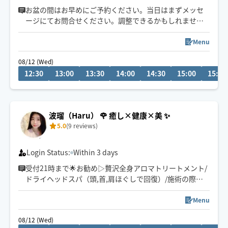
お盆の間はお早めにご予約ください。当日はまずメッセ
ージにてお問合せください。調整できるかもしれません
"誰かの為に出来ること"をモットーに
Menu
日頃の疲れをゆっくりほぐします😊
08/12 (Wed)
お客様にあったオーダーメイドオールハンド施術です✨
12:30
13:00
13:30
14:00
14:30
15:00
15:30
皆様から頂く「ありがとう」に心から感謝しております
🎵
✈️県外も出張しております🍀*゜
波瑠（Haru） 🌹 癒し×健康×美 ✨
5.0
(9 reviews)
1度ご指名ください😊お時間等要相談出来ます✨
⚠️全て交通機関利用
Login Status:
Within 3 days
受付21時まで🌟お勧め▷贅沢全身アロマトリートメント/
ドライヘッドスパ（頭,首,肩ほぐしで回復）/施術の際は
しっかりお客さまにヒアリングを行い、お悩みに即した
提案を心がけています☺️
Menu
施術中はご返信遅れることがございます🙇‍♀️
08/12 (Wed)