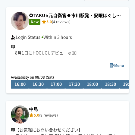
🌻TAKU⭐️元自衛官🍀市川駅発・安眠ほぐし＆
リンパオイル
New
5.0
(4 reviews)
Login Status:
Within 3 hours
8月1日にHOGUGUデビュー☺🙇‍♂️
９０分オイルトリートメントがオススメです🙇‍♂️
深部までアプローチする【もみほぐし】と、【安眠オイ
Menu
ル】忙しい日常を忘れ、今夜はぐっすり眠りましょう
Availability on 08/08 (Sat)
😪市川駅本八幡は自転車移動🚴 終電までは東京23区も
16:00
16:30
17:00
17:30
18:00
18:30
19:00
喜んでお伺い致します😊
総武線沿線千葉〜三鷹
チャットでもお気軽にご相談お待ちしてます
🍀保有資格
中島
5.0
(9 reviews)
【お気軽にお問い合わせください】