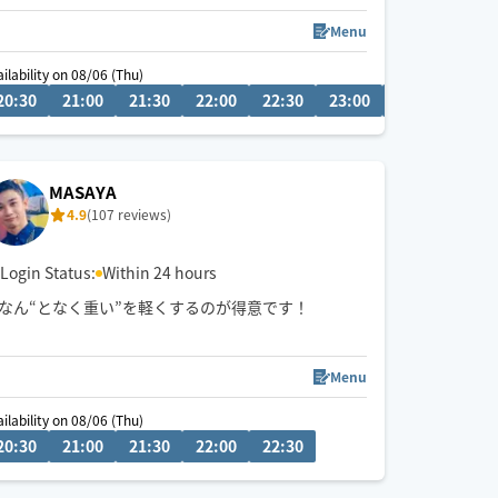
ます🌙
深夜・外国人対応可◎
Menu
予約枠×の場合でも、
ailability on 08/06 (Thu)
08/07 (Fri)
08/07
事前に↗︎のチャット💬いただけますと
20:30
00:00
21:00
00:30
21:30
01:00
22:00
01:30
22:30
02:00
23:00
23:30
00
対応可能な場合がございます😊
MASAYA
4.9
(107 reviews)
Login Status:
Within 24 hours
なん“となく重い”を軽くするのが得意です！
Menu
ailability on 08/06 (Thu)
20:30
21:00
21:30
22:00
22:30