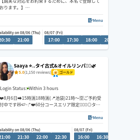
【誠実な対応をお約束するために、本名で登録して
おります。】
どなた様にも、どのような環境でも、誠実に気持ち
よく、対応させていただきます。
Menu
ailability on 08/06 (Thu)
08/07 (Fri)
月〜土は、
0
20:30
10:00
21:00
10:30
11:00
17:00
11:30
17:30
12:00
18:00
20:00
20:30
17:00〜19:00と20:00〜22:00
で予約を開けさせていただいてます。
Saaya ⭐️..タイ古式&オイルリンパ🧘‍♀️🌿
5.0
(1,150 reviews)
日曜日は、隔週でやらせいただいてます。
ゴールド
よろしくお願いいたします。
Login Status:
Within 3 hours
❤️8月6日➡️15時🈵18時🈵(📍池袋)21時〜🈳ご予約受
付中です🧸🍉･:*❤️60分コースエリア限定🙇🏻‍♀️◎タイ
古式🧘‍♀️◎オイルリンパ🍀˚✧₊⁎ 全身をしっかりほぐせ
る90分以上のコースをオススメしております☺️イチ
Menu
オシメニューはストレッチ多めのタイ古式🤸❤️‍🔥
ailability on 08/06 (Thu)
08/07 (Fri)
リラックスタイムはおまかせください💁‍♀️❣️
7:00
21:00
17:30
21:30
18:00
22:00
18:30
22:30
19:00
16:00
19:30
16:30
20:00
17:00
17