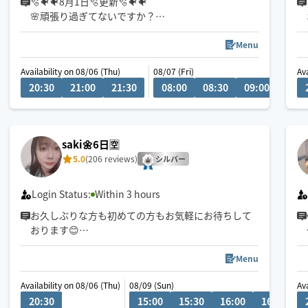
🫧🐠🐠8月1日🫧更新🫧🐠🐠
🌸頑張り過ぎてないですか？
🌸自分にも優しくしていますか？
🌸お身体、心、休めてますか？
Menu
🌸我慢し過ぎてないですか？
Availability on 08/06 (Thu)
08/07 (Fri)
Av
都内で9年間、セラピストをしてきました。
20:30
21:00
21:30
08:00
08:30
09:00
09:3
スローな圧のオイル施術が得意です。
ほっ☺️と自分にかえる温かい時間を一緒に作ってい
きたいで
saki🌼6日🈳
5.0
(206 reviews)
シルバー
Login Status:
Within 3 hours
お久しぶりな方も初めての方もお気軽にお待ちして
おります😊
ストレッチメニュー追加しました😄
Menu
遠方の場合は早めのリクエスト助かります🙏
Availability on 08/06 (Thu)
08/09 (Sun)
Av
20:30
15:00
15:30
16:00
16:30
1
エリア外、時間外もお気軽にお問い合わせくださ