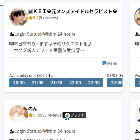
🆕ＫＥＩ💎元メンズアイドルセラピスト💎
5.0
(9 reviews)
Login Status:
Within 24 hours
本日🈳有り✅まずは予約リクエストを🤳
ホググ新人アワード第5️⃣位受賞🏆
＠南関東エリア(東京・千葉・埼玉・神奈川)
Menu
アロマオイル/ボディ・フットケア/ヘッドスパ
Availability on 08/06 (Thu)
08/07 (Fri)
Av
20:30
21:00
21:30
22:00
22:30
22:00
22:3
【安心】多数資格持ちの僕の手で癒します👍🏻✨
日本リラクゼーション業協会認定資格
日本メンズセラピスト協会認定資格
国際ボディトリートメント技術認定協会認定資格
のん
某サロン技術認定資格 など
5.0
(553 reviews)
プラチナ
Login Status:
Within 24 hours