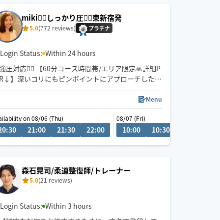
miki🧘‍♀️しっかり圧💆‍♀️東新宿発
5.0
(772 reviews)
プラチナ
Login Status:
Within 24 hours
強圧対応🙆‍♀️ 【60分コース時間帯/エリア限定🙏詳細P
R↓】深いコリにもピンポイントにアプローチした施
術を得意としております😌
がっつりほぐされたい方、まったりリラックスした
Menu
い方どちらもオススメです💆‍♀️
ailability on 08/06 (Thu)
08/09 (Sun)
08/07 (Fri)
0
20:30
20:00
21:00
20:30
21:30
21:00
22:00
21:30
10:00
22:00
10:30
11:00
11
森石晃司/柔道整復師/トレーナー
5.0
(21 reviews)
Login Status:
Within 3 hours