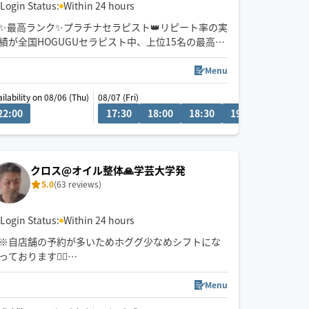
Login Status:
Within 24 hours
✨最高ランク✨プラチナセラピスト👑リピート率の実
績が全国HOGUGUセラピスト中、上位15名の最高ラ
ンクのセラピスト
Menu
✨歴13年✨
ri)
ailability on 08/06 (Thu)
08/07 (Fri)
初めての方も安心してお任せくださいませ。心を込
0
22:00
00:30
01:00
19:00
17:30
19:30
18:00
20:00
18:30
19:00
19:30
めて施術させていただきます。
表参道の自宅サロンの空き時間でHOGUGU出張サー
ビスをしておりますので一日2名様限定です✨
クロス@オイル整体🙏学芸大学発
5.0
(63 reviews)
Login Status:
Within 24 hours
※自店舗の予約が多いためホググ少なめシフトにな
っております🙇‍♀️
お問い合わせいただければ時間作れますのでお気軽
にご相談ください
Menu