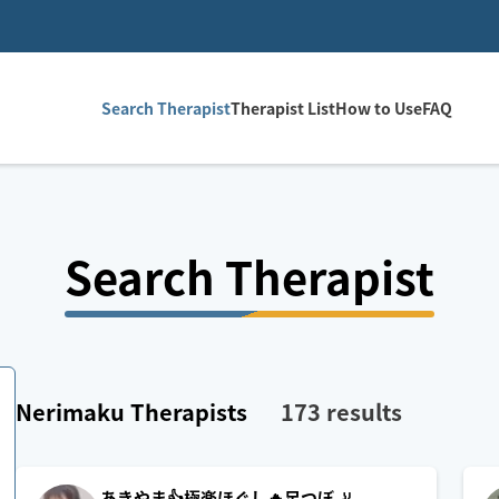
Search Therapist
Therapist List
How to Use
FAQ
Search Therapist
Nerimaku
Therapists
173
results
あきやま👍極楽ほぐし🔥足つぼ🦶