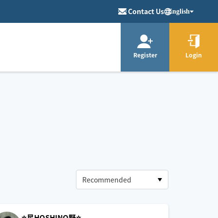
Contact Us
English
Register
Login
⭐️星HOSHINO野⭐️