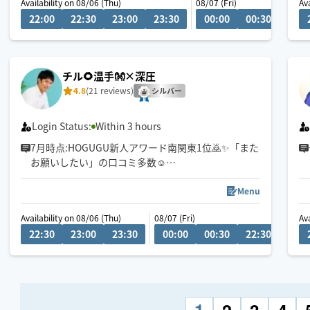
Availability on 08/06 (Thu)
08/07 (Fri)
Av
入の上お願いします🙌
22:00
22:30
23:00
23:30
00:00
00:30
01:0
※予約可能な移動距離と施術時間↓
🚃 片道1h＆23時以降は90〜120分
1時間半以上の場所150分〜
2時間以上180分〜
チル🌻温手👐×深圧
プロフ必読⚠️
4.8
(21 reviews)
シルバー
Login Status:
Within 3 hours
7月時点:HOGUGU新人アワード南関東1位🙇✨「また
お願いしたい」の口コミ多数☺️
🌿初めての方にもお任せいただけるよう、
Menu
一人ひとりのお身体と真摯に向き合っています。
Availability on 08/06 (Thu)
08/07 (Fri)
Av
22:30
23:00
23:30
00:00
00:30
22:30
23:0
🌿選んでいただける理由は…
☑️お客様のお身体に合わせた丁寧な施術
☑️大きく温かい手で深部まで届く圧
1