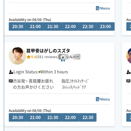
20代〜50代の日本人女性セラピストがお伺いいたし
ます。
Menu
Availability on 08/06 (Thu)
Av
20:30
21:00
21:30
22:00
22:30
23:00
23:30
肩甲骨はがしのスズタ
5.0
(581 reviews)
シルバー
Login Status:
Within 3 hours
渋谷発✨首肩腰お疲れ 指圧/ｵｲﾙﾏｯｻｰｼﾞ
の方お声かけください ｽﾄﾚｯﾁ/ﾍｯﾄﾞｹｱ
Menu
Availability on 08/06 (Thu)
Av
20:30
21:00
21:30
22:00
22:30