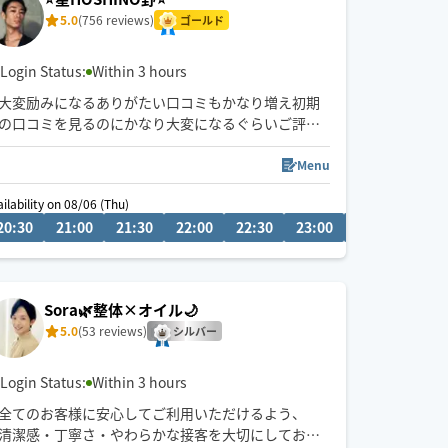
5.0
(756 reviews)
ゴールド
Login Status:
Within 3 hours
大変励みになるありがたい口コミもかなり増え初期
の口コミを見るのにかなり大変になるぐらいご評価
頂き感謝です♪
頂いた温かい口コミは過去の物でもしっかり覚えて
Menu
励みにしております
ailability on 08/06 (Thu)
08/07
ご予約時間より早めに到着出来る場合もございます
0
20:30
14:00
21:00
14:30
21:30
15:00
22:00
15:30
22:30
16:00
23:00
23:30
00
Sora🌿整体×オイル🌙
5.0
(53 reviews)
シルバー
Login Status:
Within 3 hours
全てのお客様に安心してご利用いただけるよう、
清潔感・丁寧さ・やわらかな接客を大切にしており