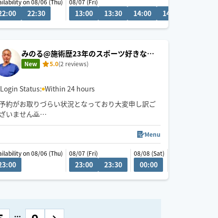
ailability on 08/06 (Thu)
08/07 (Fri)
🙏オーダーメイドのオイル整体🙏
0
22:00
01:30
22:30
02:00
02:30
13:00
03:00
13:30
03:30
14:00
14:30
15:00
みなさまの身体の疲れはストレスと姿勢疲れで出来
ています。ストレスにはオイルのリラックスを、姿
勢疲れには整体でアプローチ。どちらのお疲れもお
任せください🙆‍♀️
みのる@施術歴23年のスポーツ好きなベ
テラン先生⚾️
New
5.0
(2 reviews)
Login Status:
Within 24 hours
予約がお取りづらい状況となっており大変申し訳ご
ざいません🙇
性別問わずお客様一人一人に合わせた施術をご提供
いたしております
Menu
医療従事者のため女性の方も安心して施術をうけて
ailability on 08/06 (Thu)
08/08 (Sat)
08/07 (Fri)
08/08 (Sat)
08/10 (Mon)
08
いただけます
0
23:00
23:30
00:00
23:00
00:30
23:30
21:00
21:30
00:00
23:00
横浜周辺22:00より、都内23:00頃より賜っておりま
す
横浜より出向きますので遠方の方は要相談となりま
す
お客様対応中は返信が遅くなりますのでご了承くだ
さい