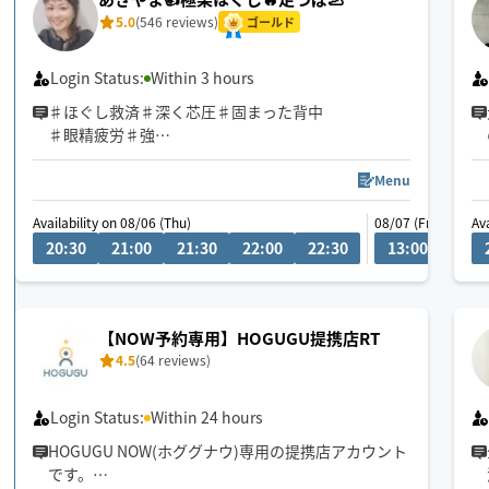
5.0
(546 reviews)
ゴールド
Login Status:
Within 3 hours
♯ほぐし救済♯深く芯圧♯固まった背中
♯眼精疲労♯強
Menu
🫲重め圧ピンポイント手技◎高評価
Availability on 08/06 (Thu)
08/07 (Fri)
Av
🔸リピートありがとうございます
20:30
21:00
21:30
22:00
22:30
13:00
13:3
☘️初見の方は早めのご予約助かります
🔹ホテル入室可能確認後の予約を
🚃電車移動・バスは場所により可
📩到着までチャットの確認を
【NOW予約専用】HOGUGU提携店RT
⭐️励みになる口コミ感謝いたします
4.5
(64 reviews)
Login Status:
Within 24 hours
HOGUGU NOW(ホググナウ)専用の提携店アカウント
です。