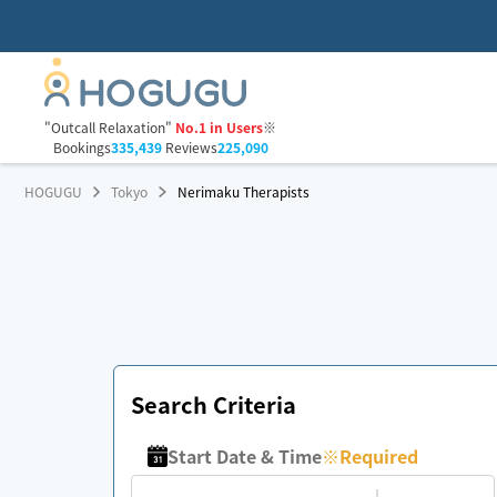
"Outcall Relaxation"
No.1 in Users
※
Bookings
335,439
Reviews
225,090
HOGUGU
Tokyo
Nerimaku Therapists
Search Criteria
Start Date & Time
※
Required