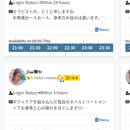
Login Status:
Within 24 hours
セラピストの、とくと申します👍
お客様お一人お一人、身体のお悩みは違います。も
ちろん好きな施術や好みの強さもそれぞれです。
そんないろんなお客様に対応し、満足していただけ
Menu
るよう、カウンセリング力や施術のバリエーション
Availability on 08/06 (Thu)
08/07 (F
Av
を磨いてきました！少しでも皆様の癒しになれれば
21:00
21:30
22:00
22:30
23:00
23:30
00:0
と思っています😌
お気軽にお問い合わせ下さい。
𝓨𝓾𝓲 🌺✨
よろしくお願いします❕️
5.0
(663 reviews)
ゴールド
Login Status:
Within 3 hours
ボディケアを組み込んだ独自のオイルトリートメン
トでお身体と心の疲れをほぐします💆‍♀️
180分以上のご延長可能🍀
エリア外は相談可♪
Menu
🌟お問合せ多い為、チャットは場所詳細・日時を記