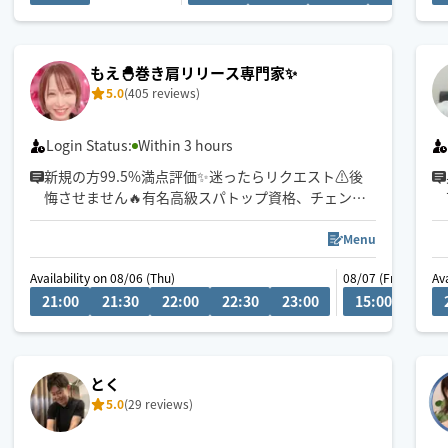
い！
⚠️23区以外のお客様は90分〜でお願いします
もえ🐣巻き肩リリース専門家✨️
5.0
(405 reviews)
Login Status:
Within 3 hours
新規の方99.5%満点評価✨迷ったらリクエスト⚠️後
悔させません🔥有名高級スパトップ資格、チェンマ
イ留学🇹🇭タイマッサージ認定講師。深層までほぐ
れる伸ばしの技術💟
Menu
Availability on 08/06 (Thu)
08/07 (Fri)
Av
⚠️前の施術の後ろ倒し、遠方からの移動のためリク
21:00
21:30
22:00
22:30
23:00
15:00
15:3
エスト時間より遅れる場合もございます。お早め希
望はチャットよりご相談ください。
とく
5.0
(29 reviews)