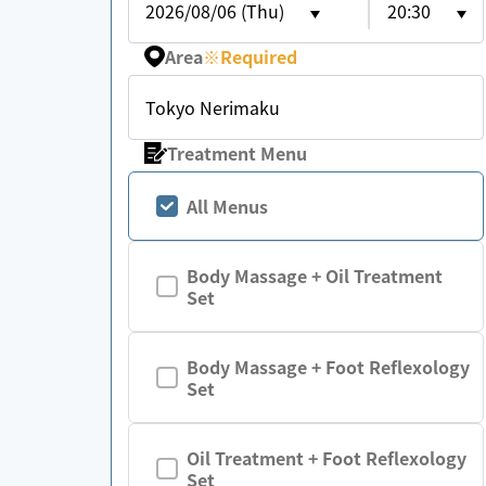
2026/08/06 (Thu)
20:30
Area
※
Required
Tokyo Nerimaku
Treatment Menu
All Menus
Body Massage + Oil Treatment
Set
Body Massage + Foot Reflexology
Set
Oil Treatment + Foot Reflexology
Set