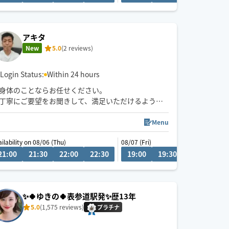
アキタ
New
5.0
(2 reviews)
Login Status:
Within 24 hours
身体のことならお任せください。
丁寧にご要望をお聞きして、満足いただけるように
Menu
ailability on 08/06 (Thu)
08/07 (Fri)
0
21:00
16:00
21:30
16:30
22:00
17:00
22:30
17:30
19:00
18:00
19:30
20:00
20
✨🍀ゆきの🍀表参道駅発✨歴13年
5.0
(1,575 reviews)
プラチナ