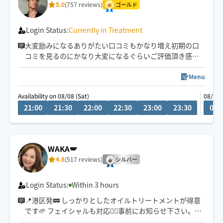
5.0
(757 reviews)
ゴールド
Login Status:
Currently in Treatment
大変励みになるありがたい口コミもかなり増え初期の口
コミを見るのにかなり大変になるぐらいご評価頂き感謝
です♪
頂いた温かい口コミは過去の物でもしっかり覚えて励み
Menu
にしております
Availability on 08/08 (Sat)
08/09 
ご予約時間より早めに到着出来る場合もございます
21:00
21:30
22:00
22:30
23:00
23:30
00:
WAKA🪽
4.8
(517 reviews)
シルバー
Login Status:
Within 3 hours
📍港区発🚃 しっかりとしたオイルトリートメントが得意
です🌱 フェイシャルも対応💆‍♀️事前にお知らせ下さい。※
施術中は返信遅くなります、ご了承ください🙇‍♀️