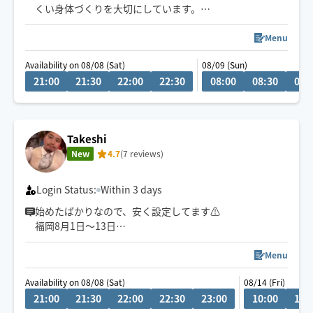
くい身体づくりを大切にしています。
タイ式をベースに「ほぐす・伸ばす・整える」を組み合
Menu
わせてお一人おひとりの状態に合わせ、身体のバランス
Availability on 08/08 (Sat)
08/09 (Sun)
を丁寧に整えていきます。
21:00
21:30
22:00
22:30
08:00
08:30
09:
首・肩・腰の慢性疲労や姿勢、眠りの浅さが気になる方
にもおすすめです✴︎
Takeshi
New
4.7
(7 reviews)
Login Status:
Within 3 days
始めたばかりなので、安く設定してます⚠︎
福岡8月1日〜13日
山口8月14日〜16日
大阪8月16日〜18日
Menu
東京８月19日〜25日
Availability on 08/08 (Sat)
08/14 (Fri)
頑張る女性へ、頭から整う休息時間を💆‍♀️✨
21:00
21:30
22:00
22:30
23:00
10:00
10:
※関東、関西、福岡をメインに全国各地を転々としてい