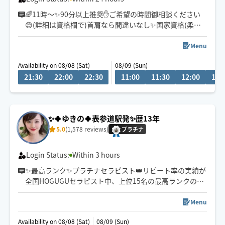
🌈11時～✨90分以上推奨✋ご希望の時間御相談ください
😊(詳細は資格欄で)首肩なら間違いなし✨国家資格(柔整)
持ちで、整骨院、ホテルでの客室リラクゼーション経験
ありで今夜の熟睡をお約束します💪
Menu
Availability on 08/08 (Sat)
08/09 (Sun)
21:30
22:00
22:30
11:00
11:30
12:00
12:
✨🍀ゆきの🍀表参道駅発✨歴13年
5.0
(1,578 reviews)
プラチナ
Login Status:
Within 3 hours
✨最高ランク✨プラチナセラピスト👑リピート率の実績が
全国HOGUGUセラピスト中、上位15名の最高ランクのセ
ラピスト
Menu
✨歴13年✨
Availability on 08/08 (Sat)
08/09 (Sun)
初めての方も安心してお任せくださいませ。心を込めて