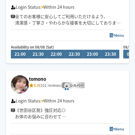
Login Status:
Within 24 hours
全てのお客様に安心してご利用いただけるよう、
清潔感・丁寧さ・やわらかな接客を大切にしております
🌙
深夜・外国人対応可◎
Menu
予約枠×の場合でも、
Availability on 08/08 (Sat)
08/09 
事前に↗︎のチャット💬いただけますと
21:00
21:30
22:00
22:30
23:00
23:30
00:
対応可能な場合がございます😊
tomono
5.0
(101 reviews)
シルバー
Login Status:
Within 24 hours
｟世田谷区発｠強圧対応◎
お体のお悩みに合わせて
もみほぐし、ストレッチ、オイル等
ご提案させていただきます！
Menu