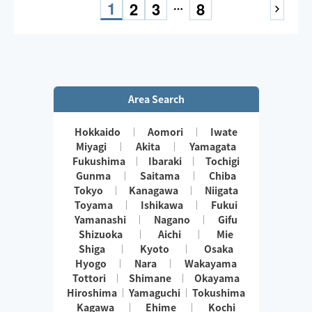
移動のためリクエスト時間より
1
2
3
8
遅れる場合もございます。
✨️エリア外、受付時間以外のご予約の相談は
チャット下さい（割と柔軟に受付中☺）
Area Search
Hokkaido
Aomori
Iwate
Miyagi
Akita
Yamagata
Fukushima
Ibaraki
Tochigi
Gunma
Saitama
Chiba
Tokyo
Kanagawa
Niigata
Toyama
Ishikawa
Fukui
Yamanashi
Nagano
Gifu
Shizuoka
Aichi
Mie
Shiga
Kyoto
Osaka
Hyogo
Nara
Wakayama
Tottori
Shimane
Okayama
Hiroshima
Yamaguchi
Tokushima
Kagawa
Ehime
Kochi