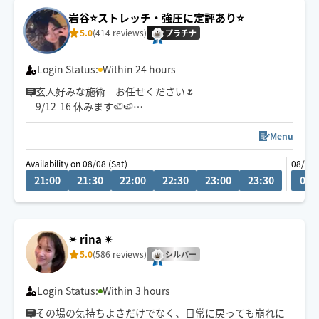
心を込めてほぐさせていただきます🐚🫧
岩谷⭐️ストレッチ・強圧に定評あり⭐️
5.0
(414 reviews)
プラチナ
Login Status:
Within 24 hours
玄人好みな施術 お任せください🌷
9/12-16 休みます🦥🍉
手で出来る手技は大体できます！
Menu
セラピスト経験16年🙋‍♀️
Availability on 08/08 (Sat)
08/09 
施術通や同業者も指名する、確かな技術と対応力が強み
21:00
21:30
22:00
22:30
23:00
23:30
00:
です。
ロングコース(5.6時間以上)も対応できます！
90分以上のコース料金一律💰
✴︎ rina ✴︎
5.0
(586 reviews)
雨天 通常よりお伺いに時間がかかります。
シルバー
冬季 現在地より移動に1時間かかる場合は要相談(施術
する手が冷たいため🖐️)
Login Status:
Within 3 hours
その場の気持ちよさだけでなく、日常に戻っても崩れに