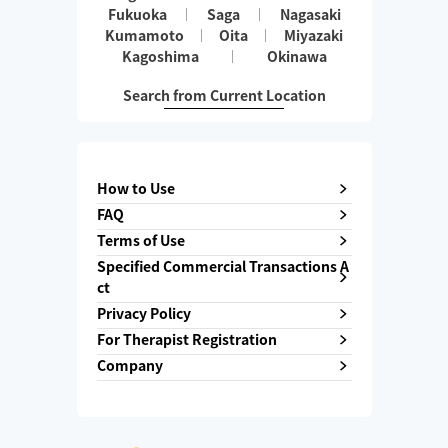
Fukuoka
Saga
Nagasaki
Kumamoto
Oita
Miyazaki
Kagoshima
Okinawa
Search from Current Location
How to Use
FAQ
Terms of Use
Specified Commercial Transactions A
ct
Privacy Policy
For Therapist Registration
Company