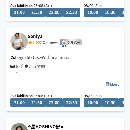
Availability on 08/08 (Sat)
08/09 (Sun)
✴︎10:00〜16:00限定(90分〜)✴︎
21:00
21:30
22:00
22:30
10:00
10:30
11:
通常価格から2000円OFF
ご予約お待ちしております😌🤲
Soniya
5.0
(318 reviews)
シルバー
Login Status:
Within 3 hours
8/8自由が丘発🚃
大きな手でしっかり圧を届けつつ、一人ひとりに合わせ
たオーダーメイド施術を行っています。中目黒・恵比
Menu
寿・渋谷・自由が丘を中心に活動。大手美容サロン広告
Availability on 08/08 (Sat)
08/09 (Sun)
出演や個人サロン運営の実績があります。安心してお任
21:00
21:30
22:00
22:30
10:00
10:30
11:
せください。
🌸セラピスト歴9年
🌸趣味 カフェ巡り、ベリーダンス、映画鑑賞
お会いできること楽しみにしてます😊
⭐️星HOSHINO野⭐️