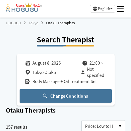
Users
No.1
※
English
HOGUGU
Tokyo
Otaku Therapists
Search Therapist
August 8, 2026
21:00
~
Not
Tokyo Otaku
specified
Body Massage + Oil Treatment Set
Change Conditions
Otaku
Therapists
157
results