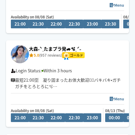
ご相談などありましたらお気軽に✉️☺️
Menu
Availability on 08/08 (Sat)
08/09 
21:00
21:30
22:00
22:30
23:00
23:30
00:
大森˗ˋˏたまプラ発🚙🫧ˎˊ˗
5.0
(957 reviews)
ゴールド
Login Status:
Within 3 hours
最短21:00🈳 凝り固まったお体大歓迎❤️‍🔥バキバキ•ガチ
ガチをとろとろに🫧
遠方60分歓迎◎車移動🚙直前予約🆗
Menu
お子様&ペット同室歓迎◡̈
Availability on 08/08 (Sat)
08/13 (Thu)
Little English OK.
21:00
21:30
22:00
22:30
23:00
00:00
00:
施術中はもちろん、施術後もほぐれたお身体で穏やかな
時間を過ごせますように。