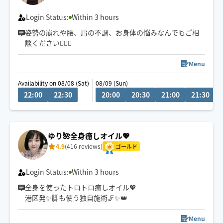
是非1度お任せ下さいませ🌠
ご予約お待ちしております♪
Login Status:
Within 3 hours
姿勢の崩れや腰、肩の不調、お身体の悩みなんでもご相
談ください🙋‍♀️✨
Menu
Availability on 08/08 (Sat)
08/09 (Sun)
22:00
22:30
20:00
20:30
21:00
21:30
ゆり🌺全身癒しオイル💖
4.9
(416 reviews)
ゴールド
Login Status:
Within 3 hours
全身を使ったトロトロ癒しオイル💖
港区発✨脚も使う独自施術🦵✨👑
Menu