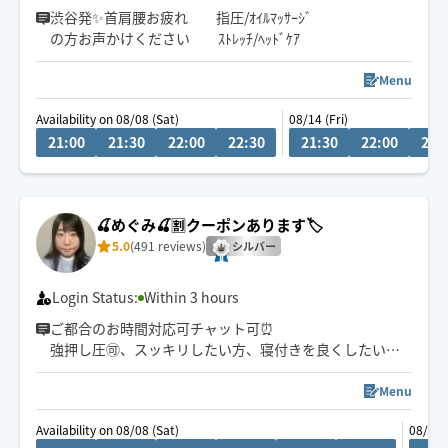
渋谷発✨首肩腰お疲れ 指圧/ｵｲﾙﾏｯｻｰｼﾞ
の方お声かけください ｽﾄﾚｯﾁ/ﾍｯﾄﾞｹｱ
Menu
Availability on 08/08 (Sat)
08/14 (Fri)
21:00
21:30
22:00
22:30
21:30
22:00
22:
🍒めぐみ🍒🈹クーポンあります🏷️
5.0
(491 reviews)
シルバー
Login Status:
Within 3 hours
ご都合のお時間対応可チャット可⏰
強押し圧🉑、スッキリしたい方、寝付きを良くしたい
方、リラックスしたい方、なんなりとお申し付け下さい
ませ❣️
Menu
指圧前のフットオイルは疲労回復に効果的でお勧めです
Availability on 08/08 (Sat)
08/09 
🫶