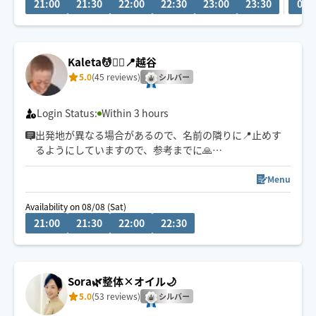
21:00
21:30
22:00
22:30
23:00
23:30
00:
ペットやお子様👌
Kaleta💆🧘‍♀️📍越谷
5.0
(45 reviews)
シルバー
Login Status:
Within 3 hours
出発地が異なる場合があるので、名前の隣りに📍止めす
るようにしていますので、参考までに🙏
場所によっては60分〜90分程度到着時間を要するため、
Menu
一度Chatにてご連絡またご確認させて頂くこともありま
Availability on 08/08 (Sat)
すので宜しくお願い致します🙏
21:00
21:30
22:00
22:30
電車移動の為、終電OKな範囲で対応致します🙏
毎週金曜夜→銀座出発🚃
Sora🌿整体×オイル🌙
5.0
(53 reviews)
シルバー