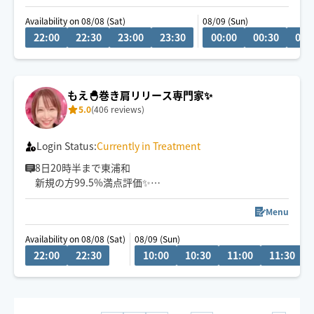
Availability on 08/08 (Sat)
08/09 (Sun)
22:00
22:30
23:00
23:30
00:00
00:30
01:
もえ🐣巻き肩リリース専門家✨️
5.0
(406 reviews)
Login Status:
Currently in Treatment
8日20時半まで東浦和
新規の方99.5%満点評価✨
迷ったらリクエスト⚠️
後悔させません🔥
Menu
有名高級スパトップ資格、
Availability on 08/08 (Sat)
08/09 (Sun)
チェンマイ留学経験🇹🇭
22:00
22:30
10:00
10:30
11:00
11:30
タイ政府認定講師資格。
深層までほぐれる伸ばしの技術💟
⚠️前の施術の後ろ倒し、遠方からの