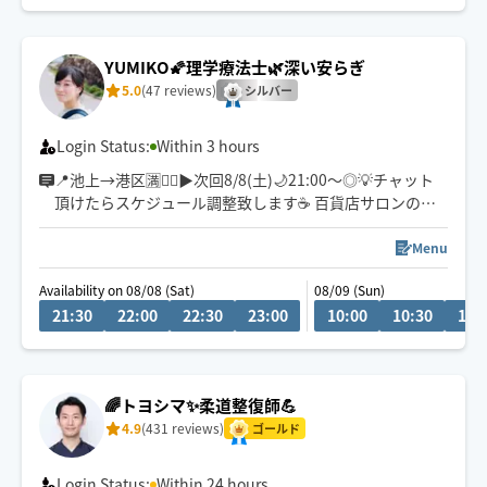
るので、見かけた際は気軽にメッセージください😊
YUMIKO🌠理学療法士🌿深い安らぎ
5.0
(47 reviews)
シルバー
Login Status:
Within 3 hours
📍池上→港区🈵🙇‍♀️▶︎次回8/8(土)🌙21:00〜◎💡チャット
頂けたらスケジュール調整致します☕️ 百貨店サロンの技
術をご自宅で🫧✨心を込めて施術致します💫✋
お疲れに合わせて、施術箇所のカスタマイズ出来ます🕊️
Menu
アロマ5種&ホホバオイルご用意しています🪷ゆっくりお
Availability on 08/08 (Sat)
08/09 (Sun)
選び下さい👌
21:30
22:00
22:30
23:00
10:00
10:30
11:
🌈トヨシマ✨柔道整復師💪
4.9
(431 reviews)
ゴールド
Login Status:
Within 24 hours