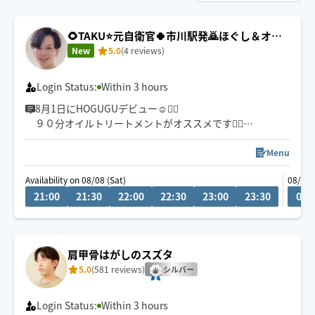
🌻TAKU⭐️元自衛官🍀市川駅発🙇ほぐし＆オイ
ルケアがオススメです✨️
New
5.0
(4 reviews)
Login Status:
Within 3 hours
8月1日にHOGUGUデビュー☺🙇‍♂️
９０分オイルトリートメントがオススメです🙇‍♂️
深部までアプローチ【安眠オイル】忙しい日常を忘れ、
今夜はぐっすり眠りましょう😪
Menu
🍀市川駅本八幡は自転車移動🚴 終電までは東京23区も
Availability on 08/08 (Sat)
08/09 
喜んでお伺い致します😊
21:00
21:30
22:00
22:30
23:00
23:30
00:
総武線沿線千葉〜三鷹
チャットでもお気軽にご相談お待ちしてます✨️
🍀保有資格
肩甲骨はがしのスズタ
5.0
(581 reviews)
シルバー
Login Status:
Within 3 hours