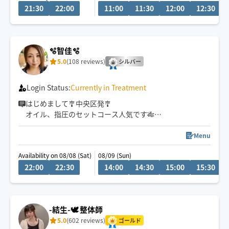
21:30
22:00
11:00
11:30
12:00
12:30
施術させていただきます。
表参道の自宅サロンの空き時間でHOGUGU出張サービス
をしておりますので一日2名様限定です✨
🫧智佳🫧
5.0
(108 reviews)
シルバー
Login Status:
Currently in Treatment
はじめまして🎐中央区発🎐
オイル、指圧のセットコース人気です🎋
お盆も稼働🥭
Menu
日々の癒し、自分へのご褒美時間に☆
Availability on 08/08 (Sat)
08/09 (Sun)
🌻絶妙な力加減で施術させて頂きます🌻
22:00
22:30
14:00
14:30
15:00
15:30
お疲れの方や気分を変えたい、癒されたい方に全力で向
き合いたいと思っており
お客様のお気持ちに寄り添いゆったりとしたとろとろに
-結生-🕊 整体師
なる極上の癒しの時間を提供させて頂きます🫧
5.0
(602 reviews)
ゴールド