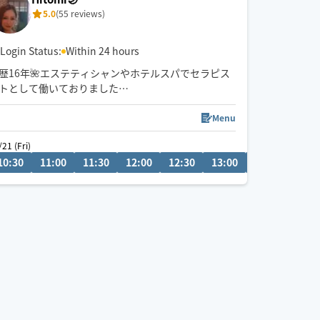
5.0
(55 reviews)
Login Status:
Within 24 hours
歴16年🌺エステティシャンやホテルスパでセラピス
トとして働いておりました
リラクゼーションから疲労回復までお任せください
🕊️
Menu
⚠︎8/1〜中旬までお休みをいただきます
/21 (Fri)
10:30
13:30
11:00
14:00
11:30
14:30
12:00
15:00
12:30
15:30
13:00
13:30
14:0
※スケジュールが✖️の場合でも事前にお問い合わせ
いただければ予約可能な場合もございます。お気軽
にメッセージ下さい🌼
※施術中によりすぐにメッセージ返信出来ない場合
がございます。