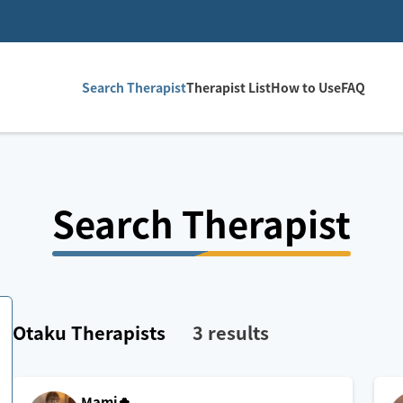
Search Therapist
Therapist List
How to Use
FAQ
Search Therapist
Otaku
Therapists
3
results
Mami🍀