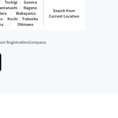
Tochigi
Gunma
amanashi
Nagano
Search from
Nara
Wakayama
Current Location
me
Kochi
Fukuoka
ma
Okinawa
ist Registration
Company
 services are excluded)