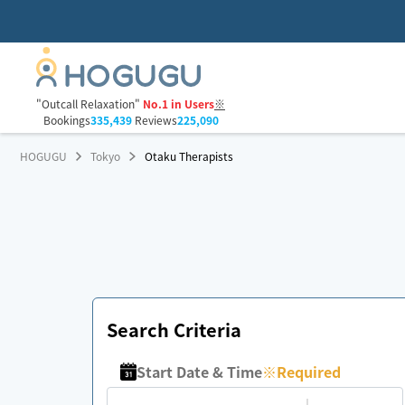
"Outcall Relaxation"
No.1 in Users
※
Bookings
335,439
Reviews
225,090
HOGUGU
Tokyo
Otaku Therapists
Search Criteria
Start Date & Time
※
Required