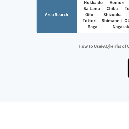
Hokkaido
Aomori
Saitama
Chiba
T
Area Search
Gifu
Shizuoka
Tottori
Shimane
O
Saga
Nagasak
How to Use
FAQ
Terms of 
※No.1 in Users
・Survey period:
Janua
・Survey conducted b
・Surveyed companie