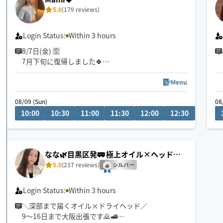
5.0
(179 reviews)
Login Status:
Within 3 hours
8/7日(金) 🈳
7月下旬に復帰しました🍀
しばらくの間、タイ式はお休みします。
Menu
セラピスト歴13年
08/09 (Sun)
08
手が温かいとよく言われます😌
10:00
10:30
11:00
11:30
12:00
12:30
13:00
しっかり圧の入った施術も ゆったり癒しの施術も可
能です。
ゆったりトークでも癒やします🍀
美容師をしていたこともあり眠りに落ちるヘッドス
なな🌿目黒区発🚃 極上オイル×ヘッドス
パも得意です。
パ
5.0
(237 reviews)
お疲れの箇所やご要望に合わせた施術が出来るよう
シルバー
努めますので、どうぞよろしくお願い致します！
Login Status:
Within 3 hours
＼深部まで届くオイル×ドライヘッド／
9〜16日まで大阪出張です🙇🚅