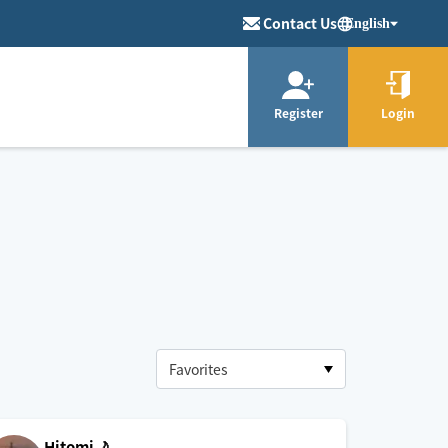
Contact Us
English
Register
Login
Hitomi🌙