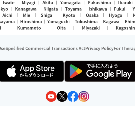
Iwate
Miyagi
Akita
Yamagata
Fukushima
Ibaraki
okyo
Kanagawa
Niigata
Toyama
Ishikawa
Fukui
Y
Aichi
Mie
Shiga
Kyoto
Osaka
Hyogo
kayama
Hiroshima
Yamaguchi
Tokushima
Kagawa
Ehi
i
Kumamoto
Oita
Miyazaki
Kagoshi
Use
Specified Commercial Transactions Act
Privacy Policy
For Therap
ry 1, 2024 - December 31, 2025
y:
Wedia Inc.
s:
8 companies providing outcall relaxation services for individuals
(store-listing type