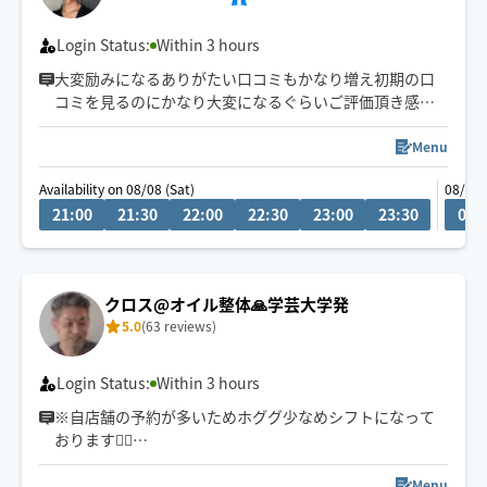
Login Status:
Within 3 hours
大変励みになるありがたい口コミもかなり増え初期の口
コミを見るのにかなり大変になるぐらいご評価頂き感謝
です♪
頂いた温かい口コミは過去の物でもしっかり覚えて励み
Menu
にしております
Availability on 08/08 (Sat)
08/09 
ご予約時間より早めに到着出来る場合もございます
21:00
21:30
22:00
22:30
23:00
23:30
00:
クロス@オイル整体🙏学芸大学発
5.0
(63 reviews)
Login Status:
Within 3 hours
※自店舗の予約が多いためホググ少なめシフトになって
おります🙇‍♀️
お問い合わせいただければ時間作れますのでお気軽にご
相談ください
Menu