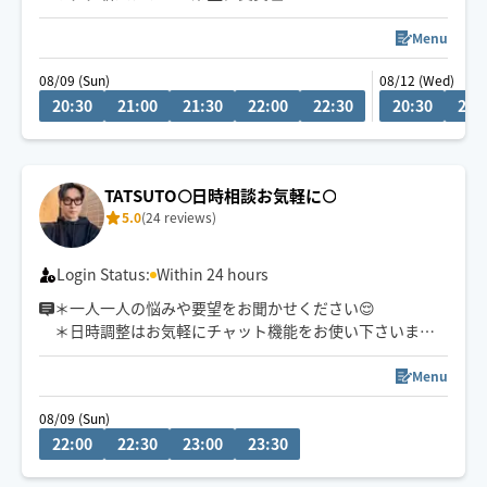
＠南関東エリア(東京・千葉・埼玉・神奈川)
Menu
✔️アロマオイル/ボディ・フットケア/ヘッドスパ
08/09 (Sun)
08/12 (Wed)
20:30
21:00
21:30
22:00
22:30
20:30
21:
【安心】多数資格持ちの僕の手で癒します👍🏻✨
日本リラクゼーション業協会認定資格
日本メンズセラピスト協会認定資格
国際ボディトリートメント技術認定協会認定資格
TATSUTO🌕日時相談お気軽に🌕
某サロン技術認定資格 など
5.0
(24 reviews)
Login Status:
Within 24 hours
＊一人一人の悩みや要望をお聞かせください😌
＊日時調整はお気軽にチャット機能をお使い下さいま
せ。
＊血流を良くすることでより効果を高める為、
Menu
セラピスト到着前にゆっくりとご入浴して頂くことをお
08/09 (Sun)
願いしております😌
22:00
22:30
23:00
23:30