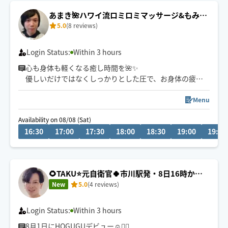
あまき🌺ハワイ流ロミロミマッサージ&もみほ
5.0
(8 reviews)
ぐし
Login Status:
Within 3 hours
心も身体も軽くなる癒し時間を🌺✨
優しいだけではなくしっかりとした圧で、お身体の疲れ
を丁寧にケア🤲
日々の疲れを癒し、明日からまた頑張れるような時間を
Menu
ご提供いたします☺️
Availability on 08/08 (Sat)
16:30
17:00
17:30
18:00
18:30
19:00
19:30
🌻TAKU⭐️元自衛官🍀市川駅発・8日16時から
営業致します🙇オイルケアがオススメです✨️
New
5.0
(4 reviews)
Login Status:
Within 3 hours
8月1日にHOGUGUデビュー☺🙇‍♂️