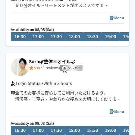
９０分オイルトリートメントがオススメです🙇‍♂️
深部までアプローチ【安眠オイル】忙しい日常を忘れ、
今夜はぐっすり眠りましょう😪
Menu
🍀市川駅本八幡は自転車移動🚴 終電までは東京23区も
Availability on 08/08 (Sat)
喜んでお伺い致します😊
16:30
17:00
17:30
18:00
18:30
19:00
19:30
総武線沿線千葉〜三鷹
チャットでもお気軽にご相談お待ちしてます✨️
🍀保有資格
Sora🌿整体×オイル🌙
5.0
(53 reviews)
シルバー
Login Status:
Within 3 hours
全てのお客様に安心してご利用いただけるよう、
清潔感・丁寧さ・やわらかな接客を大切にしております
🌙
深夜・外国人対応可◎
Menu
予約枠×の場合でも、
Availability on 08/08 (Sat)
事前に↗︎のチャット💬いただけますと
16:30
17:00
17:30
18:00
18:30
19:00
19:30
対応可能な場合がございます😊