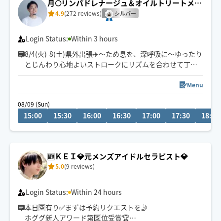
月🌕リンパドレナージュ＆オイルトリートメン
ト
4.9
(272 reviews)
シルバー
Login Status:
Within 3 hours
8/4(火)-8(土)県外出張✈️〜ため息を、深呼吸に〜ゆったり
とじんわり心地よいストロークにリズムを合わせて丁寧
にほぐします💆‍♀ストレス/不眠/ホルモンバランス・自律神
経の乱れ/不定愁訴/冷え/乾燥/浮腫み/便秘/PMS等の悩み
Menu
お任せください💪働くお忙しい方、専業主婦さん、子育
08/09 (Sun)
て中のママさん、学生さんからのご予約が増えてます✨施
15:00
15:30
16:00
16:30
17:00
17:30
18:00
術中お子さまやペットがそばにいてももちろんOKです🙆‍♀
🆕ＫＥＩ💎元メンズアイドルセラピスト💎
5.0
(9 reviews)
Login Status:
Within 24 hours
本日🈳有り✅まずは予約リクエストを🤳
ホググ新人アワード第5️⃣位受賞🏆