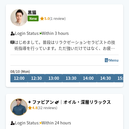
黒猫
New
5.0
(1 review)
Login Status:
Within 3 hours
はじめまして。普段はリラクゼーションセラピストの技
術指導を行っています。ただ強いだけではなく、お疲れ
の箇所を中心に、ゆっくり深く、痛気持ちいい圧で丁寧
にほぐします。お客様が安心して過ごせる時間を大切に
Menu
しています。初めての方にも「頼んで良かった」「また
08/10 (Mon)
お願いしたい」と思っていただける施術を心がけていま
12:00
12:30
13:00
13:30
14:00
14:30
15:00
す。毎日頑張るお身体を、ぜひ一度お任せください。
✦ ファビアン 🌿｜オイル・深層リラックス
4.8
(32 reviews)
Login Status:
Within 24 hours