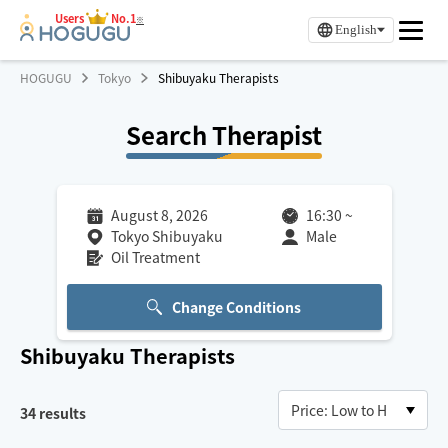
Users
No.1
※
English
HOGUGU
Tokyo
Shibuyaku Therapists
Search Therapist
August 8, 2026
16:30
~
Tokyo Shibuyaku
Male
Oil Treatment
Change Conditions
Shibuyaku
Therapists
34
results