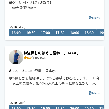
🌿【初回・リピ特典あり】
🚃表参道発🚃
『頭が静かになり、深く休めるオイルケア』
強く深層部に届かせることや、呼吸や神経のリズムを大
Menu
切にし、心と身体が自然にゆるんでいくケアを心がけて
08/10 (Mon)
います。
16:00
16:30
17:00
17:30
18:00
18:30
19:00
「頭が静かになる」「安心して任せられる」と言ってい
ただくことが多く、初めての方でも落ち着いて受けてい
ただけるように心を込めて施術いたします♪
👍強押しのほぐし屋👍 ♪TAKA♪
5.0
(7 reviews)
Login Status:
Within 3 days
✨癒しから超強押しまで✨ご要望にお答えします。 16年
以上の実績🍀、延べ6万人以上の施術経験を生かし一人一
人に合った施術をやらせて頂いてます。👏🏻
持続が良いとお褒め頂いてます。
Menu
ぜひ一度お試しください。
08/10 (Mon)
18:00
18:30
19:00
19:30
20:00
20:30
21:00