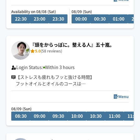
Availability on 08/08 (Sat)
08/09 (Sun)
🙏オーダーメイドのオイル整体🙏
22:30
23:00
23:30
00:00
00:30
01:00
21:
みなさまの身体の疲れはストレスと姿勢疲れで出来てい
ます。ストレスにはオイルのリラックスを、姿勢疲れに
は整体でアプローチ。どちらのお疲れもお任せください
🙆‍♀️
『頭をからっぽに。整える人』五十嵐。
5.0
(58 reviews)
Login Status:
Within 3 hours
【ストレスも疲れもフッと抜ける時間】
フットオイルとオイルのコースは
平日7:30〜13:00まで🉐
レビュー50件ありがとうございます😊
Menu
場所と時間確認後に承認致します。
08/09 (Sun)
空き枠外も伺える場合ございます。
08:30
09:00
09:30
10:00
10:30
11:00
11:30
メッセージでご連絡下さい。
早めにつける場合はご連絡いたします。
✨オイルはオーガニックホホバオイル使用🍀
✨もみほぐしも得意です