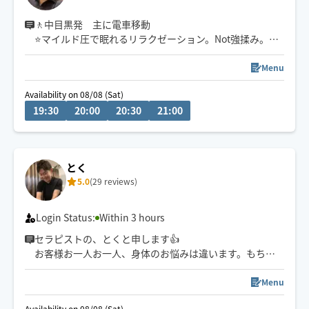
🚶中目黒発 主に電車移動
⭐️マイルド圧で眠れるリラクゼーション。Not強揉み。
理学療法士資格あり。
⭐️巻き肩軽減
Menu
⭐️痛みの予防や身体のお悩み対応。
Availability on 08/08 (Sat)
⭐️オイルリンパケアは鼠蹊リンパまで流しますので苦手な
19:30
20:00
20:30
21:00
方は事前に教えてください
※うつ伏せ苦手な方へ、60分コースはオール仰向けも可
能
※水に溶けやすい水溶性オイル使用。
とく
※施術は最大120分です
5.0
(29 reviews)
Login Status:
Within 3 hours
セラピストの、とくと申します👍
お客様お一人お一人、身体のお悩みは違います。もちろ
ん好きな施術や好みの強さもそれぞれです。
そんないろんなお客様に対応し、満足していただけるよ
Menu
う、カウンセリング力や施術のバリエーションを磨いて
Availability on 08/08 (Sat)