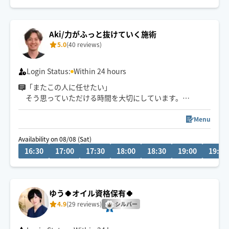
Aki/力がふっと抜けていく施術
5.0
(40 reviews)
Login Status:
Within 24 hours
「またこの人に任せたい」
そう思っていただける時間を大切にしています。
はじめまして、プロフィールをご覧いただきまして、あり
がとうございます！
Menu
“この疲れをどうにかしたい”
Availability on 08/08 (Sat)
そう思った時にふっと力を抜ける特別なひとときをお届
16:30
17:00
17:30
18:00
18:30
19:00
19:30
けします。
その日の体、心の状態、ご要望からオーダーメイドの施
術をご提供いたします。
ゆう🍀オイル資格保有🍀
お気軽にメッセージからご相談ください。
4.9
(29 reviews)
シルバー