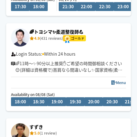
17:30
18:00
21:30
22:00
22:30
23:00
🌈トヨシマ✨柔道整復師💪
4.9
(431 reviews)
ゴールド
Login Status:
Within 24 hours
🌈11時～✨90分以上推奨✋ご希望の時間御相談ください
😊(詳細は資格欄で)首肩なら間違いなし✨国家資格(柔整)
持ちで、整骨院、ホテルでの客室リラクゼーション経験
ありで今夜の熟睡をお約束します💪
Menu
Availability on 08/08 (Sat)
18:00
18:30
19:00
19:30
20:00
20:30
21:00
すずき
5.0
(1 review)