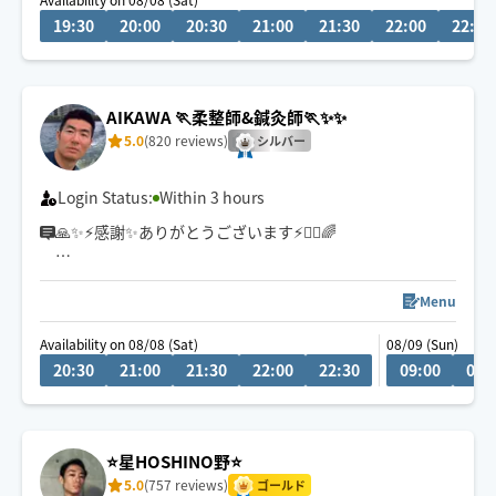
きました！少しでも皆様の癒しになれればと思っていま
19:30
20:00
20:30
21:00
21:30
22:00
22:30
す😌
お気軽にお問い合わせ下さい。
AIKAWA 🏃柔整師&鍼灸師🏃✨✨
よろしくお願いします❕️
5.0
(820 reviews)
シルバー
Login Status:
Within 3 hours
🙏✨⚡️感謝✨ありがとうございます⚡️🙇‍♂️🌈
✌️✌️８月AIKAWA祭開催中✌️✌️✌️✌️✌️😂
期間中Specialクーポン発行中✌️ぜひご利用下さい🏄‍♂️🏄‍♂️🏄‍♂️
Menu
🏄‍♂️何処かでレアクーポン発行予定🫠🫠
Availability on 08/08 (Sat)
08/09 (Sun)
20:30
21:00
21:30
22:00
22:30
09:00
09:
✨スッキリ癒し🌿
新宿区発🚃整骨院での施術歴8年🙂首肩の辛いコリ、痛み
をスッキリ✨全身の揉みほぐしもを得意としております。
⭐️星HOSHINO野⭐️
5.0
(757 reviews)
ゴールド