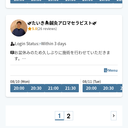
🌿たいき🏝鍼灸アロマセラピスト🌿
5.0
(26 reviews)
Login Status:
Within 3 days
お盆休みのため久しぶりに施術を行わせていただきま
す。
得意な施術は頭痛、自律神経を整える施術、寝不足解
Menu
消、眼精疲労、肩こり、腰痛、足のダルさ、痺れに対す
08/10 (Mon)
08/11 (Tue)
るものです😊😊😊💆‍♂️💆💆‍♀️
20:00
20:30
21:00
21:30
20:00
20:30
21:
鍼灸師、マッサージ師、アロマセラピスト、リラクゼー
ションセラピストの資格を取得しておりますので、お身
体の不安はご相談ください☺️
1
2