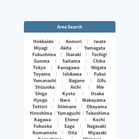
Area Search
Hokkaido
Aomori
Iwate
Miyagi
Akita
Yamagata
Fukushima
Ibaraki
Tochigi
Gunma
Saitama
Chiba
Tokyo
Kanagawa
Niigata
Toyama
Ishikawa
Fukui
Yamanashi
Nagano
Gifu
Shizuoka
Aichi
Mie
Shiga
Kyoto
Osaka
Hyogo
Nara
Wakayama
Tottori
Shimane
Okayama
Hiroshima
Yamaguchi
Tokushima
Kagawa
Ehime
Kochi
Fukuoka
Saga
Nagasaki
Kumamoto
Oita
Miyazaki