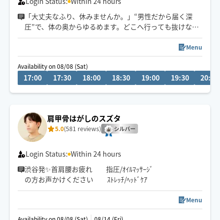
Login Status:
Within 24 hours
「大丈夫なふり、休みませんか。」“男性だから届く深
圧”で、体の奥からゆるめます。どこへ行っても抜けなか
った首肩こり・脳疲労へ。
その場だけでなく、翌日の軽さまで変わる施術です😌
Menu
Availability on 08/08 (Sat)
誰にも気を遣わず
17:00
17:30
18:00
18:30
19:00
19:30
20:00
静かに休むのも
少し話すのも自由。
“この人なら任せて大丈夫”と感じられる時間を🍀
肩甲骨はがしのスズタ
5.0
(581 reviews)
シルバー
Login Status:
Within 24 hours
渋谷発✨首肩腰お疲れ 指圧/ｵｲﾙﾏｯｻｰｼﾞ
の方お声かけください ｽﾄﾚｯﾁ/ﾍｯﾄﾞｹｱ
Menu
Availability on 08/08 (Sat)
08/14 (Fri)