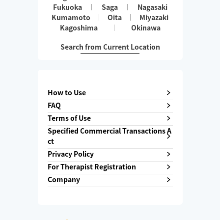
Fukuoka
Saga
Nagasaki
Kumamoto
Oita
Miyazaki
Kagoshima
Okinawa
Search from Current Location
How to Use
FAQ
Terms of Use
Specified Commercial Transactions A
ct
Privacy Policy
For Therapist Registration
Company