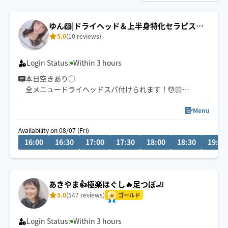
ゆん🐹‪|ドライヘッド＆上半身特化セラピスト
5.0
(10 reviews)
💆🏻‍♀️
Login Status:
Within 3 hours
本日空きあり○
全メニュードライヘッドスパ付けられます！💆🏻
頭の疲れも一気にリセット！
上半身特化ケアが得意です🔥
Menu
Availability on 08/07 (Fri)
タイ古式、ハンド、 ・フットリフレ、腰オイル、首肩オ
16:00
16:30
17:00
17:30
18:00
18:30
19:00
イルも施術可能です！👌´-
あきやま👍極楽ほぐし🔥足つぼ🦶
5.0
(547 reviews)
ゴールド
Login Status:
Within 3 hours