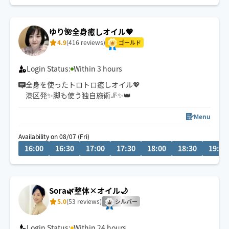
自律神経を整え、
根本から元気な身体づくりをサポートします✨
ゆり🌺全身癒しオイル💖
4.9
(416 reviews)
頭皮ケアで小顔&アンチエイジング、美容効果も💯
ゴールド
Login Status:
Within 3 hours
全身を使ったトロトロ癒しオイル💖
港区発✨脚も使う独自施術🦵✨👑
Menu
Availability on 08/07 (Fri)
16:00
16:30
17:00
17:30
18:00
18:30
19:00
Sora🌿整体×オイル🌙
5.0
(53 reviews)
シルバー
Login Status:
Within 24 hours