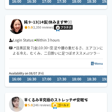
16:00
16:30
17:00
17:30
18:00
18:30
19:00
「疲れが抜けない」「身体が重い」「肩こりや腰痛がつ
らい」
純 9~13(14仮)休みます🎌🙇‍♀️
そんなお悩みを少しでも楽にできるよう、お手伝いいた
5.0
(1,350 reviews)
します✨
プラチナ
Login Status:
Within 3 hours
📍目黒区発 7(金)10:30~🈳 足や腰の重だるさ、エアコンに
よる冷え、むくみ、二日酔いに足つぼオススメ🦶ツラい
肩こり首こり深部からしっかりほぐします！眼精疲労に
はドライヘッド💆
Menu
Availability on 08/07 (Fri)
16:00
16:30
17:00
17:30
18:00
18:30
19:00
🐰くるみ🐰究極のストレッチ🌱安眠🫧
5.0
(246 reviews)
ゴールド