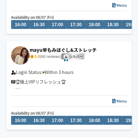
Menu
【渋谷区発】元5つ星ホテルスパセラピスト☆手大きめ、
Availability on 08/07 (Fri)
暖かいと好評🤚じんわりゆったりケア💆‍♀️💆‍♂️☀️💤
16:00
16:30
17:00
17:30
18:00
18:30
19:00
23:00以降は90分からお受けいたします。
リピーター様、いつもありがとうございます🤲🤍🌿
mayu🌸もみほぐし&ストレッチ
5.0
(60 reviews)
シルバー
Login Status:
Within 3 hours
🏆極上VIPリフレッシュ🏆
▫️睡眠の質上げたい方
▫️ガチガチ首肩・腰の方
Menu
▫️仕事のパフォーマンス上げたい方
Availability on 08/07 (Fri)
16:00
16:30
17:00
17:30
18:00
18:30
19:00