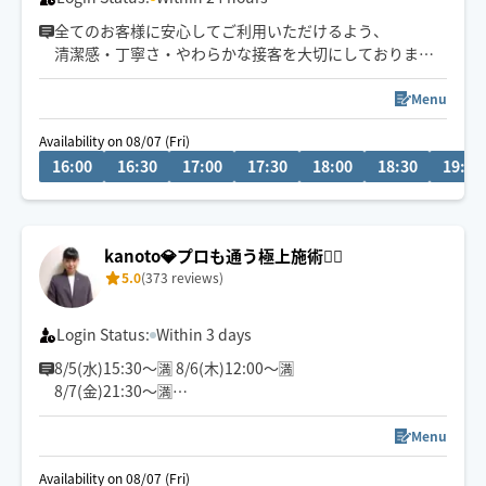
全てのお客様に安心してご利用いただけるよう、
清潔感・丁寧さ・やわらかな接客を大切にしております
🌙
深夜・外国人対応可◎
Menu
予約枠×の場合でも、
Availability on 08/07 (Fri)
事前に↗︎のチャット💬いただけますと
16:00
16:30
17:00
17:30
18:00
18:30
19:00
対応可能な場合がございます😊
kanoto💎プロも通う極上施術💆‍♀️
5.0
(373 reviews)
Login Status:
Within 3 days
8/5(水)15:30〜🈵 8/6(木)12:00〜🈵
8/7(金)21:30〜🈵
雑誌BELLEZZaにHoguguより選出いただき掲載していた
Menu
だきました📕✨
Availability on 08/07 (Fri)