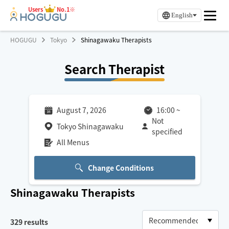
Users
No.1※
English
HOGUGU
Tokyo
Shinagawaku Therapists
Search Therapist
August 7, 2026
16:00
~
Not
Tokyo Shinagawaku
specified
All Menus
Change Conditions
Shinagawaku
Therapists
329
results