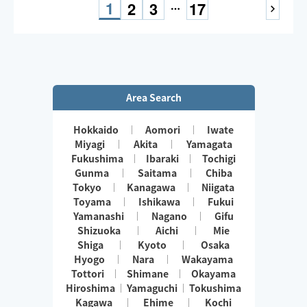
1
2
3
17
Area Search
Hokkaido
Aomori
Iwate
Miyagi
Akita
Yamagata
Fukushima
Ibaraki
Tochigi
Gunma
Saitama
Chiba
Tokyo
Kanagawa
Niigata
Toyama
Ishikawa
Fukui
Yamanashi
Nagano
Gifu
Shizuoka
Aichi
Mie
Shiga
Kyoto
Osaka
Hyogo
Nara
Wakayama
Tottori
Shimane
Okayama
Hiroshima
Yamaguchi
Tokushima
Kagawa
Ehime
Kochi