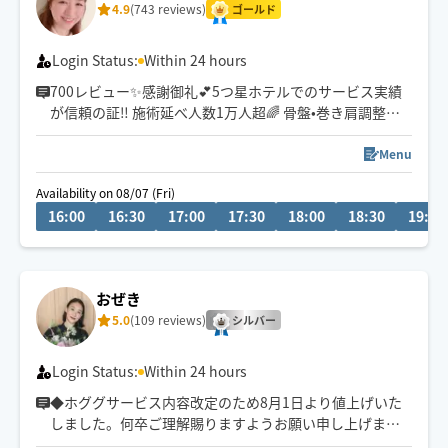
4.9
(743 reviews)
ちょっと気分転換・リラックス時間・エネルギー不足な
ゴールド
方、明日の万全な体へチャージしてください☺️
Login Status:
Within 24 hours
700レビュー✨感謝御礼💕5つ星ホテルでのサービス実績
が信頼の証‼️ 施術延べ人数1万人超🌈 骨盤•巻き肩調整な
どバランスを整えるケアが得意です✨
小顔フェイシャルもおすすめ💕(チャットで事前にお知ら
Menu
せください)
Availability on 08/07 (Fri)
HOGUGU公式YouTubeチャンネルで紹介されています♪
16:00
16:30
17:00
17:30
18:00
18:30
19:00
おぜき
5.0
(109 reviews)
シルバー
Login Status:
Within 24 hours
◆ホググサービス内容改定のため8月1日より値上げいた
しました。何卒ご理解賜りますようお願い申し上げま
す。