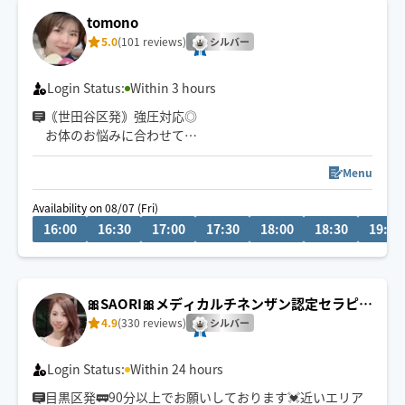
tomono
5.0
(101 reviews)
シルバー
Login Status:
Within 3 hours
｟世田谷区発｠強圧対応◎
お体のお悩みに合わせて
もみほぐし、ストレッチ、オイル等
ご提案させていただきます！
Menu
Availability on 08/07 (Fri)
✴︎10:00〜16:00限定(90分〜)✴︎
16:00
16:30
17:00
17:30
18:00
18:30
19:00
通常価格から2000円OFF
ご予約お待ちしております😌🤲
🎀SAORI🎀メディカルチネンザン認定セラピス
ト
4.9
(330 reviews)
シルバー
Login Status:
Within 24 hours
目黒区発🚃90分以上でお願いしております💓近いエリア