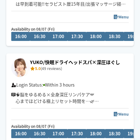
は早到着可能‼️セラピスト歴15年目/出張マッサージ経験1
0年以上/お客様、一人一人にあった施術を心がけていま
す/お疲れの場所に全力でお応えします/店舗出勤してる時
Menu
もありますのでその時はすぐにご連絡できない場合がご
Availability on 08/07 (Fri)
ざいます🙇
16:00
16:30
17:00
17:30
18:00
18:30
19:00
YUKO/快眠ドライヘッドスパ×深圧ほぐし
5.0
(49 reviews)
Login Status:
Within 3 hours
🧠脳をゆるめる×全身深圧リンパケア🪽
心までほどける極上リセット時間を…🌿
外の暑さとエアコンの温度差でだるさが出やすい夏も
Menu
ドライヘッドスパでスッキリ爽快🩵
Availability on 08/07 (Fri)
スマホやパソコン等デスクワーク疲れで
16:00
16:30
17:00
17:30
18:00
18:30
19:00
首肩ガチガチな方にも◎