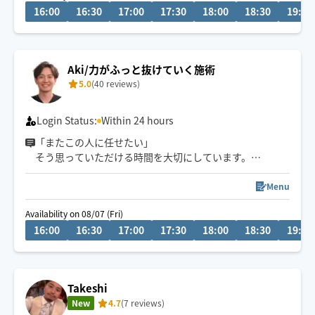
16:00
16:30
17:00
17:30
18:00
18:30
19:00
ご予約は90分〜承っております🕊️
Hogugu以外のお客様が多く、施術中でなくても返信が遅
れる場合がございます🙇‍♀️
Aki/力がふっと抜けていく施術
また当日のご予約は最短のお時間の方を優先にさせてい
5.0
(40 reviews)
ただきます。
Login Status:
Within 24 hours
「またこの人に任せたい」
そう思っていただける時間を大切にしています。
はじめまして、プロフィールをご覧いただきまして、あり
がとうございます！
Menu
“この疲れをどうにかしたい”
Availability on 08/07 (Fri)
そう思った時にふっと力を抜ける特別なひとときをお届
16:00
16:30
17:00
17:30
18:00
18:30
19:00
けします。
その日の体、心の状態、ご要望からオーダーメイドの施
術をご提供いたします。
Takeshi
お気軽にメッセージからご相談ください。
New
4.7
(7 reviews)