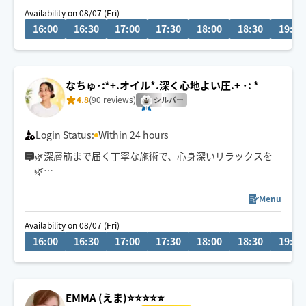
し をミックスさせ〖 流し伸ばしホグし〗最高の気持ち良
Availability on 08/07 (Fri)
さを提供🤝✨お疲れに効かせたいorゆったり癒しどちらも
16:00
16:30
17:00
17:30
18:00
18:30
19:00
ご希望通りに😌✨
なちゅ･:*+.オイル*.深く心地よい圧.+ ･: *
4.8
(90 reviews)
シルバー
Login Status:
Within 24 hours
🌿深層筋まで届く丁寧な施術で、心身深いリラックスを
🌿
その日のお体の状態に合わせた絶妙な力加減で全身の疲
れをリセットします。
Menu
Availability on 08/07 (Fri)
オイルトリートメントでの全身疲労改善、肩、腰、下半
16:00
16:30
17:00
17:30
18:00
18:30
19:00
身マッサージが得意！
次の日の体を万全にしたい方、集中的に痛みを取り除き
たい方はご指名を◎
EMMA (えま)⭐️⭐️⭐️⭐️⭐️