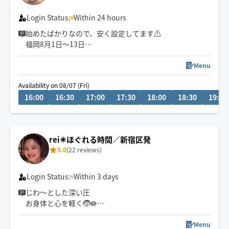
Login Status:
Within 24 hours
始めたばかりなので、安く設定してます⚠︎
福岡8月1日〜13日
山口8月14日〜16日
大阪8月16日〜18日
Menu
東京８月19日〜25日
Availability on 08/07 (Fri)
頑張る女性へ、頭から整う休息時間を💆‍♀️✨
16:00
16:30
17:00
17:30
18:00
18:30
19:00
※関東、関西、福岡をメインに全国各地を転々としてい
るので、見かけた際は気軽にメッセージください😊
rei✳︎ほぐれる時間／新宿区発
5.0
(22 reviews)
Login Status:
Within 3 days
じわ〜とした深い圧
お身体と心を軽く🧒🪷
お休みいただける施術が得意です😊
Menu