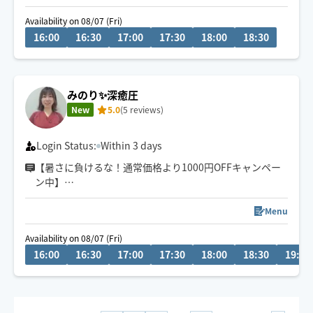
ご一緒できるお時間
Availability on 08/07 (Fri)
ひとときでも心ほぐれるお時間となりますよう
16:00
16:30
17:00
17:30
18:00
18:30
心を込めて施術させていただきます
少しでもお力になれますように🪷
みのり✨深癒圧
New
5.0
(5 reviews)
お身体の状態やご要望に応じて施術致します
お気軽にご相談ください😌
Login Status:
Within 3 days
※現在オイルメニュー停止中
【暑さに負けるな！通常価格より1000円OFFキャンペー
個別にご相談ください
ン中】
｢深く重たい圧｣から｢ゆったりリラックス｣まで、しっか
りとした圧で癒しを提供いたします\🌷/
Menu
ヘッドスパの施術も可能です。ご相談ください😊
Availability on 08/07 (Fri)
お客様より｢やっと出会えた｣と言っていただける施術を
16:00
16:30
17:00
17:30
18:00
18:30
19:00
ぜひ体感ください。
※最寄り駅よりGoogleマップにて徒歩15分以上の場所で
の施術はお断りさせていただいております。ご了承くだ
さい。