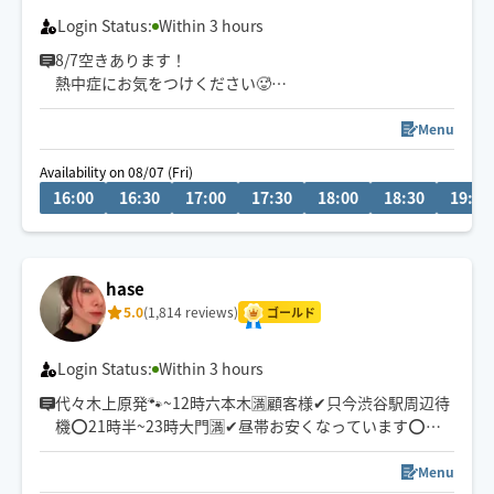
Login Status:
Within 3 hours
8/7空きあります！
熱中症にお気をつけください🥵
平日の日中のお時間はご予約が取りやすくなっておりま
す！
Menu
Availability on 08/07 (Fri)
連日🈵ありがとうございます！
16:00
16:30
17:00
17:30
18:00
18:30
19:00
ご予約枠増やしました⭐︎
思う存分癒します！
頑張った自分にご褒美はいかがでしょうか
hase
5.0
(1,814 reviews)
出身:秋田
ゴールド
お酒が好きです🍶
Login Status:
Within 3 hours
好きな動物:うさぎ🐰最近はポニーも🐴
代々木上原発🐾~12時六本木🈵顧客様✔︎只今渋谷駅周辺待
機⭕️21時半~23時大門🈵✔︎昼帯お安くなっています⭕️効
趣味:散歩、サウナ
かせるオイルマッサージ🕊️全身強圧指圧は致しかねます
🙏呼吸のし易い身体に🤲オイル×ストレッチ×もみほぐ
Menu