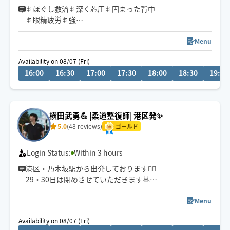
♯ほぐし救済♯深く芯圧♯固まった背中
♯眼精疲労♯強
Menu
🫲重め圧ピンポイント手技◎高評価
Availability on 08/07 (Fri)
🔸リピートありがとうございます
16:00
16:30
17:00
17:30
18:00
18:30
19:00
☘️初見の方は早めのご予約助かります
🔹ホテル入室可能確認後の予約を
🚃電車移動・バスは場所により可
📩到着までチャットの確認を
横田武勇💪 |柔道整復師| 港区発✨
⭐️励みになる口コミ感謝いたします
5.0
(48 reviews)
ゴールド
Login Status:
Within 3 hours
港区・乃木坂駅から出発しております🚶‍♂️
29・30日は閉めさせていただきます🙇
梅雨明けをしたはずですが、まだまだ天候が崩れやすい
Menu
ですね💦
Availability on 08/07 (Fri)
そんな時は是非！出張整体をご利用ください✨