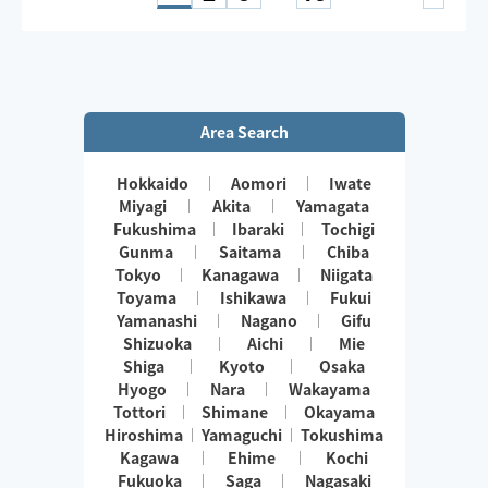
電車・バスのため、時間に余裕を持ってご予約下さい🙏
県外出張のため時々お休み頂きます
Area Search
Hokkaido
Aomori
Iwate
Miyagi
Akita
Yamagata
Fukushima
Ibaraki
Tochigi
Gunma
Saitama
Chiba
Tokyo
Kanagawa
Niigata
Toyama
Ishikawa
Fukui
Yamanashi
Nagano
Gifu
Shizuoka
Aichi
Mie
Shiga
Kyoto
Osaka
Hyogo
Nara
Wakayama
Tottori
Shimane
Okayama
Hiroshima
Yamaguchi
Tokushima
Kagawa
Ehime
Kochi
Fukuoka
Saga
Nagasaki