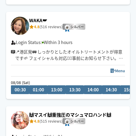
WAKA🪽
4.8
(516 reviews)
シルバー
Login Status:
Within 3 hours
📍港区発🚃 しっかりとしたオイルトリートメントが得意
です🌱 フェイシャルも対応💆‍♀️事前にお知らせ下さい。※
施術中は返信遅くなります、ご了承ください🙇‍♀️
ご相談などありましたらお気軽に✉️☺️
Menu
08/08 (Sat)
00:30
01:00
13:00
13:30
14:00
14:30
15:00
🙌マスイ🙌重強圧のマシュマロハンド🙌
4.8
(515 reviews)
シルバー