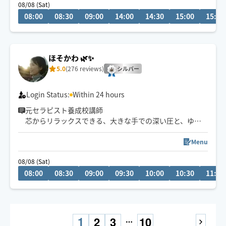
08/08 (Sat)
08:00
08:30
09:00
14:00
14:30
15:00
15:30
⚠️他セラピスト様と同室施術は対応不可となります🙏
ほそかわ 🌿✨
5.0
(276 reviews)
シルバー
Login Status:
Within 24 hours
元セラピスト養成校講師
芯からリラックスできる、大きな手での深い圧と、ゆっ
たりしたリズム🪷
Menu
🌟こんな方に
08/08 (Sat)
身体だけでなく心もリラックスしたい
08:00
08:30
09:00
09:30
10:00
10:30
11:00
なかなか抜けない疲れがある
ストレスを感じている
よく眠りたい
呼吸が浅い
1
2
3
10