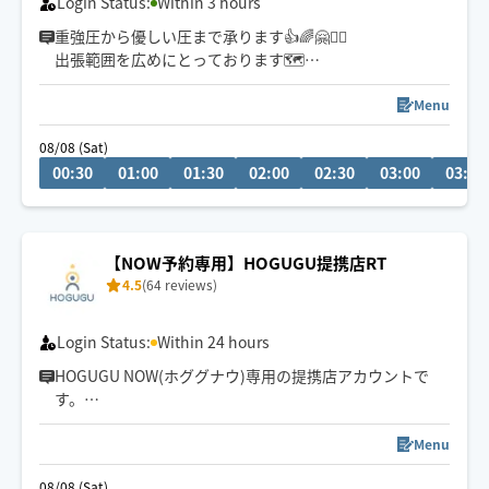
Login Status:
Within 3 hours
重強圧から優しい圧まで承ります👍🌈🤗🧚‍♀️
出張範囲を広めにとっております🗺️
現在地によって到着時刻が変わります。
自己PR欄をご覧くださいませ💁‍♀️
Menu
08/08 (Sat)
00:30
01:00
01:30
02:00
02:30
03:00
03:30
【NOW予約専用】HOGUGU提携店RT
4.5
(64 reviews)
Login Status:
Within 24 hours
HOGUGU NOW(ホググナウ)専用の提携店アカウントで
す。
20代〜50代の日本人女性セラピストがお伺いいたしま
す。
Menu
08/08 (Sat)