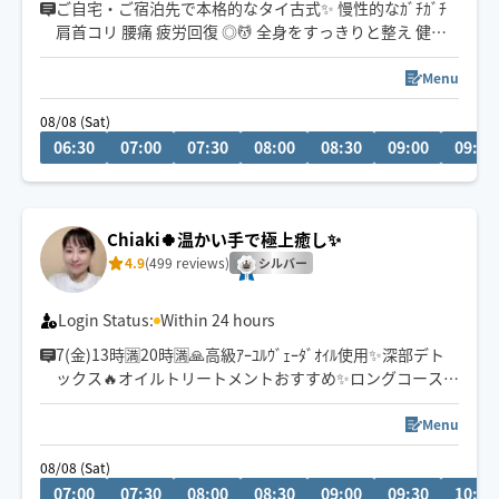
ご自宅・ご宿泊先で本格的なタイ古式✨ 慢性的なｶﾞﾁｶﾞﾁ
肩首コリ 腰痛 疲労回復 ◎💆 全身をすっきりと整え 健や
かなお身体を目指します。
Menu
🔸対応エリアは予約状況、時間帯により変動します。
08/08 (Sat)
06:30
07:00
07:30
08:00
08:30
09:00
09:30
Chiaki🍀温かい手で極上癒し✨
4.9
(499 reviews)
シルバー
Login Status:
Within 24 hours
7(金)13時🈵20時🈵🙏高級ｱｰﾕﾙｳﾞｪｰﾀﾞｵｲﾙ使用✨深部デト
ックス🔥オイルトリートメントおすすめ✨ロングコースが
お🉐自律神経を整えて快眠へ😴🌈全コースドライヘッド
スパ付き✨
Menu
23時半まで対応可能の場所もありますので、事前に相談
08/08 (Sat)
くださいませ。
07:00
07:30
08:00
08:30
09:00
09:30
10:00
🤱👶も🐕🐈も🙆‍♀️お2人以上でのご予約も大歓迎