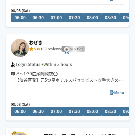
区以外は90分以上でご案内しております🙇‍♀️電車移動にな
08/08 (Sat)
りますので、片道1時間以上かかる場合、少し余裕を持っ
06:00
06:30
07:00
07:30
08:00
08:30
09:00
てご予約いただけますと幸いです。
お会いできることを楽しみにしております。
おぜき
5.0
(109 reviews)
シルバー
Login Status:
Within 3 hours
📍～1:30広尾🈵️深夜⭕
【渋谷区発】元5つ星ホテルスパセラピスト☆手大きめ、
暖かいと好評🤚じんわりゆったりケア💆‍♀️💆‍♂️☀️💤
Menu
23:00以降は90分からお受けいたします。
08/08 (Sat)
06:00
06:30
07:00
07:30
08:00
08:30
09:00
リピーター様、いつもありがとうございます🤲🤍🌿
◆ホググサービス内容改定のため8月1日より値上げいた
しました。何卒ご理解賜りますようお願い申し上げま