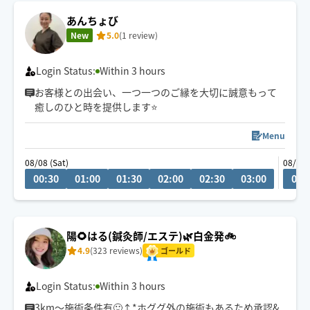
あんちょび
New
5.0
(1 review)
Login Status:
Within 3 hours
お客様との出会い、一つ一つのご縁を大切に誠意もって
癒しのひと時を提供します⭐️
Menu
08/08 (Sat)
08/09 
00:30
01:00
01:30
02:00
02:30
03:00
00:
陽🌻はる(鍼灸師/エステ)🌿白金発🚲
4.9
(323 reviews)
ゴールド
Login Status:
Within 3 hours
3km〜施術条件有🙂‍↕️*ホググ外の施術もあるため承認&