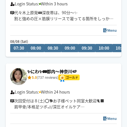
Login Status:
Within 3 hours
代々木上原発🚃深夜帯は、90分〜✨
割と強めの圧×筋膜リリースで凝ってる箇所をしっかり
ほぐすのが得意💓
Menu
リラク×整体ご希望のお客様にリピ頂いています☺️✨
08/08 (Sat)
07:30
08:00
08:30
09:00
09:30
10:00
10:30
もみほぐし→筋膜リリース含
タイ式→ゆったり目の施術がお好みな方
オイル+もみほぐし→筋膜リリース含
✨にわ✨🚃都内〜神奈川🍉
レビューにご協力頂けたら嬉しいです☺️
5.0
(737 reviews)
猫ちゃん長毛の子はアレルギー🤧にてお断り🙇‍♀️おタバコ
ゴールド
を吸われる方も🙇‍♀️🙇
Login Status:
Within 24 hours
次回受付は８(土)⭕️🐕お子様ペット同室大歓迎🐈‍⬛
肩甲骨/本格足ツボ🦶/深圧オイルケア
在宅ワーク、子育て中ママさん等ご依頼多数✨
日中遠方様も歓迎です👜☀️
Menu
明日からまた頑張ろう🍀と思えるよう心を込めて🌸