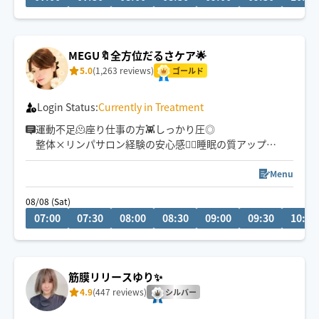
スケジュール変動しますので右上の♡クリックでお気に
入り登録お願いします
MEGU🔖全方位だるさケア🌟
5.0
(1,263 reviews)
ゴールド
Login Status:
Currently in Treatment
運動不足🫠座り仕事の方👾しっかり圧◎
整体×リンパサロン経験の安心感💆‍♀️睡眠の質アップ😴
深い圧で身体がゆるむ新感覚︎︎☁
芯を捉えほぐすので効いてる感あり☺️
Menu
スッキリ感が欲しい方もぜひ✨
08/08 (Sat)
07:00
07:30
08:00
08:30
09:00
09:30
10:00
生涯セラピスト宣言📢
満足度💯💮の施術はFirst-Class✈︎
頭痛|肩コリ|腰痛|脚むくみ
筋膜リリースゆり✨
全身だるさ|心のしょんぼり
4.9
(447 reviews)
頼りにして下さい☺️
シルバー
※御新規様は仮予約からになります