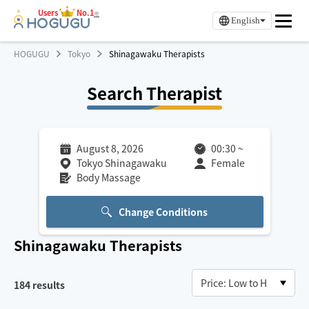
Users
No.1
※
English
HOGUGU
Tokyo
Shinagawaku Therapists
Search Therapist
August 8, 2026
00:30
~
Tokyo Shinagawaku
Female
Body Massage
Change Conditions
Shinagawaku
Therapists
184
results