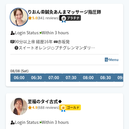
りおん🦋鍼灸あんまマッサージ指圧師
5.0
(841 reviews)
プラチナ
Login Status:
Within 3 hours
90分以上🉐 経歴16年 🚃赤坂発
❶スイートオレンジ🍊プチグレンマンダリン
❷リトセア🍋スペアミント
❸クラリセージ🌿ローズゼラニウム
Menu
❹ラベンダー🪻
08/08 (Sat)
❺イランイラン💠サイプレス🌲マジョラム
06:00
06:30
07:00
07:30
08:00
08:30
09:00
❻無香
高品質エッセンシャルオイルお選び頂けます
ベースオイルは100％天然ホホバ&カスター
至福のタイ古式🍀
4.9
(688 reviews)
ゴールド
Login Status:
Within 3 hours