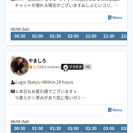
チャットが遅れる場合がございます🙇しぶといコリ、身
体の痛みが出てる方もお任せください🙌プロにも好評な
手技とその方の一番ほぐれやすい圧で翌日もスッキリの
Menu
施術をいたします！✨
08/08 (Sat)
※移動が3㎞~90分,6㎞~120分からの施術で承らせて頂き
00:30
01:00
01:30
02:00
21:00
21:30
22:00
ます🙏
やましろ
5.0
(983 reviews)
プラチナ
2位
Login Status:
Within 24 hours
☺︎本日もお疲れ様でございます☺︎
🫧柔らかく厚みがあり肌に吸い付く
ようなもっちりハンド🫲🫱が持ち味です🫧
※深夜帯は価格変動あり💰
Menu
08/08 (Sat)
00:30
01:00
01:30
02:00
02:30
03:00
03:30