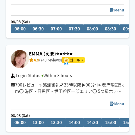
Menu
08/08 (Sat)
06:00
06:30
07:00
07:30
08:00
08:30
09:00
EMMA (えま)⭐️⭐️⭐️⭐️⭐️
4.9
(743 reviews)
ゴールド
Login Status:
Within 3 hours
700レビュー✨感謝御礼💕23時以降▶︎90分~🆗 都庁周辺5k
m⭕️ 港区・目黒区・世田谷区一部エリア⭕️ 5つ星ホテル
でのサービス実績が信頼の証‼️ 施術延べ人数1万人超🌈 骨
盤•巻き肩調整などバランスを整えるケアが得意です✨
Menu
小顔フェイシャルもおすすめ💕(チャットで事前にお知ら
08/08 (Sat)
せください)
06:00
13:00
13:30
14:00
14:30
15:00
15:30
HOGUGU公式YouTubeチャンネルで紹介されています♪