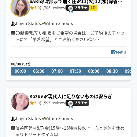
SAKI🌿深部まで届く圧🌿11(火)12(水)帰省の
す。
ため休🙆‍♀️
5.0
(1,705 reviews)
プラチナ
1位
Login Status:
Within 3 hours
⭕️新橋発/早い到着をご希望の場合は、ご予約後のチャッ
トにて「早着希望」とご連絡ください😊✨
毎日を快適に🌿🌿🌿
Menu
08/08 (Sat)
肩・首・腰のお疲れや全身の疲労感、デスクワークによ
06:00
06:30
07:00
07:30
08:00
08:30
09:00
る眼精疲労、運動前後のコンディショニングなど、お身
体の状態に合わせて施術いたします🌟
Kozue🌿現代人に足りないものは安らぎ
5.0
(1,595 reviews)
プラチナ
Login Status:
Within 3 hours
渋谷区発🌞8/7(金)15時〜16時🈵桜水上 心と身体を休め
るリトリートタイム😌