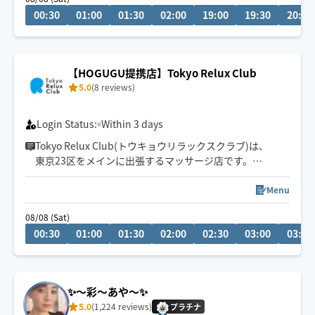
00:30
01:00
01:30
02:00
19:00
19:30
20:00
【HOGUGU提携店】Tokyo Relux Club
5.0
(8 reviews)
Login Status:
Within 3 days
Tokyo Relux Club(トウキョウリラックスクラブ)は、
東京23区をメインに出張するマッサージ店です。
セラピストは大手高級スパや大手エステサロンなどで10
年以上、
Menu
5000時間以上の施術経験を持つセラピストのみが在籍し
08/08 (Sat)
ております。
00:30
01:00
01:30
02:00
02:30
03:00
03:30
ペア施術もリクエスト可能です。ご希望の場合は事前チ
ャットにてご相談ください。
⚠️60分のコースは新宿区・千代田区に限らせていただき
ます。
✨〜彩〜あや〜✨
5.0
(1,224 reviews)
プラチナ