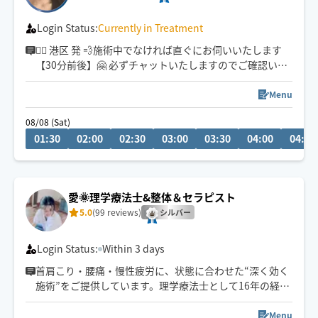
Login Status:
Currently in Treatment
♡⃛ 港区 発 💨施術中でなければ直ぐにお伺いいたします
【30分前後】🤗 必ずチャットいたしますのでご確認いた
だけますと幸いです(˶‾᷄ ⁻̫ ‾᷅˵)♡ｳﾚｼｲ
Menu
08/08 (Sat)
01:30
02:00
02:30
03:00
03:30
04:00
04:30
愛🌞理学療法士&整体＆セラピスト
5.0
(99 reviews)
シルバー
Login Status:
Within 3 days
首肩こり・腰痛・慢性疲労に、状態に合わせた“深く効く
施術”をご提供しています。理学療法士として16年の経験
と多様な手技でしっかり整えます。しっかり変化を感じ
たい方には90分以上が人気です🌿港・品川・渋谷・目黒
Menu