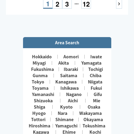
1
2
3
12
Area Search
Hokkaido
Aomori
Iwate
Miyagi
Akita
Yamagata
Fukushima
Ibaraki
Tochigi
Gunma
Saitama
Chiba
Tokyo
Kanagawa
Niigata
Toyama
Ishikawa
Fukui
Yamanashi
Nagano
Gifu
Shizuoka
Aichi
Mie
Shiga
Kyoto
Osaka
Hyogo
Nara
Wakayama
Tottori
Shimane
Okayama
Hiroshima
Yamaguchi
Tokushima
Kagawa
Ehime
Kochi