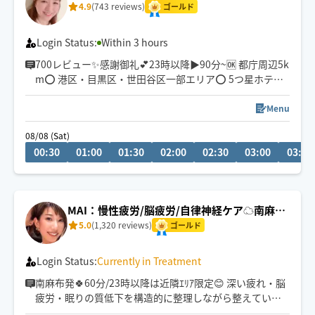
4.9
(743 reviews)
ゴールド
Login Status:
Within 3 hours
700レビュー✨感謝御礼💕23時以降▶︎90分~🆗 都庁周辺5k
m⭕️ 港区・目黒区・世田谷区一部エリア⭕️ 5つ星ホテル
でのサービス実績が信頼の証‼️ 施術延べ人数1万人超🌈 骨
盤•巻き肩調整などバランスを整えるケアが得意です✨
Menu
小顔フェイシャルもおすすめ💕(チャットで事前にお知ら
08/08 (Sat)
せください)
00:30
01:00
01:30
02:00
02:30
03:00
03:30
HOGUGU公式YouTubeチャンネルで紹介されています♪
MAI：慢性疲労/脳疲労/自律神経ケア☁️南麻布
発
5.0
(1,320 reviews)
ゴールド
Login Status:
Currently in Treatment
南麻布発🍀60分/23時以降は近隣ｴﾘｱ限定😊 深い疲れ・脳
疲労・眠りの質低下を構造的に整理しながら整えていく
施術してます💆