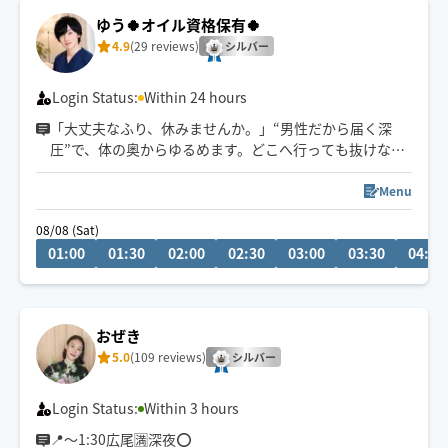
ます。
ゆう🍀オイル資格保有🍀
4.9
(29 reviews)
シルバー
Login Status:
Within 24 hours
「大丈夫なふり、休みませんか。」“男性だから届く深
圧”で、体の奥からゆるめます。どこへ行っても抜けなか
った首肩こり・脳疲労へ。
その場だけでなく、翌日の軽さまで変わる施術です😌
Menu
08/08 (Sat)
誰にも気を遣わず
01:00
01:30
02:00
02:30
03:00
03:30
04:00
静かに休むのも
少し話すのも自由。
“この人なら任せて大丈夫”と感じられる時間を🍀
おぜき
5.0
(109 reviews)
シルバー
Login Status:
Within 3 hours
📍～1:30広尾🈵️深夜⭕