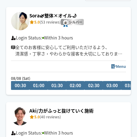
Sora🌿整体×オイル🌙
5.0
(53 reviews)
シルバー
Login Status:
Within 3 hours
全てのお客様に安心してご利用いただけるよう、
清潔感・丁寧さ・やわらかな接客を大切にしております
🌙
深夜・外国人対応可◎
Menu
予約枠×の場合でも、
08/08 (Sat)
事前に↗︎のチャット💬いただけますと
00:30
01:00
01:30
02:00
02:30
03:00
03:30
対応可能な場合がございます😊
Aki/力がふっと抜けていく施術
5.0
(40 reviews)
Login Status:
Within 3 hours