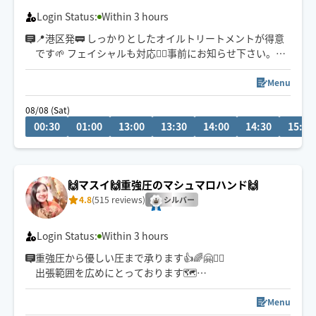
Login Status:
Within 3 hours
📍港区発🚃 しっかりとしたオイルトリートメントが得意
です🌱 フェイシャルも対応💆‍♀️事前にお知らせ下さい。※
施術中は返信遅くなります、ご了承ください🙇‍♀️
ご相談などありましたらお気軽に✉️☺️
Menu
08/08 (Sat)
00:30
01:00
13:00
13:30
14:00
14:30
15:00
🙌マスイ🙌重強圧のマシュマロハンド🙌
4.8
(515 reviews)
シルバー
Login Status:
Within 3 hours
重強圧から優しい圧まで承ります👍🌈🤗🧚‍♀️
出張範囲を広めにとっております🗺️
現在地によって到着時刻が変わります。
自己PR欄をご覧くださいませ💁‍♀️
Menu