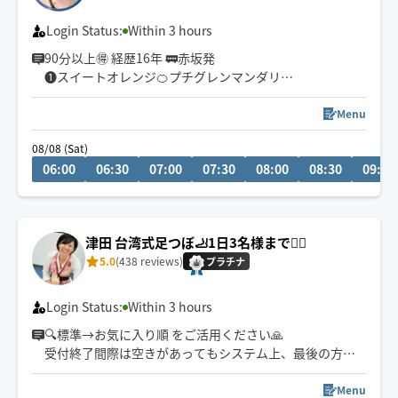
Login Status:
Within 3 hours
90分以上🉐 経歴16年 🚃赤坂発
❶スイートオレンジ🍊プチグレンマンダリン
❷リトセア🍋スペアミント
❸クラリセージ🌿ローズゼラニウム
Menu
❹ラベンダー🪻
08/08 (Sat)
❺イランイラン💠サイプレス🌲マジョラム
06:00
06:30
07:00
07:30
08:00
08:30
09:00
❻無香
高品質エッセンシャルオイルお選び頂けます
ベースオイルは100％天然ホホバ&カスター
津田 台湾式足つぼ🦶1日3名様まで🙇‍♀️
5.0
(438 reviews)
プラチナ
Login Status:
Within 3 hours
🔍標準→お気に入り順 をご活用ください🙏
受付終了間際は空きがあってもシステム上、最後の方に
表示されてしまいます😂
✨足裏No.1🦶✨ リピート率90%以上✨
Menu