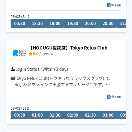
これまで多くの方の体の声と向き合い、深部からの回復
Menu
をサポートしてきました🤝
08/08 (Sat)
丁寧且つ的確な圧で確実に整う時間をご提供します🙂‍↕️
00:30
18:30
19:00
19:30
20:00
20:30
21:00
⬛︎予約受付時間※平日1組・土日祝 2組限定❗️
平日18時半〜22時半/金曜のみ0時
土 14時〜0時
【HOGUGU提携店】Tokyo Relux Club
日祝14時〜22時半
5.0
(8 reviews)
Login Status:
Within 3 days
Tokyo Relux Club(トウキョウリラックスクラブ)は、
東京23区をメインに出張するマッサージ店です。
セラピストは大手高級スパや大手エステサロンなどで10
年以上、
Menu
5000時間以上の施術経験を持つセラピストのみが在籍し
08/08 (Sat)
ております。
00:30
01:00
01:30
02:00
02:30
03:00
03:30
ペア施術もリクエスト可能です。ご希望の場合は事前チ
ャットにてご相談ください。
⚠️60分のコースは新宿区・千代田区に限らせていただき