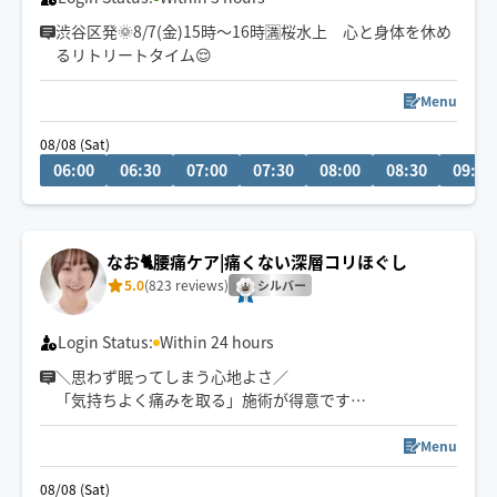
渋谷区発🌞8/7(金)15時〜16時🈵桜水上 心と身体を休め
るリトリートタイム😌
Menu
08/08 (Sat)
06:00
06:30
07:00
07:30
08:00
08:30
09:00
なお🐈腰痛ケア|痛くない深層コリほぐし
5.0
(823 reviews)
シルバー
Login Status:
Within 24 hours
＼思わず眠ってしまう心地よさ／
「気持ちよく痛みを取る」施術が得意です◎
しつこい腰痛、おしりの痛み
Menu
取れない肩こりetc…
08/08 (Sat)
日常のお疲れリセットします！