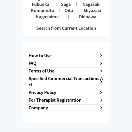
Fukuoka
Saga
Nagasaki
Kumamoto
Oita
Miyazaki
Kagoshima
Okinawa
Search from Current Location
How to Use
FAQ
Terms of Use
Specified Commercial Transactions A
ct
Privacy Policy
For Therapist Registration
Company