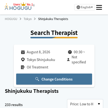
Users
No.1
※
English
HOGUGU
Tokyo
Shinjukuku Therapists
Search Therapist
August 8, 2026
00:30
~
Not
Tokyo Shinjukuku
specified
Oil Treatment
Change Conditions
Shinjukuku
Therapists
233
results