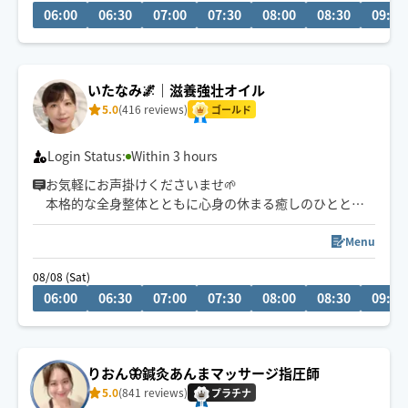
06:00
06:30
07:00
07:30
08:00
08:30
09:00
初めての方でも
安心していただけるよう
心を込めて施術いたします- ̗̀( ˶'ᵕ'˶) ̖́-
いたなみ🌌｜滋養強壮オイル
5.0
(416 reviews)
⏬詳細は自己PR欄にて
ゴールド
Login Status:
Within 3 hours
お気軽にお声掛けくださいませ🌱
本格的な全身整体とともに心身の休まる癒しのひととき
をお届け致します❤️‍🩹🌿
Menu
08/08 (Sat)
06:00
06:30
07:00
07:30
08:00
08:30
09:00
りおん🦋鍼灸あんまマッサージ指圧師
5.0
(841 reviews)
プラチナ