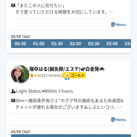
「またこの人に任せたい」
そう思っていただける時間を大切にしています。
はじめまして、プロフィールをご覧いただきまして、あり
がとうございます！
Menu
“この疲れをどうにかしたい”
08/08 (Sat)
そう思った時にふっと力を抜ける特別なひとときをお届
00:30
01:00
01:30
02:00
02:30
03:00
03:30
けします。
その日の体、心の状態、ご要望からオーダーメイドの施
術をご提供いたします。
陽🌻はる(鍼灸師/エステ)🌿白金発🚲
お気軽にメッセージからご相談ください。
4.9
(323 reviews)
ゴールド
Login Status:
Within 3 hours
3km〜施術条件有🙂‍↕️*ホググ外の施術もあるため承認&
チャットが遅れる場合がございます🙇しぶといコリ、身
体の痛みが出てる方もお任せください🙌プロにも好評な
手技とその方の一番ほぐれやすい圧で翌日もスッキリの
Menu
施術をいたします！✨
08/08 (Sat)
※移動が3㎞~90分,6㎞~120分からの施術で承らせて頂き