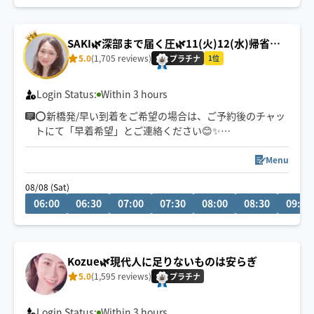
SAKI🌿深部まで届く圧🌿11(火)12(水)帰省の
ため休🙆‍♀️
5.0
(1,705 reviews)
プラチナ
1位
Login Status:
Within 3 hours
⭕️新橋発/早い到着をご希望の場合は、ご予約後のチャッ
トにて「早着希望」とご連絡ください😊✨
毎日を快適に🌿🌿🌿
Menu
08/08 (Sat)
肩・首・腰のお疲れや全身の疲労感、デスクワークによ
06:00
06:30
07:00
07:30
08:00
08:30
09:00
る眼精疲労、運動前後のコンディショニングなど、お身
体の状態に合わせて施術いたします🌟
Kozue🌿現代人に足りないものは安らぎ
5.0
(1,595 reviews)
プラチナ
Login Status:
Within 3 hours