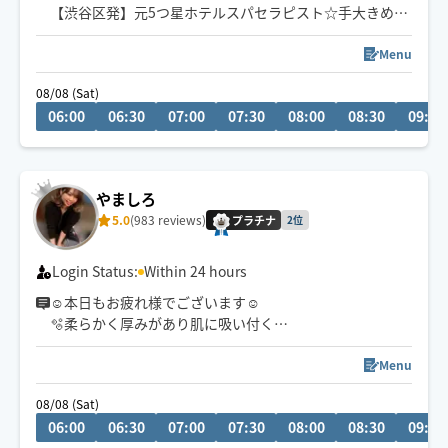
【渋谷区発】元5つ星ホテルスパセラピスト☆手大きめ、
暖かいと好評🤚じんわりゆったりケア💆‍♀️💆‍♂️☀️💤
Menu
23:00以降は90分からお受けいたします。
08/08 (Sat)
06:00
06:30
07:00
07:30
08:00
08:30
09:00
リピーター様、いつもありがとうございます🤲🤍🌿
◆ホググサービス内容改定のため8月1日より値上げいた
しました。何卒ご理解賜りますようお願い申し上げま
やましろ
す。
5.0
(983 reviews)
プラチナ
2位
Login Status:
Within 24 hours
☺︎本日もお疲れ様でございます☺︎
🫧柔らかく厚みがあり肌に吸い付く
ようなもっちりハンド🫲🫱が持ち味です🫧
※深夜帯は価格変動あり💰
Menu
08/08 (Sat)
06:00
06:30
07:00
07:30
08:00
08:30
09:00