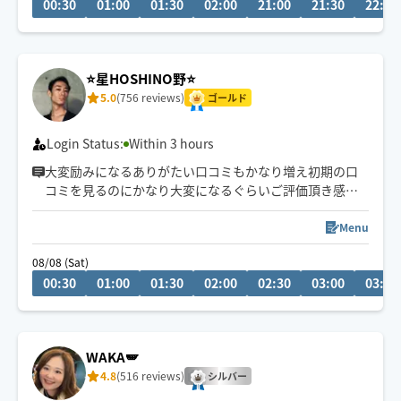
00:30
01:00
01:30
02:00
21:00
21:30
22:00
ます🙏
⭐️星HOSHINO野⭐️
5.0
(756 reviews)
ゴールド
Login Status:
Within 3 hours
大変励みになるありがたい口コミもかなり増え初期の口
コミを見るのにかなり大変になるぐらいご評価頂き感謝
です♪
頂いた温かい口コミは過去の物でもしっかり覚えて励み
Menu
にしております
08/08 (Sat)
ご予約時間より早めに到着出来る場合もございます
00:30
01:00
01:30
02:00
02:30
03:00
03:30
WAKA🪽
4.8
(516 reviews)
シルバー