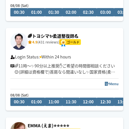
08/08 (Sat)
00:30
01:00
01:30
02:00
02:30
03:00
03:30
🌈トヨシマ✨柔道整復師💪
4.9
(431 reviews)
ゴールド
Login Status:
Within 24 hours
🌈11時～✨90分以上推奨✋ご希望の時間御相談ください
😊(詳細は資格欄で)首肩なら間違いなし✨国家資格(柔整)
持ちで、整骨院、ホテルでの客室リラクゼーション経験
ありで今夜の熟睡をお約束します💪
Menu
08/08 (Sat)
00:30
01:00
11:00
11:30
12:00
12:30
13:00
EMMA (えま)⭐️⭐️⭐️⭐️⭐️