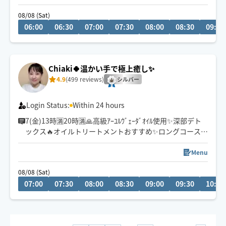
🕕6:00〜18:00（受付15:30終了）
08/08 (Sat)
マッサージ通の方はぜひ一度担当させてください😊
06:00
06:30
07:00
07:30
08:00
08:30
09:00
Chiaki🍀温かい手で極上癒し✨
4.9
(499 reviews)
シルバー
Login Status:
Within 24 hours
7(金)13時🈵20時🈵🙏高級ｱｰﾕﾙｳﾞｪｰﾀﾞｵｲﾙ使用✨深部デト
ックス🔥オイルトリートメントおすすめ✨ロングコースが
お🉐自律神経を整えて快眠へ😴🌈全コースドライヘッド
スパ付き✨
Menu
23時半まで対応可能の場所もありますので、事前に相談
08/08 (Sat)
くださいませ。
07:00
07:30
08:00
08:30
09:00
09:30
10:00
🤱👶も🐕🐈も🙆‍♀️お2人以上でのご予約も大歓迎
スケジュール変動しますので右上の♡クリックでお気に
入り登録お願いします