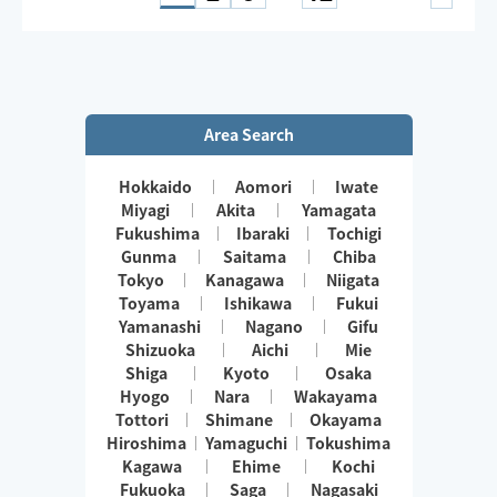
Area Search
Hokkaido
Aomori
Iwate
Miyagi
Akita
Yamagata
Fukushima
Ibaraki
Tochigi
Gunma
Saitama
Chiba
Tokyo
Kanagawa
Niigata
Toyama
Ishikawa
Fukui
Yamanashi
Nagano
Gifu
Shizuoka
Aichi
Mie
Shiga
Kyoto
Osaka
Hyogo
Nara
Wakayama
Tottori
Shimane
Okayama
Hiroshima
Yamaguchi
Tokushima
Kagawa
Ehime
Kochi
Fukuoka
Saga
Nagasaki