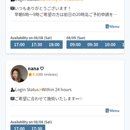
いつもありがとうございます！
早朝6時～9時ご希望の方は前日の20時迄ご予約申請を宜
しくお願い致します！
代々木上原駅発→電車、徒歩で向かいます。
Menu
リラックスしたい、スッキリしたい、眠りたい等何でも
Availability on 08/08 (Sat)
08/09 (Sun)
ご相談ください！心と身体を緩める施術を真心こめて致
17:00
17:30
18:00
09:00
09:30
10:00
10:
します😊施術中等で承認後のご連絡遅くなることがござ
いますがご了承ください。1番はオイルケアを得意として
おります。
よろしくお願いいたします！！！
nana 🤍
5.0
(40 reviews)
Login Status:
Within 24 hours
ご希望に合わせて施術いたします🍬✨️
Menu
Availability on 08/08 (Sat)
17:00
17:30