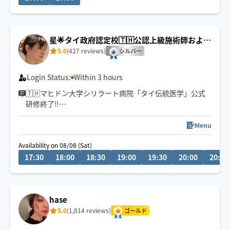
星🌟タイ政府認定校🇹🇭公認上級施術師および
教師
5.0
(427 reviews)
シルバー
Login Status:
Within 3 hours
🇹🇭マヒドン大学シリラート病院「タイ伝統医学」公式
研修終了‼️
タイ伝統医学の医師から治療で行うタイ古式マッサージ
を学びました。
Menu
※「施術中」表示がない時ほぐぐ以外で施術している場
Availability on 08/08 (Sat)
合がございます。返信が遅れますが必ず対応しますので
17:30
18:00
18:30
19:00
19:30
20:00
20:30
お待ち下さい。
場所と時間により到着時間が前後する場合がございま
す、チャットで要相談。
※ホテルからリクエストは入室可能かご確認下さい
hase
5.0
(1,814 reviews)
ゴールド