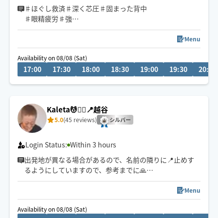
♯ほぐし救済♯深く芯圧♯固まった背中
♯眼精疲労♯強
Menu
🫲重め圧ピンポイント手技◎高評価
Availability on 08/08 (Sat)
🔸リピートありがとうございます
17:00
17:30
18:00
18:30
19:00
19:30
20:00
☘️初見の方は早めのご予約助かります
🔹ホテル入室可能確認後の予約を
🚃電車移動・バスは場所により可
📩到着までチャットの確認を
Kaleta💆🧘‍♀️📍越谷
⭐️励みになる口コミ感謝いたします
5.0
(45 reviews)
シルバー
Login Status:
Within 3 hours
出発地が異なる場合があるので、名前の隣りに📍止めす
るようにしていますので、参考までに🙏
場所によっては60分〜90分程度到着時間を要するため、
Menu
一度Chatにてご連絡またご確認させて頂くこともありま
Availability on 08/08 (Sat)
すので宜しくお願い致します🙏