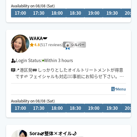
どちらもオススメです💆‍♀️
Availability on 08/08 (Sat)
17:00
17:30
18:00
18:30
19:00
19:30
20:00
WAKA🪽
4.8
(517 reviews)
シルバー
Login Status:
Within 3 hours
📍港区発🚃 しっかりとしたオイルトリートメントが得意
です🌱 フェイシャルも対応💆‍♀️事前にお知らせ下さい。※
施術中は返信遅くなります、ご了承ください🙇‍♀️
ご相談などありましたらお気軽に✉️☺️
Menu
Availability on 08/08 (Sat)
17:00
17:30
18:00
18:30
19:00
19:30
20:00
Sora🌿整体×オイル🌙