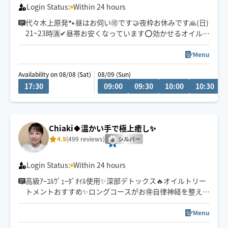
Login Status:
Within 24 hours
代々木上原発🐾昼はお伺い🉑です🤝夜枠お休みです🙏(日)
21~23時🈵✔︎昼帯お安くなっています⭕️効かせるオイルマ
ッサージ🕊️全身強圧指圧は致しかねます🙏呼吸のし易い
身体に🤲オイル×ストレッチ×もみほぐし をミックスさ
Menu
せ〖 流し伸ばしホグし〗最高の気持ち良さを提供🤝✨お
Availability on 08/08 (Sat)
08/09 (Sun)
疲れに効かせたいorゆったり癒しどちらもご希望通りに
17:30
09:00
09:30
10:00
10:30
😌✨
Chiaki🍀温かい手で極上癒し✨
4.9
(499 reviews)
シルバー
Login Status:
Within 24 hours
高級ｱｰﾕﾙｳﾞｪｰﾀﾞｵｲﾙ使用✨深部デトックス🔥オイルトリー
トメントおすすめ✨ロングコースがお🉐自律神経を整えて
快眠へ😴🌈全コースドライヘッドスパ付き✨
23時半まで対応可能の場所もありますので、事前に相談
Menu
くださいませ。