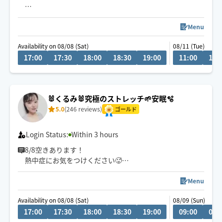
ゆったりじっくり流すオイルリンパも
しっかり入れるツボや経絡もお任せください✨
Menu
Availability on 08/08 (Sat)
08/11 (Tue)
パソコン📱スマホからくる目首肩のお疲れ✨足腰のだるさ
17:00
17:30
18:00
18:30
19:00
11:00
11:
✨横隔膜から腸のゆるめほぐし✨安眠ヘッドスパ✨アンチ
エイジング✨FACEリフトアップ✨食いしばりのほぐし✨
など
是非 お気軽にご相談ください
🐰くるみ🐰究極のストレッチ🌱安眠🫧
5.0
(246 reviews)
ゴールド
Login Status:
Within 3 hours
8/8空きあります！
熱中症にお気をつけください🥵
平日の日中のお時間はご予約が取りやすくなっておりま
す！
Menu
Availability on 08/08 (Sat)
08/09 (Sun)
連日🈵ありがとうございます！
17:00
17:30
18:00
18:30
19:00
09:00
09:
ご予約枠増やしました⭐︎