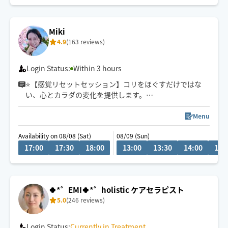
思う存分癒します！
頑張った自分にご褒美はいかがでしょうか
Miki
4.9
(163 reviews)
出身:秋田
お酒が好きです🍶
Login Status:
Within 3 hours
好きな動物:うさぎ🐰最近はポニーも🐴
⭐️【感覚リセットセッション】コリをほぐすだけではな
い、心とカラダの変化を提供します。
趣味:散歩、サウナ
カラダの内側をほぐせば、外側の恋愛も仕事もうまくい
く！そんなマインドマッサージをお任せください💁‍♀️
Menu
Availability on 08/08 (Sat)
08/09 (Sun)
17:00
17:30
18:00
13:00
13:30
14:00
14:
🍀*゜EMI🍀*゜holistic ケアセラピスト
5.0
(246 reviews)
Login Status:
Currently in Treatment