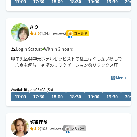
17:00
17:30
18:00
18:30
19:00
19:30
20:00
電車移動の為、終電OKな範囲で対応致します🙏
毎週金曜夜→銀座出発🚃
さり
5.0
(1,345 reviews)
ゴールド
Login Status:
Within 3 hours
中央区発🚃元ホテルセラピストの極上ほぐし深い癒しで
心身を解放 究極のリラクゼーション🫠リラックス圧〜
しっかり圧まで高評です☺︎
Menu
お客様とのご縁に感謝🙏🏻
Availability on 08/08 (Sat)
※ご希望日時チャットにてお気軽に質問くださいませ
17:00
17:30
18:00
18:30
19:00
19:30
20:00
※熱中症対策のため必ずエアコンの稼働をお願いいたし
ます
🫧智佳🫧
5.0
(108 reviews)
シルバー