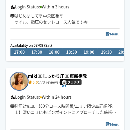
Login Status:
Within 3 hours
はじめまして🎐中央区発🎐
オイル、指圧のセットコース人気です🎋
お盆も稼働🥭
Menu
日々の癒し、自分へのご褒美時間に☆
Availability on 08/08 (Sat)
🌻絶妙な力加減で施術させて頂きます🌻
17:00
17:30
18:00
18:30
19:00
19:30
20:00
お疲れの方や気分を変えたい、癒されたい方に全力で向
き合いたいと思っており
お客様のお気持ちに寄り添いゆったりとしたとろとろに
miki🧘‍♀️しっかり圧💆‍♀️東新宿発
なる極上の癒しの時間を提供させて頂きます🫧
5.0
(773 reviews)
プラチナ
是非1度お任せ下さいませ🌠
ご予約お待ちしております♪
Login Status:
Within 24 hours
強圧対応🙆‍♀️ 【60分コース時間帯/エリア限定🙏詳細PR
↓】深いコリにもピンポイントにアプローチした施術を
得意としております😌
がっつりほぐされたい方、まったりリラックスしたい方
Menu