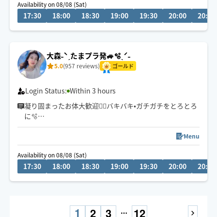
Availability on 08/08 (Sat)
🤱👶も🐕🐈も🙆‍♀️お2人以上でのご予約も大歓迎
17:30
18:00
18:30
19:00
19:30
20:00
20:30
スケジュール変動しますので右上の♡クリックでお気に
入り登録お願いします
大森˗ˋˏたまプラ発🚙🫧ˎˊ˗
5.0
(957 reviews)
ゴールド
Login Status:
Within 3 hours
凝り固まったお体大歓迎❤️‍🔥バキバキ•ガチガチをとろとろ
に🫧
遠方60分歓迎◎車移動🚙直前予約🆗
Menu
お子様&ペット同室歓迎◡̈
Availability on 08/08 (Sat)
Little English OK.
17:30
18:00
18:30
19:00
19:30
20:00
20:30
1
2
3
12