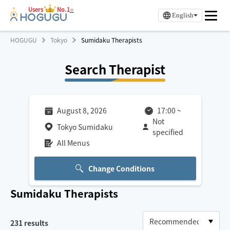
Users
No.1
※
English
HOGUGU
Tokyo
Sumidaku Therapists
Search Therapist
August 8, 2026
17:00
~
Not
Tokyo Sumidaku
specified
All Menus
Change Conditions
Sumidaku
Therapists
231
results