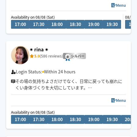
Menu
自己PR欄にてメニュー記載しております😊
Availability on 08/08 (Sat)
08/09 
ご質問などございましたらお気軽にどうぞ💁
17:00
17:30
18:00
18:30
19:00
19:30
17:
✴︎ rina ✴︎
5.0
(586 reviews)
シルバー
Login Status:
Within 24 hours
その場の気持ちよさだけでなく、日常に戻っても崩れに
くい身体づくりを大切にしています。
タイ式をベースに「ほぐす・伸ばす・整える」を組み合
Menu
わせてお一人おひとりの状態に合わせ、身体のバランス
Availability on 08/08 (Sat)
を丁寧に整えていきます。
17:00
17:30
18:00
18:30
19:00
19:30
20:00
首・肩・腰の慢性疲労や姿勢、眠りの浅さが気になる方
にもおすすめです✴︎