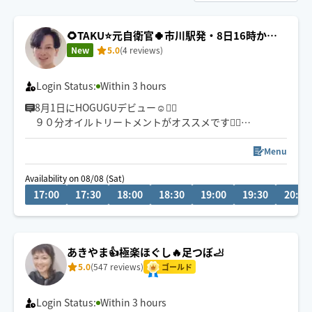
🌻TAKU⭐️元自衛官🍀市川駅発・8日16時から
営業致します🙇オイルケアがオススメです✨️
New
5.0
(4 reviews)
Login Status:
Within 3 hours
8月1日にHOGUGUデビュー☺🙇‍♂️
９０分オイルトリートメントがオススメです🙇‍♂️
深部までアプローチ【安眠オイル】忙しい日常を忘れ、
今夜はぐっすり眠りましょう😪
Menu
🍀市川駅本八幡は自転車移動🚴 終電までは東京23区も
Availability on 08/08 (Sat)
喜んでお伺い致します😊
17:00
17:30
18:00
18:30
19:00
19:30
20:00
総武線沿線千葉〜三鷹
チャットでもお気軽にご相談お待ちしてます✨️
🍀保有資格
あきやま👍極楽ほぐし🔥足つぼ🦶
5.0
(547 reviews)
ゴールド
Login Status:
Within 3 hours