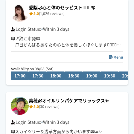
愛梨🌙心と体のセラピスト💆🏼‍♀️🫧
5.0
(1,026 reviews)
Login Status:
Within 3 days
📍狛江市発🚃
毎日がんばるあなたの心と体を優しくほぐします💆🏼‍♀️✨
デスクワーク疲れ、首肩こり、腰痛、ジムの後のメンテ
ナンス、睡眠不足などにご利用ください✨
Menu
Availability on 08/08 (Sat)
最終受付20:30〜
17:00
17:30
18:00
18:30
19:00
19:30
20:00
………………………………………………………………
▶︎1番下にお得なクーポン情報あります。🎟️
リクエストする際、クーポン入力画面にてご入力くださ
美穂🌿オイルリンパケアでリラックス✨
い。
5.0
(30 reviews)
………………………………………………………………
Login Status:
Within 3 days
スカイツリー＆浅草方面から向かいます🚃👟✨