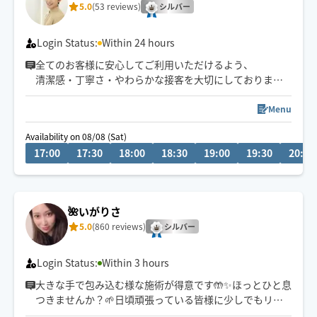
5.0
(53 reviews)
シルバー
Login Status:
Within 24 hours
全てのお客様に安心してご利用いただけるよう、
清潔感・丁寧さ・やわらかな接客を大切にしております
🌙
深夜・外国人対応可◎
Menu
予約枠×の場合でも、
Availability on 08/08 (Sat)
事前に↗︎のチャット💬いただけますと
17:00
17:30
18:00
18:30
19:00
19:30
20:00
対応可能な場合がございます😊
🌺いがりさ
5.0
(860 reviews)
シルバー
Login Status:
Within 3 hours
大きな手で包み込む様な施術が得意です🤲✨ほっとひと息
つきませんか？🌱日頃頑張っている皆様に少しでもリラ
ックスできるひとときを提供できれば幸いです😌