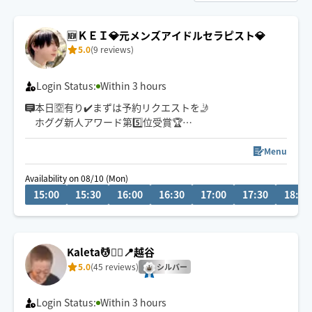
🆕ＫＥＩ💎元メンズアイドルセラピスト💎
5.0
(9 reviews)
Login Status:
Within 3 hours
本日🈳有り✔️まずは予約リクエストを🤳
ホググ新人アワード第5️⃣位受賞🏆
＠南関東エリア(東京・千葉・埼玉・神奈川)
Menu
✅アロマオイル/ボディ・フットケア/ヘッドスパ
Availability on 08/10 (Mon)
15:00
15:30
16:00
16:30
17:00
17:30
18:00
【安心】多数資格持ちの僕の手で癒します👍🏻✨
日本リラクゼーション業協会認定資格
日本メンズセラピスト協会認定資格
国際ボディトリートメント技術認定協会認定資格
Kaleta💆🧘‍♀️📍越谷
某サロン技術認定資格 など
5.0
(45 reviews)
シルバー
Login Status:
Within 3 hours