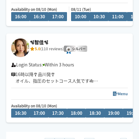
9:30〜港区・品川区・大田区のみ早着可
Availability on 08/10 (Mon)
08/11 (Tue)
10:30〜その他エリアはメッセージにて要相談
16:00
16:30
17:00
10:00
10:30
11:00
11:
🫧智佳🫧
5.0
(110 reviews)
シルバー
Login Status:
Within 3 hours
16時以降🎐品川発🎐
オイル、指圧のセットコース人気です🎋
お盆も稼働🍉
Menu
日々の癒し、自分へのご褒美時間に☆
Availability on 08/10 (Mon)
🌻絶妙な力加減で施術させて頂きます🌻
16:30
17:00
17:30
18:00
18:30
19:00
19:30
お疲れの方や気分を変えたい、癒されたい方に全力で向
き合いたいと思っており
お客様のお気持ちに寄り添いゆったりとしたとろとろに