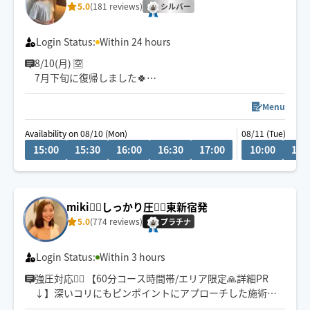
5.0
(181 reviews)
シルバー
Login Status:
Within 24 hours
8/10(月) 🈳
7月下旬に復帰しました🍀
しばらくの間、タイ式はお休みします。
Menu
セラピスト歴13年
Availability on 08/10 (Mon)
08/11 (Tue)
手が温かいとよく言われます😌
15:00
15:30
16:00
16:30
17:00
10:00
10:
しっかり圧の入った施術も ゆったり癒しの施術も可能で
す。
ゆったりトークでも癒やします🍀
美容師をしていたこともあり眠りに落ちるヘッドスパも
miki🧘‍♀️しっかり圧💆‍♀️東新宿発
得意です。
5.0
(774 reviews)
お疲れの箇所やご要望に合わせた施術が出来るよう努め
プラチナ
ますので、どうぞよろしくお願い致します！
Login Status:
Within 3 hours
強圧対応🙆‍♀️ 【60分コース時間帯/エリア限定🙏詳細PR
↓】深いコリにもピンポイントにアプローチした施術を
得意としております😌