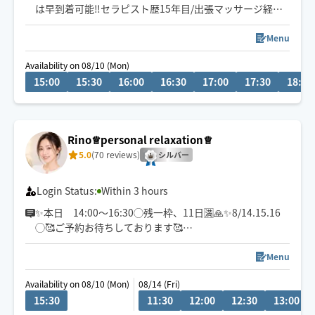
は早到着可能‼️セラピスト歴15年目/出張マッサージ経験1
0年以上/お客様、一人一人にあった施術を心がけていま
す/お疲れの場所に全力でお応えします/店舗出勤してる時
Menu
もありますのでその時はすぐにご連絡できない場合がご
Availability on 08/10 (Mon)
ざいます🙇
15:00
15:30
16:00
16:30
17:00
17:30
18:00
Rino♕personal relaxation♕
5.0
(70 reviews)
シルバー
Login Status:
Within 3 hours
✨本日 14:00〜16:30◯残一枠、11日🈵🙏✨8/14.15.16
◯🥰ご予約お待ちしております🥰
♕お一人お一人のご要望に合わせ丁寧に施術させていた
Menu
だきます
Availability on 08/10 (Mon)
08/14 (Fri)
15:30
11:30
12:00
12:30
13:00
♕全てのコースにヘッドマッサージ・ストレッチ組み込