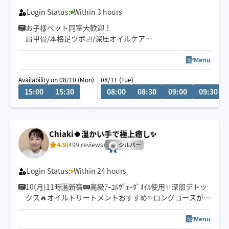
ろしくお願いいたします。
Login Status:
Within 3 hours
お子様ペット同室大歓迎！
肩甲骨/本格足ツボ🦶/深圧オイルケア
在宅ワーク、子育て中ママさん等ご依頼多数✨
日中遠方様も歓迎です👜☀️
Menu
明日からまた頑張ろう🍀と思えるよう心を込めて🌸
Availability on 08/10 (Mon)
08/11 (Tue)
15:00
15:30
08:00
08:30
09:00
09:30
⚠️他セラピスト様と同室施術は対応不可となります🙏
Chiaki🍀温かい手で極上癒し✨
4.9
(499 reviews)
シルバー
Login Status:
Within 24 hours
10(月)11時🈵新宿🚃高級ｱｰﾕﾙｳﾞｪｰﾀﾞｵｲﾙ使用✨深部デトッ
クス🔥オイルトリートメントおすすめ✨ロングコースがお
🉐自律神経を整えて快眠へ😴🌈全コースドライヘッドス
パ付き✨
Menu