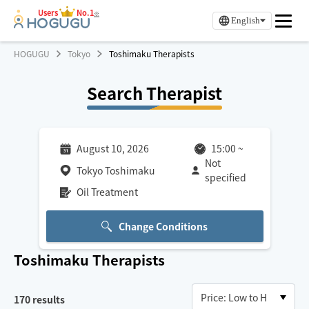
Users
No.1
※
English
HOGUGU
Tokyo
Toshimaku Therapists
Search Therapist
August 10, 2026
15:00
~
Not
Tokyo Toshimaku
specified
Oil Treatment
Change Conditions
Toshimaku
Therapists
170
results