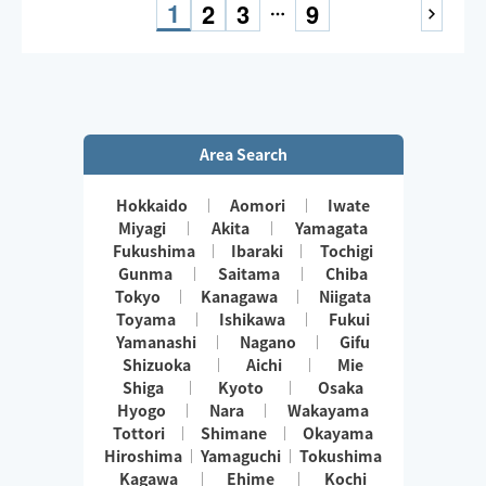
なる極上の癒しの時間を提供させて頂きます🫧
1
2
3
9
是非1度お任せ下さいませ🌠
ご予約お待ちしております♪
Area Search
Hokkaido
Aomori
Iwate
Miyagi
Akita
Yamagata
Fukushima
Ibaraki
Tochigi
Gunma
Saitama
Chiba
Tokyo
Kanagawa
Niigata
Toyama
Ishikawa
Fukui
Yamanashi
Nagano
Gifu
Shizuoka
Aichi
Mie
Shiga
Kyoto
Osaka
Hyogo
Nara
Wakayama
Tottori
Shimane
Okayama
Hiroshima
Yamaguchi
Tokushima
Kagawa
Ehime
Kochi