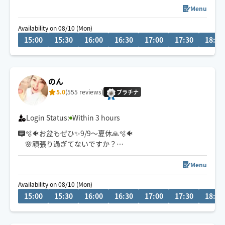
がっつりほぐされたい方、まったりリラックスしたい方
Menu
どちらもオススメです💆‍♀️
Availability on 08/10 (Mon)
15:00
15:30
16:00
16:30
17:00
17:30
18:00
のん
5.0
(555 reviews)
プラチナ
Login Status:
Within 3 hours
🫧🐠お盆もぜひ✨9/9〜夏休🙏🫧🐠
🌸頑張り過ぎてないですか？
🌸自分にも優しくしていますか？
🌸お身体、心、休めてますか？
Menu
🌸我慢し過ぎてないですか？
Availability on 08/10 (Mon)
都内で9年間、セラピストをしてきました。
15:00
15:30
16:00
16:30
17:00
17:30
18:00
スローな圧のオイル施術が得意です。
ほっ☺️と自分にかえる温かい時間を一緒に作っていきた
いで