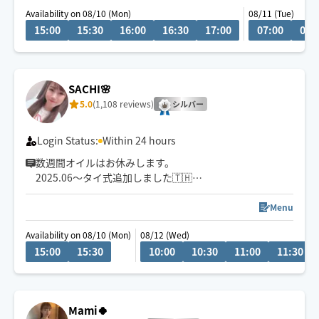
23時半まで対応可能の場所もありますので、事前に相談
Availability on 08/10 (Mon)
08/11 (Tue)
くださいませ。
15:00
15:30
16:00
16:30
17:00
07:00
07:
🤱👶も🐕🐈も🙆‍♀️お2人以上でのご予約も大歓迎
スケジュール変動しますので右上の♡クリックでお気に
入り登録お願いします
SACHI🌸
5.0
(1,108 reviews)
シルバー
Login Status:
Within 24 hours
数週間オイルはお休みします。
2025.06〜タイ式追加しました🇹🇭
お試し60分or90分🉐
押す×伸ばす×流す💆🏻‍♀️23区外時間要する場合有🙏ご予約
Menu
お待ちしてます✨🤗人気コース:もみほぐし+オイルトリー
Availability on 08/10 (Mon)
08/12 (Wed)
トメント 得意施術:オイル/ヘッド 🤱👶⭕️🐈🦮⭕️
15:00
15:30
10:00
10:30
11:00
11:30
Mami🍀