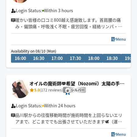
Login Status:
Within 3 hours
暖かい皆様の口コミ800越え感謝致します。首肩腰の痛
み・偏頭痛・呼吸浅く不眠・疲労回復・経絡リンパ・胃
腸・むくみ・ゴルフやトレーニングケア・タイ古式風股
関節ストレッチ腰痛改善。安心信頼大手サロン店長8年、
Menu
暦20年。電車バス🚃🚌🚶移動。8月16日迄ご予約受付中。
Availability on 08/10 (Mon)
ご新規様マッチング承認後必ずチャットしますのでご確
16:00
16:30
17:00
17:30
18:00
18:30
19:00
認後返信ご協力頂けますと助かります。ご覧頂き有難う
御座います。
オイルの魔術師🫶希望（Nozomi）太陽の手の
ディープリンパ
5.0
(172 reviews)
シルバー
Login Status:
Within 24 hours
品川駅からの往復移動時間が施術時間を上回らないエリ
アまで、どこまででも出張させていただきます🕊️（運転
免許は自主返納済）
Menu