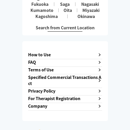
Fukuoka
Saga
Nagasaki
Kumamoto
Oita
Miyazaki
Kagoshima
Okinawa
Search from Current Location
How to Use
FAQ
Terms of Use
Specified Commercial Transactions A
ct
Privacy Policy
For Therapist Registration
Company