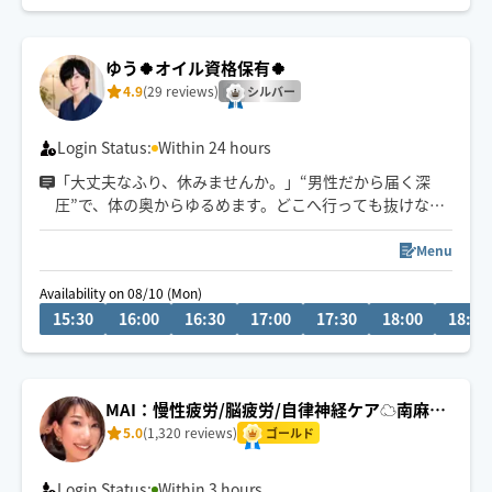
み可能です
♕首・肩 ・臀部・足のマッサージが得意です
ゆう🍀オイル資格保有🍀
4.9
(29 reviews)
シルバー
Login Status:
Within 24 hours
「大丈夫なふり、休みませんか。」“男性だから届く深
圧”で、体の奥からゆるめます。どこへ行っても抜けなか
った首肩こり・脳疲労へ。
その場だけでなく、翌日の軽さまで変わる施術です😌
Menu
Availability on 08/10 (Mon)
誰にも気を遣わず
15:30
16:00
16:30
17:00
17:30
18:00
18:30
静かに休むのも
少し話すのも自由。
“この人なら任せて大丈夫”と感じられる時間を🍀
MAI：慢性疲労/脳疲労/自律神経ケア☁️南麻布
発
5.0
(1,320 reviews)
ゴールド
Login Status:
Within 3 hours