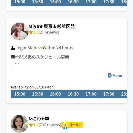
15:00
15:30
16:00
16:30
17:00
17:30
18:00
対応可能な場合がございます😊
Miya💫東京🗼杉並区発
5.0
(24 reviews)
Login Status:
Within 24 hours
🌱8/16迄のスケジュール更新
初めまして、みやと申します😊
Menu
わたし自身パソコン作業でデスクワークが多く、30代か
Availability on 08/10 (Mon)
ら肩の疲れや目の疲れを感じるようになり身体のことを
15:00
15:30
16:00
16:30
17:00
17:30
23:30
学び始めました。
ゆったりとしたリズムのオイルマッサージ、ストレッチ
メインの痛くないタイ古式、コリやストレスを解消する
✨にわ✨🚃
ヘッドマッサージが得意です。
5.0
(737 reviews)
ゴールド
出張は不慣れですが精一杯施術させていただきます！よ