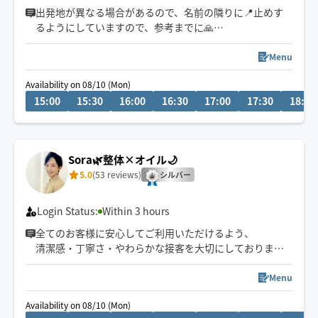
出発地が異なる場合があるので、名前の隣りに📍止めす
るようにしていますので、参考までに🙏
場所によっては60分〜90分程度到着時間を要するため、
Menu
一度Chatにてご連絡またご確認させて頂くこともありま
Availability on 08/10 (Mon)
すので宜しくお願い致します🙏
15:00
15:30
16:00
16:30
17:00
17:30
18:00
電車移動の為、終電OKな範囲で対応致します🙏
毎週金曜夜→銀座出発🚃
Sora🌿整体×オイル🌙
5.0
(53 reviews)
シルバー
Login Status:
Within 3 hours
全てのお客様に安心してご利用いただけるよう、
清潔感・丁寧さ・やわらかな接客を大切にしております
🌙
深夜・外国人対応可◎
Menu
予約枠×の場合でも、
Availability on 08/10 (Mon)
事前に↗︎のチャット💬いただけますと