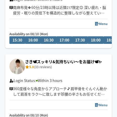
南麻布発🍀60分/23時以降は近隣ｴﾘｱ限定😊 深い疲れ・脳
疲労・眠りの質低下を構造的に整理しながら整えていく
施術してます💆
これまで多くの方の体の声と向き合い、深部からの回復
Menu
をサポートしてきました🤝
Availability on 08/10 (Mon)
丁寧且つ的確な圧で確実に整う時間をご提供します🙂‍↕️
15:30
16:00
16:30
17:00
17:30
18:00
18:30
⬛︎予約受付時間※平日1組・土日祝 2組限定❗️
平日18時半〜22時半/金曜のみ0時
土 14時〜0時
さき🕊️スッキリ&気持ちいい〜をお届け🕊️✨
日祝14時〜22時半
5.0
(33 reviews)
Login Status:
Within 3 hours
360度様々な角度からアプローチ🎵肩甲骨をぐんぐん動か
して肩首をラク〜に致します😻腰の辛さもお任せくださ
い！お尻の深部にアプローチ🏹✨
Menu
フェイシャルマッサージもおすすめです(^^)フェイシャル
Availability on 08/10 (Mon)
のみご希望の方はオイル60分でご予約ください✨