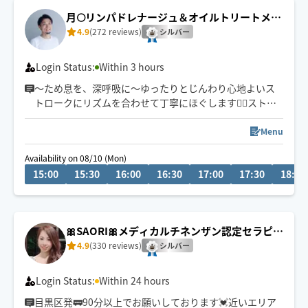
月🌕リンパドレナージュ＆オイルトリートメン
ト
4.9
(272 reviews)
シルバー
Login Status:
Within 3 hours
〜ため息を、深呼吸に〜ゆったりとじんわり心地よいス
トロークにリズムを合わせて丁寧にほぐします💆‍♀ストレ
ス/不眠/ホルモンバランス・自律神経の乱れ/不定愁訴/冷
え/乾燥/浮腫み/便秘/PMS等の悩みお任せください💪働く
Menu
お忙しい方、専業主婦さん、子育て中のママさん、学生
Availability on 08/10 (Mon)
さんからのご予約が増えてます✨施術中お子さまやペット
15:00
15:30
16:00
16:30
17:00
17:30
18:00
がそばにいてももちろんOKです🙆‍♀
🎀SAORI🎀メディカルチネンザン認定セラピス
ト
4.9
(330 reviews)
シルバー
Login Status:
Within 24 hours
目黒区発🚃90分以上でお願いしております💓近いエリア