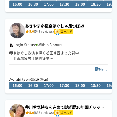
16:00
16:30
17:00
17:30
18:00
18:30
19:00
ボディに追加の場合30分から可能です(^^)
例:オイルトリートメント90分➕フェイシャル30分の方は
オイルトリートメント120分
あきやま👍極楽ほぐし🔥足つぼ🦶
5.0
(547 reviews)
ゴールド
Login Status:
Within 3 hours
♯ほぐし救済♯深く芯圧♯固まった背中
♯眼精疲労♯筋肉疲労
Menu
🫲重め圧ピンポイント手技◎高評価
Availability on 08/10 (Mon)
☘️初見の方は早めのご予約助かります
16:00
16:30
17:00
17:30
18:00
18:30
19:00
🔹ホテル入室可能確認後の予約を
🚃電車移動・バスは場所により可
📩到着までチャットの確認を
⭐️励みになる口コミありがとうございます
井川💖気持ちを込めて🙌経歴20年💌チャット
歓迎
5.0
(836 reviews)
ゴールド