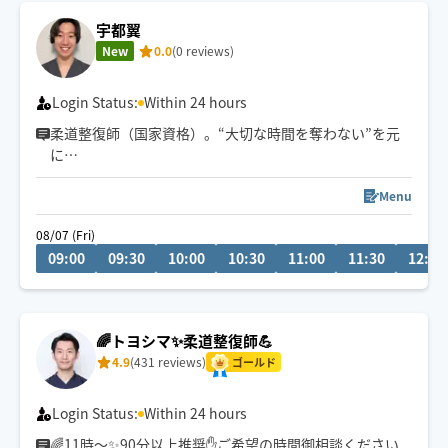
宇都翼
New
0.0
(0 reviews)
Login Status:
Within 24 hours
柔道整復師（国家資格）。“大切な時間を奪わない”を元
に
出張施術で、あなたに合わせた丁寧なもみほぐしをお届
けします。
Menu
08/07 (Fri)
09:00
09:30
10:00
10:30
11:00
11:30
12:00
🌈トヨシマ✨柔道整復師💪
4.9
(431 reviews)
ゴールド
Login Status:
Within 24 hours
🌈11時～✨90分以上推奨✋ご希望の時間御相談ください