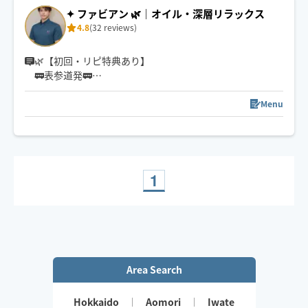
早めにつける場合はご連絡いたします。
✦ ファビアン 🌿｜オイル・深層リラックス
✨オイルはオーガニックホホバオイル使用🍀
4.8
(32 reviews)
✨もみほぐしも得意です
🌿【初回・リピ特典あり】
🚃表参道発🚃
『頭が静かになり、深く休めるオイルケア』
強く深層部に届かせることや、呼吸や神経のリズムを大
Menu
切にし、心と身体が自然にゆるんでいくケアを心がけて
います。
「頭が静かになる」「安心して任せられる」と言ってい
ただくことが多く、初めての方でも落ち着いて受けてい
ただけるように心を込めて施術いたします♪
1
Area Search
Hokkaido
Aomori
Iwate