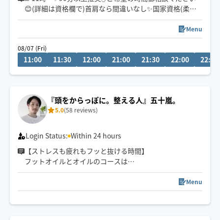
😊(詳細は資格欄で)首肩なら間違いなし✨国家資格(柔整)
持ちで、整骨院、ホテルでの客室リラクゼーション経験
ありで今夜の熟睡をお約束します💪
Menu
08/07 (Fri)
11:00
11:30
12:00
21:00
21:30
22:00
22:30
『頭をからっぽに。整える人』五十嵐。
5.0
(58 reviews)
Login Status:
Within 24 hours
【ストレスも疲れもフッと抜ける時間】
フットオイルとオイルのコースは
平日7:30〜13:00まで🉐
レビュー50件ありがとうございます😊
Menu
場所と時間確認後に承認致します。
空き枠外も伺える場合ございます。
メッセージでご連絡下さい。