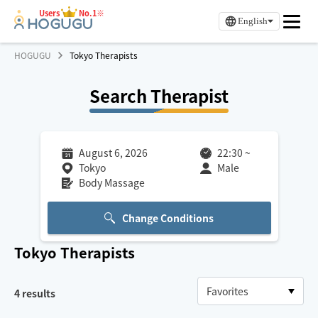
Users
No.1※
English
HOGUGU
Tokyo Therapists
Search Therapist
August 6, 2026
22:30
~
Tokyo
Male
Body Massage
Change Conditions
Tokyo
Therapists
4
results