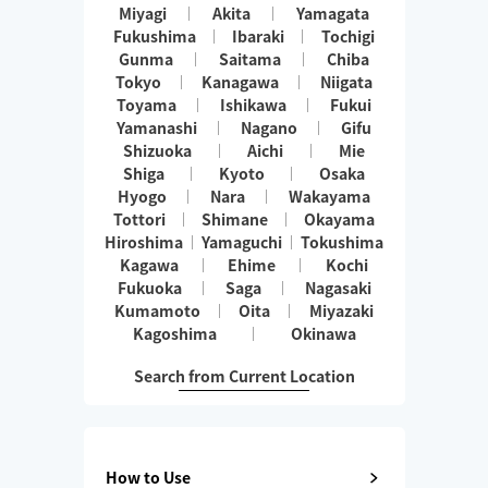
Miyagi
Akita
Yamagata
Fukushima
Ibaraki
Tochigi
Gunma
Saitama
Chiba
Tokyo
Kanagawa
Niigata
Toyama
Ishikawa
Fukui
Yamanashi
Nagano
Gifu
Shizuoka
Aichi
Mie
Shiga
Kyoto
Osaka
Hyogo
Nara
Wakayama
Tottori
Shimane
Okayama
Hiroshima
Yamaguchi
Tokushima
Kagawa
Ehime
Kochi
Fukuoka
Saga
Nagasaki
Kumamoto
Oita
Miyazaki
Kagoshima
Okinawa
Search from Current Location
How to Use