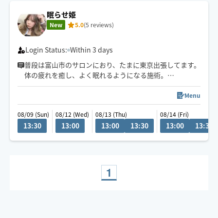
眠らせ姫
New
5.0
(5 reviews)
Login Status:
Within 3 days
普段は富山市のサロンにおり、たまに東京出張してます。
体の疲れを癒し、よく眠れるようになる施術。
今年のアジアマッサージ大会に出場しました。しっかり
したオイルトリートメントを受けたい方に。
Menu
ゆったり、癒され、眠れるような施術が得意。それでい
08/09 (Sun)
08/12 (Wed)
08/13 (Thu)
08/14 (Fri)
て、しっかりと『凝り・筋肉』ほぐします。終わったあと
13:30
13:00
13:00
13:30
13:00
13:30
の軽さをぜひ。
1