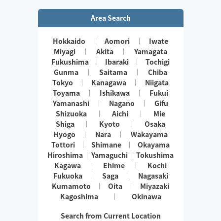
Area Search
Hokkaido
Aomori
Iwate
Miyagi
Akita
Yamagata
Fukushima
Ibaraki
Tochigi
Gunma
Saitama
Chiba
Tokyo
Kanagawa
Niigata
Toyama
Ishikawa
Fukui
Yamanashi
Nagano
Gifu
Shizuoka
Aichi
Mie
Shiga
Kyoto
Osaka
Hyogo
Nara
Wakayama
Tottori
Shimane
Okayama
Hiroshima
Yamaguchi
Tokushima
Kagawa
Ehime
Kochi
Fukuoka
Saga
Nagasaki
Kumamoto
Oita
Miyazaki
Kagoshima
Okinawa
Search from Current Location