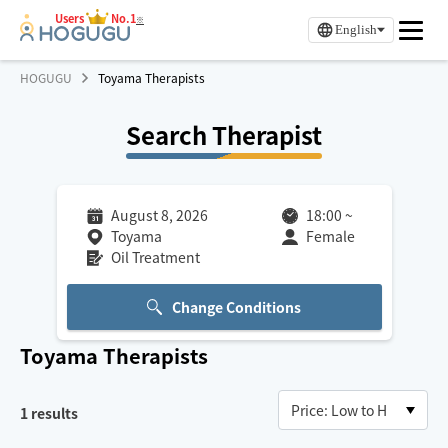
Users
No.1
※
English
HOGUGU
Toyama Therapists
Search Therapist
August 8, 2026
18:00
~
Toyama
Female
Oil Treatment
Change Conditions
Toyama
Therapists
1
results