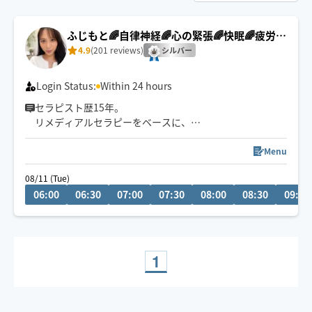
ふじもと🌈自律神経🌈心の緊張🌈快眠🌈疲労回
復
4.9
(201 reviews)
シルバー
Login Status:
Within 24 hours
セラピスト歴15年。
リメディアルセラピーをベースに、
身体の深部からゆるめながら
自律神経・心の緊張にもアプローチします。
Menu
やさしくしっかり効く💪
08/11 (Tue)
ただ疲れを取るだけじゃなく、
06:00
06:30
07:00
07:30
08:00
08:30
09:00
「力を抜く感覚」を思い出す時間を。
仕事を頑張りたいのに、
なぜかうまく力が入らない方へ。
本来のパフォーマンスに戻るお手伝いをしています。
1
🌟身体を見極めた施術を心掛け、
同業セラピストからもご指名頂いてます。