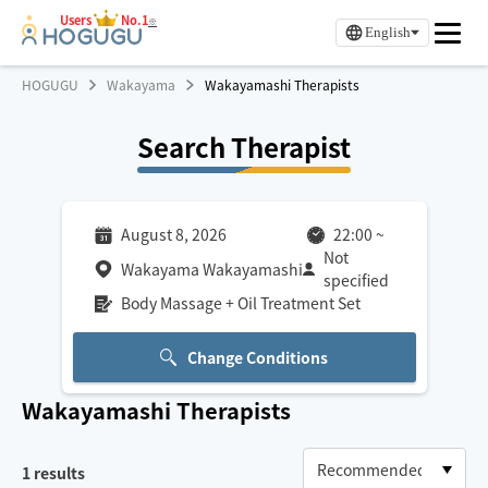
Users
No.1
※
English
HOGUGU
Wakayama
Wakayamashi Therapists
Search Therapist
August 8, 2026
22:00
~
Not
Wakayama Wakayamashi
specified
Body Massage + Oil Treatment Set
Change Conditions
Wakayamashi
Therapists
1
results