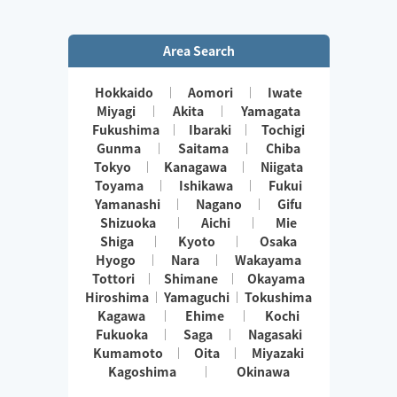
Area Search
Hokkaido
Aomori
Iwate
Miyagi
Akita
Yamagata
Fukushima
Ibaraki
Tochigi
Gunma
Saitama
Chiba
Tokyo
Kanagawa
Niigata
Toyama
Ishikawa
Fukui
Yamanashi
Nagano
Gifu
Shizuoka
Aichi
Mie
Shiga
Kyoto
Osaka
Hyogo
Nara
Wakayama
Tottori
Shimane
Okayama
Hiroshima
Yamaguchi
Tokushima
Kagawa
Ehime
Kochi
Fukuoka
Saga
Nagasaki
Kumamoto
Oita
Miyazaki
Kagoshima
Okinawa