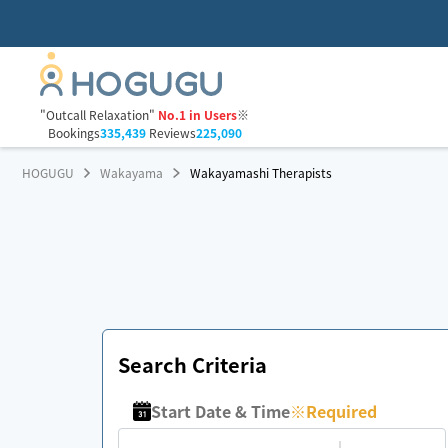
"Outcall Relaxation"
No.1 in Users
※
Bookings
335,439
Reviews
225,090
HOGUGU
Wakayama
Wakayamashi Therapists
Search Criteria
Start Date & Time
※
Required