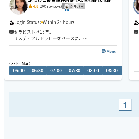
労回復
4.9
(200 reviews)
シルバー
Login Status:
Within 24 hours
セラピスト歴15年。
リメディアルセラピーをベースに、
身体の深部からゆるめながら
自律神経・心の緊張にもアプローチします。
Menu
やさしくしっかり効く💪
08/10 (Mon)
ただ疲れを取るだけじゃなく、
06:00
06:30
07:00
07:30
08:00
08:30
09:00
「力を抜く感覚」を思い出す時間を。
仕事を頑張りたいのに、
なぜかうまく力が入らない方へ。
本来のパフォーマンスに戻るお手伝いをしていま
1
す。
🌟身体を見極めた施術を心掛け、
同業セラピストからもご指名頂いてます。