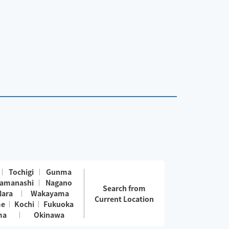
Tochigi
Gunma
amanashi
Nagano
Search from
Nara
Wakayama
Current Location
me
Kochi
Fukuoka
ma
Okinawa