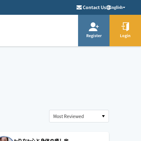
Contact Us
English
Register
Login
✨りな✨心と身体の癒し️🌸