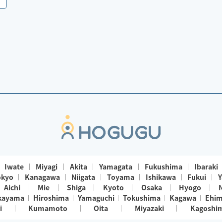
Iwate
Miyagi
Akita
Yamagata
Fukushima
Ibaraki
okyo
Kanagawa
Niigata
Toyama
Ishikawa
Fukui
Y
Aichi
Mie
Shiga
Kyoto
Osaka
Hyogo
kayama
Hiroshima
Yamaguchi
Tokushima
Kagawa
Ehi
i
Kumamoto
Oita
Miyazaki
Kagoshi