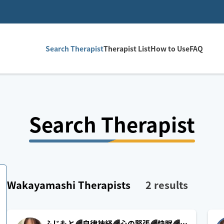
Search Therapist
Therapist List
How to Use
FAQ
Search Therapist
Wakayamashi
Therapists
2
results
ふじもと🌈自律神経🌈心の緊張🌈快眠🌈疲