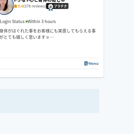
5.0
(378 reviews)
プラチナ
Login Status:
Within 3 hours
身体がほぐれた事をお客様にも実感してもらえる事
がとても嬉しく思います☺️
凝っている所を詳しく教えてくださりありがとうご
ざいます🙇‍♀️
とても励みになるレビューもありがとうございます
🥹✨️
Menu
09:30
10:00
10:30
11:00
11:30
また会えるのを楽しみにしています🍀