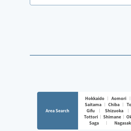
Hokkaido
Aomori
Saitama
Chiba
T
Area Search
Gifu
Shizuoka
Tottori
Shimane
O
Saga
Nagasak