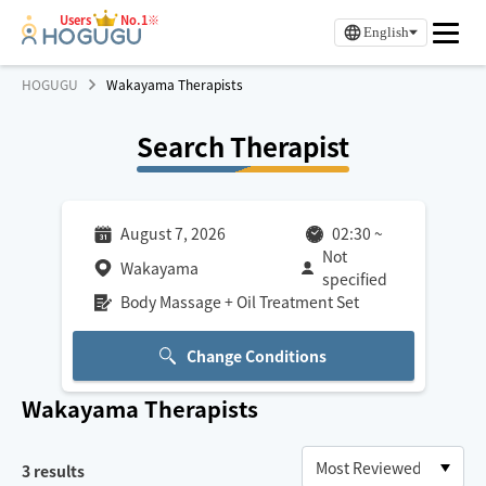
Users
No.1※
English
HOGUGU
Wakayama Therapists
Search Therapist
August 7, 2026
02:30
~
Not
Wakayama
specified
Body Massage + Oil Treatment Set
Change Conditions
Wakayama
Therapists
3
results