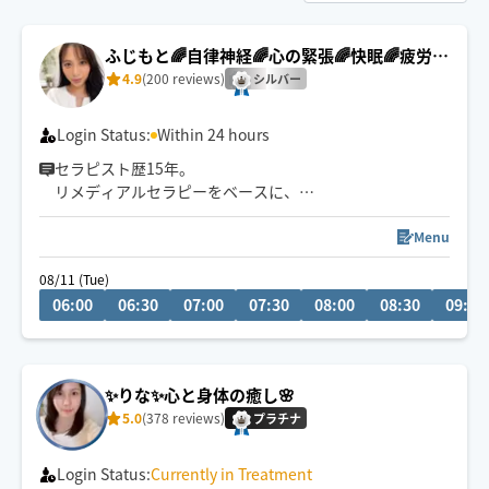
ふじもと🌈自律神経🌈心の緊張🌈快眠🌈疲労回
復
4.9
(200 reviews)
シルバー
Login Status:
Within 24 hours
セラピスト歴15年。
リメディアルセラピーをベースに、
身体の深部からゆるめながら
自律神経・心の緊張にもアプローチします。
Menu
やさしくしっかり効く💪
08/11 (Tue)
ただ疲れを取るだけじゃなく、
06:00
06:30
07:00
07:30
08:00
08:30
09:00
「力を抜く感覚」を思い出す時間を。
仕事を頑張りたいのに、
なぜかうまく力が入らない方へ。
✨りな✨心と身体の癒し️🌸
本来のパフォーマンスに戻るお手伝いをしています。
5.0
(378 reviews)
プラチナ
🌟身体を見極めた施術を心掛け、
同業セラピストからもご指名頂いてます。
Login Status:
Currently in Treatment