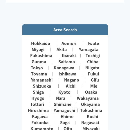
Area Search
Hokkaido
Aomori
Iwate
Miyagi
Akita
Yamagata
Fukushima
Ibaraki
Tochigi
Gunma
Saitama
Chiba
Tokyo
Kanagawa
Niigata
Toyama
Ishikawa
Fukui
Yamanashi
Nagano
Gifu
Shizuoka
Aichi
Mie
Shiga
Kyoto
Osaka
Hyogo
Nara
Wakayama
Tottori
Shimane
Okayama
Hiroshima
Yamaguchi
Tokushima
Kagawa
Ehime
Kochi
Fukuoka
Saga
Nagasaki
Kumamoto
Oita
Miyazaki