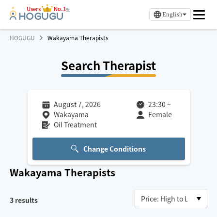
Users
No.1
※
English
HOGUGU
Wakayama Therapists
Search Therapist
August 7, 2026
23:30
~
Wakayama
Female
Oil Treatment
Change Conditions
Wakayama
Therapists
3
results