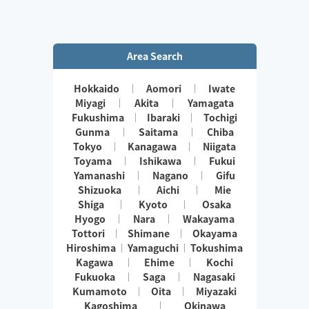
Area Search
Hokkaido
Aomori
Iwate
Miyagi
Akita
Yamagata
Fukushima
Ibaraki
Tochigi
Gunma
Saitama
Chiba
Tokyo
Kanagawa
Niigata
Toyama
Ishikawa
Fukui
Yamanashi
Nagano
Gifu
Shizuoka
Aichi
Mie
Shiga
Kyoto
Osaka
Hyogo
Nara
Wakayama
Tottori
Shimane
Okayama
Hiroshima
Yamaguchi
Tokushima
Kagawa
Ehime
Kochi
Fukuoka
Saga
Nagasaki
Kumamoto
Oita
Miyazaki
Kagoshima
Okinawa