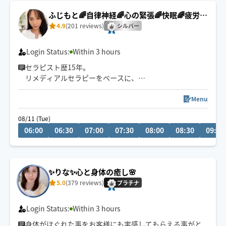
ふじもと🌈自律神経🌈心の緊張🌈快眠🌈疲労回
復
4.9
(201 reviews)
シルバー
Login Status:
Within 3 hours
セラピスト歴15年。
リメディアルセラピーをベースに、
身体の深部からゆるめながら
自律神経・心の緊張にもアプローチします。
Menu
やさしくしっかり効く💪
08/11 (Tue)
ただ疲れを取るだけじゃなく、
06:00
06:30
07:00
07:30
08:00
08:30
09:00
「力を抜く感覚」を思い出す時間を。
仕事を頑張りたいのに、
なぜかうまく力が入らない方へ。
✨りな✨心と身体の癒し️🌸
本来のパフォーマンスに戻るお手伝いをしています。
5.0
(379 reviews)
プラチナ
🌟身体を見極めた施術を心掛け、
同業セラピストからもご指名頂いてます。
Login Status:
Within 3 hours
身体がほぐれた事をお客様にも実感してもらえる事がと