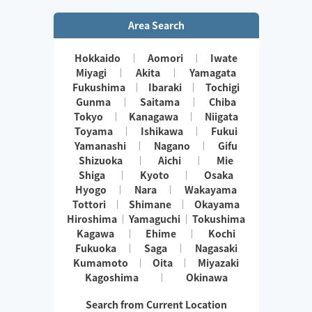
Area Search
Hokkaido
Aomori
Iwate
Miyagi
Akita
Yamagata
Fukushima
Ibaraki
Tochigi
Gunma
Saitama
Chiba
Tokyo
Kanagawa
Niigata
Toyama
Ishikawa
Fukui
Yamanashi
Nagano
Gifu
Shizuoka
Aichi
Mie
Shiga
Kyoto
Osaka
Hyogo
Nara
Wakayama
Tottori
Shimane
Okayama
Hiroshima
Yamaguchi
Tokushima
Kagawa
Ehime
Kochi
Fukuoka
Saga
Nagasaki
Kumamoto
Oita
Miyazaki
Kagoshima
Okinawa
Search from Current Location