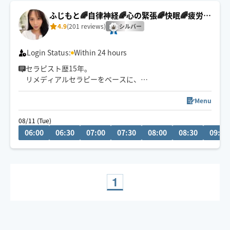
ふじもと🌈自律神経🌈心の緊張🌈快眠🌈疲労回
復
4.9
(201 reviews)
シルバー
Login Status:
Within 24 hours
セラピスト歴15年。
リメディアルセラピーをベースに、
身体の深部からゆるめながら
自律神経・心の緊張にもアプローチします。
Menu
やさしくしっかり効く💪
08/11 (Tue)
ただ疲れを取るだけじゃなく、
06:00
06:30
07:00
07:30
08:00
08:30
09:00
「力を抜く感覚」を思い出す時間を。
仕事を頑張りたいのに、
なぜかうまく力が入らない方へ。
本来のパフォーマンスに戻るお手伝いをしています。
1
🌟身体を見極めた施術を心掛け、
同業セラピストからもご指名頂いてます。