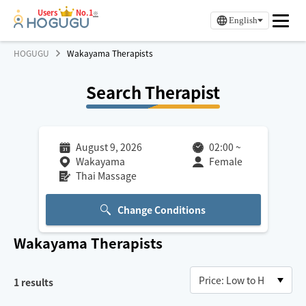
Users
No.1
※
English
HOGUGU
Wakayama Therapists
Search Therapist
August 9, 2026
02:00
~
Wakayama
Female
Thai Massage
Change Conditions
Wakayama
Therapists
1
results