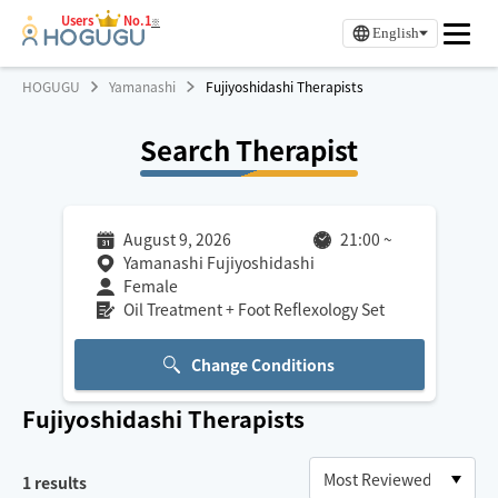
Users
No.1
※
English
HOGUGU
Yamanashi
Fujiyoshidashi Therapists
Search Therapist
August 9, 2026
21:00
~
Yamanashi Fujiyoshidashi
Female
Oil Treatment + Foot Reflexology Set
Change Conditions
Fujiyoshidashi
Therapists
1
results