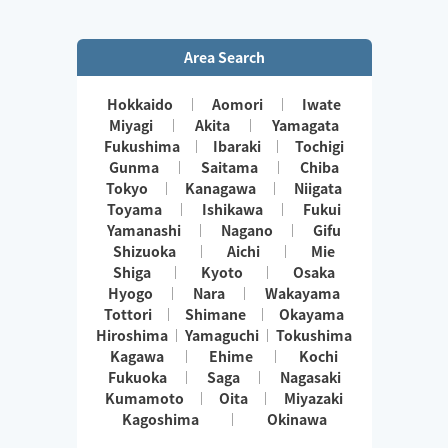
Area Search
Hokkaido
Aomori
Iwate
Miyagi
Akita
Yamagata
Fukushima
Ibaraki
Tochigi
Gunma
Saitama
Chiba
Tokyo
Kanagawa
Niigata
Toyama
Ishikawa
Fukui
Yamanashi
Nagano
Gifu
Shizuoka
Aichi
Mie
Shiga
Kyoto
Osaka
Hyogo
Nara
Wakayama
Tottori
Shimane
Okayama
Hiroshima
Yamaguchi
Tokushima
Kagawa
Ehime
Kochi
Fukuoka
Saga
Nagasaki
Kumamoto
Oita
Miyazaki
Kagoshima
Okinawa