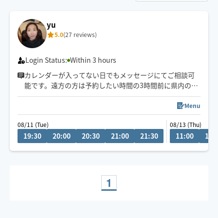
yu
5.0
(27 reviews)
Login Status:
Within 3 hours
カレンダーが入ってない日でもメッセージにてご相談可
能です。遠方の方は予約したい時間の3時間前に県内の方
は2時間前にリクエストお願いします。月によって活動エ
リアが異なりますので、あらかじめご確認の上リクエス
Menu
トをお願いいたします。
08/11 (Tue)
08/13 (Thu)
施術中にスマートフォンを閲覧はご遠慮ください。
19:30
20:00
20:30
21:00
21:30
11:00
11:
お客様の要望を聞きながら、最善に目指します。
1