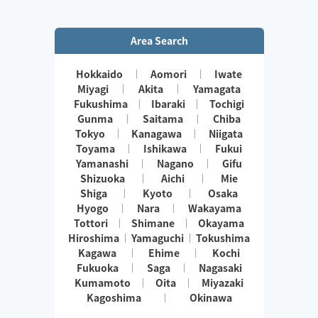
Area Search
Hokkaido
Aomori
Iwate
Miyagi
Akita
Yamagata
Fukushima
Ibaraki
Tochigi
Gunma
Saitama
Chiba
Tokyo
Kanagawa
Niigata
Toyama
Ishikawa
Fukui
Yamanashi
Nagano
Gifu
Shizuoka
Aichi
Mie
Shiga
Kyoto
Osaka
Hyogo
Nara
Wakayama
Tottori
Shimane
Okayama
Hiroshima
Yamaguchi
Tokushima
Kagawa
Ehime
Kochi
Fukuoka
Saga
Nagasaki
Kumamoto
Oita
Miyazaki
Kagoshima
Okinawa