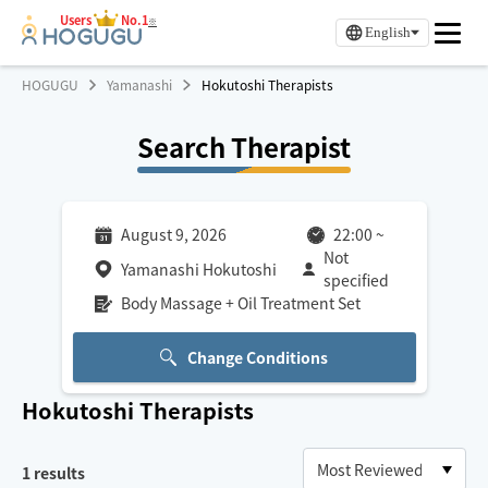
Users
No.1
※
English
HOGUGU
Yamanashi
Hokutoshi Therapists
Search Therapist
August 9, 2026
22:00
~
Not
Yamanashi Hokutoshi
specified
Body Massage + Oil Treatment Set
Change Conditions
Hokutoshi
Therapists
1
results