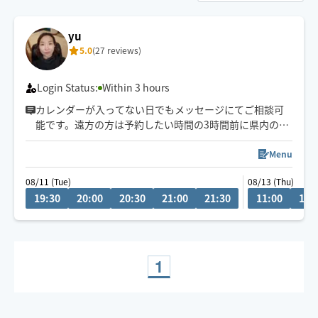
yu
5.0
(27 reviews)
Login Status:
Within 3 hours
カレンダーが入ってない日でもメッセージにてご相談可
能です。遠方の方は予約したい時間の3時間前に県内の方
は2時間前にリクエストお願いします。月によって活動エ
リアが異なりますので、あらかじめご確認の上リクエス
Menu
トをお願いいたします。
08/11 (Tue)
08/13 (Thu)
施術中にスマートフォンを閲覧はご遠慮ください。
19:30
20:00
20:30
21:00
21:30
11:00
11:
お客様の要望を聞きながら、最善に目指します。
1