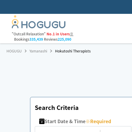
"Outcall Relaxation"
No.1 in Users
※
Bookings
335,439
Reviews
225,090
HOGUGU
Yamanashi
Hokutoshi Therapists
Search Criteria
Start Date & Time
※
Required