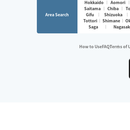
Hokkaido
Aomori
Saitama
Chiba
T
Area Search
Gifu
Shizuoka
Tottori
Shimane
O
Saga
Nagasak
How to Use
FAQ
Terms of 
※No.1 in Users
・Survey period:
Janua
・Survey conducted b
・Surveyed companie