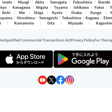
Iwate
Miyagi
Akita
Yamagata
Fukushima
Ibaraki
okyo
Kanagawa
Niigata
Toyama
Ishikawa
Fukui
Y
Aichi
Mie
Shiga
Kyoto
Osaka
Hyogo
kayama
Hiroshima
Yamaguchi
Tokushima
Kagawa
Ehi
i
Kumamoto
Oita
Miyazaki
Kagoshi
Use
Specified Commercial Transactions Act
Privacy Policy
For Therap
ry 1, 2024 - December 31, 2025
y:
Wedia Inc.
s:
8 companies providing outcall relaxation services for individuals
(store-listing type