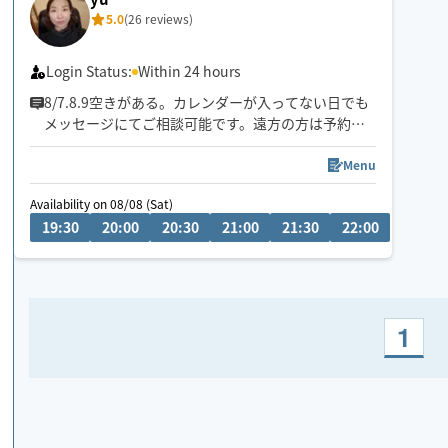
5.0
(26 reviews)
Login Status:
Within 24 hours
8/7.8.9空きがある。カレンダーが入ってない日でも
メッセージにてご相談可能です。遠方の方は予約し
たい時間の3時間前に県内の方は2時間前にリクエス
トお願いします。月によって活動エリアが異なりま
Menu
すので、あらかじめご確認の上リクエストをお願い
Availability on 08/08 (Sat)
08/13 (
いたします。
19:30
20:00
20:30
21:00
21:30
22:00
11:0
施術中にスマートフォンを閲覧はご遠慮ください。
お客様の要望を聞きながら、最善に目指します。
1