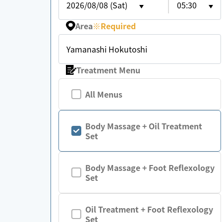
2026/08/08 (Sat)
05:30
Area
※
Required
Yamanashi Hokutoshi
Treatment Menu
All Menus
Body Massage + Oil Treatment
Set
Body Massage + Foot Reflexology
Set
Oil Treatment + Foot Reflexology
Set