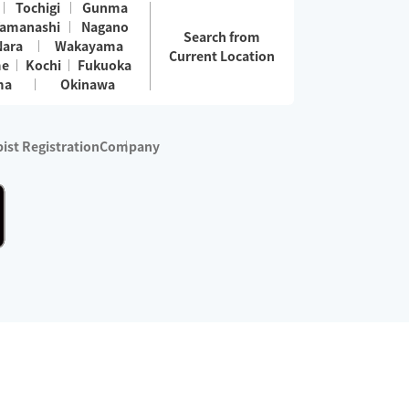
Tochigi
Gunma
amanashi
Nagano
Search from
Nara
Wakayama
Current Location
me
Kochi
Fukuoka
ma
Okinawa
ist Registration
Company
 services are excluded)