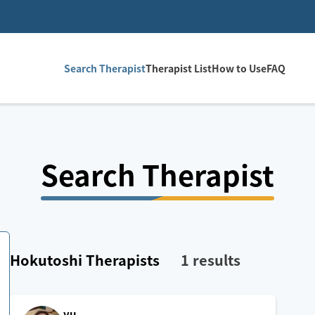
Search Therapist
Therapist List
How to Use
FAQ
Search Therapist
Hokutoshi
Therapists
1
results
yu