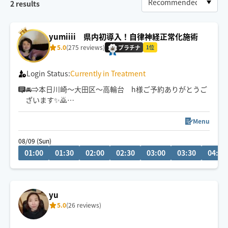
2
results
yumiiii 県内初導入！自律神経正常化施術
5.0
(275 reviews)
プラチナ
1位
Login Status:
Currently in Treatment
🚘⇒本日川崎〜大田区〜高輪台 h様ご予約ありがとうご
ざいます✨🙇
🎺❇️疲れが取れない❇️不眠症❇️首肩痛❇️酷い腰痛❇️やる気
減退❇️何となく不調等お悩みの方へ🎵施術歴20年の経験
Menu
と実績をもとに〜
08/09 (Sun)
01:00
01:30
02:00
02:30
03:00
03:30
04:00
貴方様のお身体の不調不安解消アシストにお役立ていた
だきたく存じます
〜あらゆる手技を駆使した施術〜
通常のもみほぐしを超える【超もみほぐし✨】是非ご体感
yu
ください💫東京出張８月24日
5.0
(26 reviews)