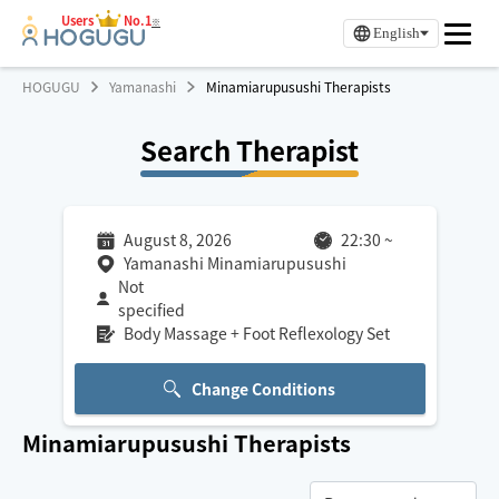
Users
No.1
※
English
HOGUGU
Yamanashi
Minamiarupusushi Therapists
Search Therapist
August 8, 2026
22:30
~
Yamanashi Minamiarupusushi
Not
specified
Body Massage + Foot Reflexology Set
Change Conditions
Minamiarupusushi
Therapists