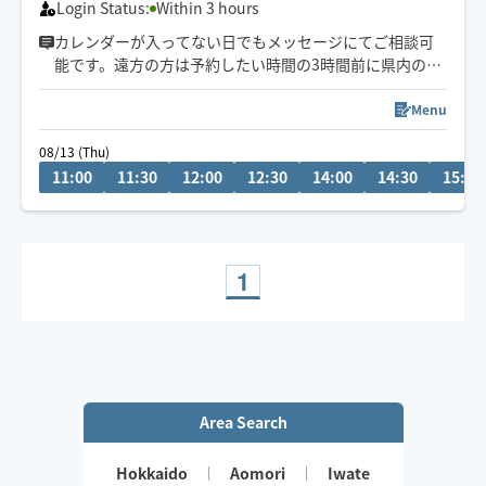
Login Status:
Within 3 hours
カレンダーが入ってない日でもメッセージにてご相談可
能です。遠方の方は予約したい時間の3時間前に県内の方
は2時間前にリクエストお願いします。月によって活動エ
リアが異なりますので、あらかじめご確認の上リクエス
Menu
トをお願いいたします。
08/13 (Thu)
施術中にスマートフォンを閲覧はご遠慮ください。
11:00
11:30
12:00
12:30
14:00
14:30
15:00
お客様の要望を聞きながら、最善に目指します。
1
Area Search
Hokkaido
Aomori
Iwate