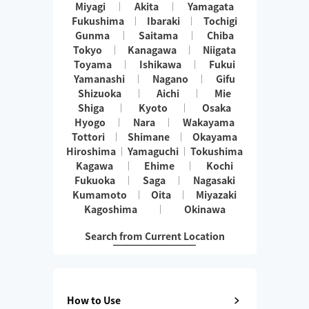
Miyagi
Akita
Yamagata
Fukushima
Ibaraki
Tochigi
Gunma
Saitama
Chiba
Tokyo
Kanagawa
Niigata
Toyama
Ishikawa
Fukui
Yamanashi
Nagano
Gifu
Shizuoka
Aichi
Mie
Shiga
Kyoto
Osaka
Hyogo
Nara
Wakayama
Tottori
Shimane
Okayama
Hiroshima
Yamaguchi
Tokushima
Kagawa
Ehime
Kochi
Fukuoka
Saga
Nagasaki
Kumamoto
Oita
Miyazaki
Kagoshima
Okinawa
Search from Current Location
How to Use