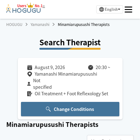
Users
No.1
※
English
HOGUGU
Yamanashi
Minamiarupusushi Therapists
Search Therapist
August 9, 2026
20:30
~
Yamanashi Minamiarupusushi
Not
specified
Oil Treatment + Foot Reflexology Set
Change Conditions
Minamiarupusushi
Therapists