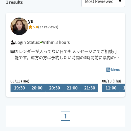
1
results
yu
5.0
(27 reviews)
Login Status:
Within 3 hours
カレンダーが入ってない日でもメッセージにてご相談可
能です。遠方の方は予約したい時間の3時間前に県内の方
は2時間前にリクエストお願いします。月によって活動エ
リアが異なりますので、あらかじめご確認の上リクエス
Menu
トをお願いいたします。
08/11 (Tue)
08/13 (Thu)
施術中にスマートフォンを閲覧はご遠慮ください。
19:30
20:00
20:30
21:00
21:30
11:00
11:
お客様の要望を聞きながら、最善に目指します。
1