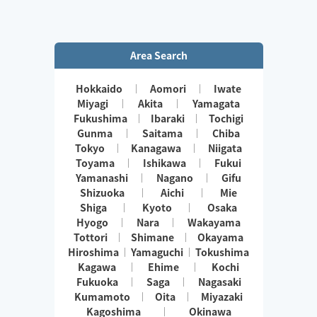
Area Search
Hokkaido
Aomori
Iwate
Miyagi
Akita
Yamagata
Fukushima
Ibaraki
Tochigi
Gunma
Saitama
Chiba
Tokyo
Kanagawa
Niigata
Toyama
Ishikawa
Fukui
Yamanashi
Nagano
Gifu
Shizuoka
Aichi
Mie
Shiga
Kyoto
Osaka
Hyogo
Nara
Wakayama
Tottori
Shimane
Okayama
Hiroshima
Yamaguchi
Tokushima
Kagawa
Ehime
Kochi
Fukuoka
Saga
Nagasaki
Kumamoto
Oita
Miyazaki
Kagoshima
Okinawa