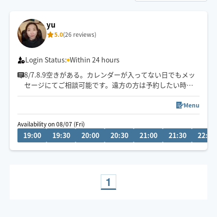
yu
5.0
(26 reviews)
Login Status:
Within 24 hours
8/7.8.9空きがある。カレンダーが入ってない日でもメッ
セージにてご相談可能です。遠方の方は予約したい時間
の3時間前に県内の方は2時間前にリクエストお願いしま
す。月によって活動エリアが異なりますので、あらかじめ
Menu
ご確認の上リクエストをお願いいたします。
Availability on 08/07 (Fri)
施術中にスマートフォンを閲覧はご遠慮ください。
19:00
19:30
20:00
20:30
21:00
21:30
22:00
お客様の要望を聞きながら、最善に目指します。
1