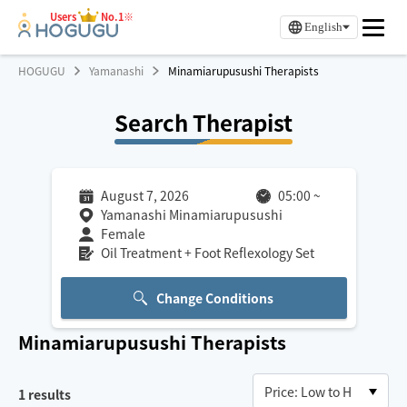
Users
No.1※
English
HOGUGU
Yamanashi
Minamiarupusushi Therapists
Search Therapist
August 7, 2026
05:00
~
Yamanashi Minamiarupusushi
Female
Oil Treatment + Foot Reflexology Set
Change Conditions
Minamiarupusushi
Therapists
1
results