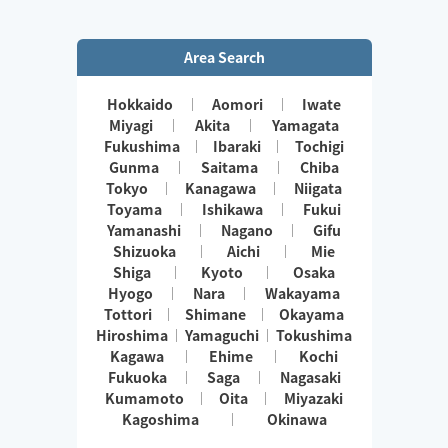
Area Search
Hokkaido
Aomori
Iwate
Miyagi
Akita
Yamagata
Fukushima
Ibaraki
Tochigi
Gunma
Saitama
Chiba
Tokyo
Kanagawa
Niigata
Toyama
Ishikawa
Fukui
Yamanashi
Nagano
Gifu
Shizuoka
Aichi
Mie
Shiga
Kyoto
Osaka
Hyogo
Nara
Wakayama
Tottori
Shimane
Okayama
Hiroshima
Yamaguchi
Tokushima
Kagawa
Ehime
Kochi
Fukuoka
Saga
Nagasaki
Kumamoto
Oita
Miyazaki
Kagoshima
Okinawa