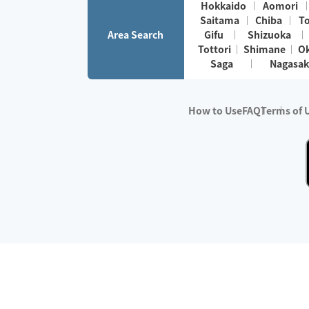
Hokkaido
Aomori
Saitama
Chiba
T
Area Search
Gifu
Shizuoka
Tottori
Shimane
O
Saga
Nagasak
How to Use
FAQ
Terms of 
※No.1 in Users
・Survey period:
Janua
・Survey conducted b
・Surveyed companie