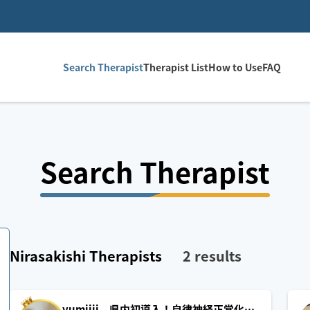
Search Therapist
Therapist List
How to Use
FAQ
Search Therapist
Nirasakishi
Therapists
2
results
yumiiii 県内初導入！自律神経正常化施