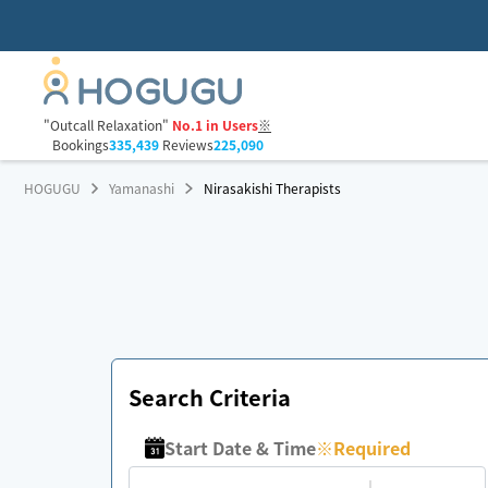
"Outcall Relaxation"
No.1 in Users
※
Bookings
335,439
Reviews
225,090
HOGUGU
Yamanashi
Nirasakishi Therapists
Search Criteria
Start Date & Time
※
Required