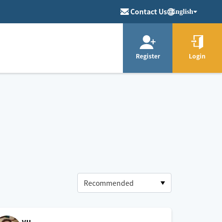
Contact Us
English
Register
Login
yu