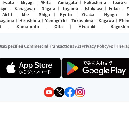
Iwate
Miyagi
Akita
Yamagata
Fukushima
Ibaraki
okyo
Kanagawa
Niigata
Toyama
Ishikawa
Fukui
Y
Aichi
Mie
Shiga
Kyoto
Osaka
Hyogo
kayama
Hiroshima
Yamaguchi
Tokushima
Kagawa
Ehi
i
Kumamoto
Oita
Miyazaki
Kagoshi
Use
Specified Commercial Transactions Act
Privacy Policy
For Therap
ry 1, 2024 - December 31, 2025
y:
Wedia Inc.
s:
8 companies providing outcall relaxation services for individuals
(store-listing type