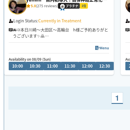
術
5.0
(275 reviews)
プラチナ
1位
Login Status:
Currently in Treatment
🚘⇒本日川崎〜大田区〜高輪台 h様ご予約ありがと
うございます✨🙇
🎺❇️疲れが取れない❇️不眠症❇️首肩痛❇️酷い腰痛❇️や
る気減退❇️何となく不調等お悩みの方へ🎵施術歴20
Menu
年の経験と実績をもとに〜
Availability on 08/09 (Sun)
Av
10:00
10:30
11:00
11:30
12:00
12:30
13:00
貴方様のお身体の不調不安解消アシストにお役立て
いただきたく存じます
〜あらゆる手技を駆使した施術〜
通常のもみほぐしを超える【超もみほぐし✨】是非
ご体感ください💫東京出張８月24日
1