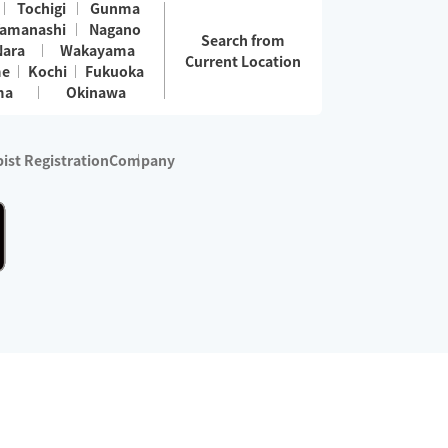
Tochigi
Gunma
amanashi
Nagano
Search from
Nara
Wakayama
Current Location
me
Kochi
Fukuoka
ma
Okinawa
ist Registration
Company
 services are excluded)