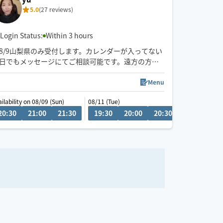
5.0
(27 reviews)
Login Status:
Within 3 hours
8/9山梨県のみ受付します。カレンダーが入ってない
日でもメッセージにてご相談可能です。遠方の方は
予約したい時間の3時間前に県内の方は2時間前にリ
クエストお願いします。月によって活動エリアが異
Menu
なりますので、あらかじめご確認の上リクエストを
ailability on 08/09 (Sun)
08/11 (Tue)
お願いいたします。
20:30
13:30
21:00
14:00
21:30
14:30
19:30
15:00
20:00
15:30
20:30
21:00
21
施術中にスマートフォンを閲覧はご遠慮ください。
お客様の要望を聞きながら、最善に目指します。