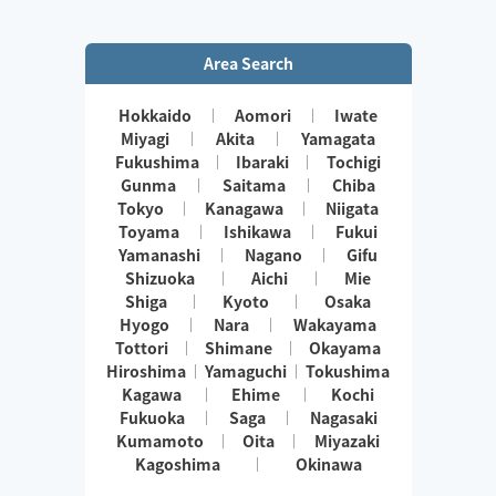
Area Search
Hokkaido
Aomori
Iwate
Miyagi
Akita
Yamagata
Fukushima
Ibaraki
Tochigi
Gunma
Saitama
Chiba
Tokyo
Kanagawa
Niigata
Toyama
Ishikawa
Fukui
Yamanashi
Nagano
Gifu
Shizuoka
Aichi
Mie
Shiga
Kyoto
Osaka
Hyogo
Nara
Wakayama
Tottori
Shimane
Okayama
Hiroshima
Yamaguchi
Tokushima
Kagawa
Ehime
Kochi
Fukuoka
Saga
Nagasaki
Kumamoto
Oita
Miyazaki
Kagoshima
Okinawa