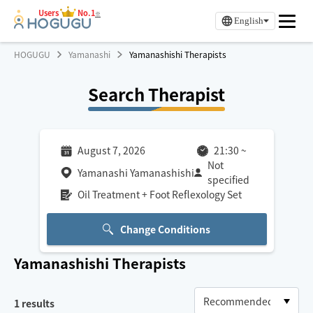
Users
No.1
※
English
HOGUGU
Yamanashi
Yamanashishi Therapists
Search Therapist
August 7, 2026
21:30
~
Not
Yamanashi Yamanashishi
specified
Oil Treatment + Foot Reflexology Set
Change Conditions
Yamanashishi
Therapists
1
results