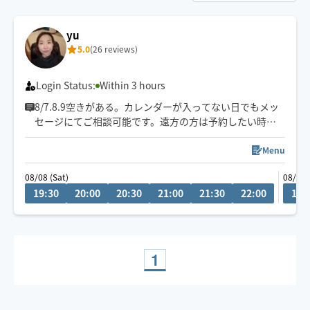
yu
5.0
(26 reviews)
Login Status:
Within 3 hours
8/7.8.9空きがある。カレンダーが入ってない日でもメッ
セージにてご相談可能です。遠方の方は予約したい時間
の3時間前に県内の方は2時間前にリクエストお願いしま
す。月によって活動エリアが異なりますので、あらかじめ
Menu
ご確認の上リクエストをお願いいたします。
08/08 (Sat)
08/13 
施術中にスマートフォンを閲覧はご遠慮ください。
19:30
20:00
20:30
21:00
21:30
22:00
11:
お客様の要望を聞きながら、最善に目指します。
1