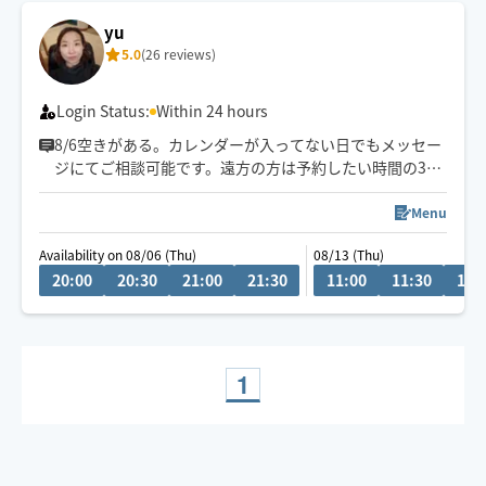
yu
5.0
(26 reviews)
Login Status:
Within 24 hours
8/6空きがある。カレンダーが入ってない日でもメッセー
ジにてご相談可能です。遠方の方は予約したい時間の3時
間前に県内の方は2時間前にリクエストお願いします。月
によって活動エリアが異なりますので、あらかじめご確
Menu
認の上リクエストをお願いいたします。
Availability on 08/06 (Thu)
08/13 (Thu)
施術中にスマートフォンを閲覧はご遠慮ください。
20:00
20:30
21:00
21:30
11:00
11:30
12:
お客様の要望を聞きながら、最善に目指します。
1