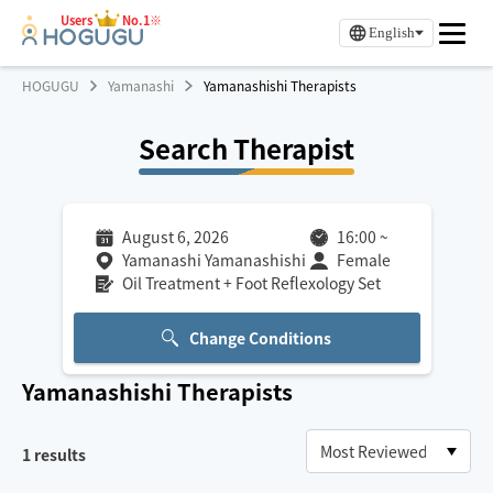
Users
No.1※
English
HOGUGU
Yamanashi
Yamanashishi Therapists
Search Therapist
August 6, 2026
16:00
~
Yamanashi Yamanashishi
Female
Oil Treatment + Foot Reflexology Set
Change Conditions
Yamanashishi
Therapists
1
results