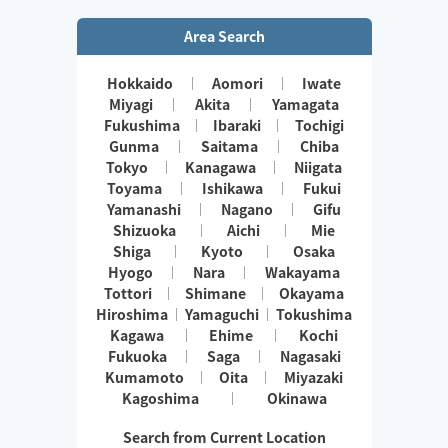
Area Search
Hokkaido
Aomori
Iwate
Miyagi
Akita
Yamagata
Fukushima
Ibaraki
Tochigi
Gunma
Saitama
Chiba
Tokyo
Kanagawa
Niigata
Toyama
Ishikawa
Fukui
Yamanashi
Nagano
Gifu
Shizuoka
Aichi
Mie
Shiga
Kyoto
Osaka
Hyogo
Nara
Wakayama
Tottori
Shimane
Okayama
Hiroshima
Yamaguchi
Tokushima
Kagawa
Ehime
Kochi
Fukuoka
Saga
Nagasaki
Kumamoto
Oita
Miyazaki
Kagoshima
Okinawa
Search from Current Location