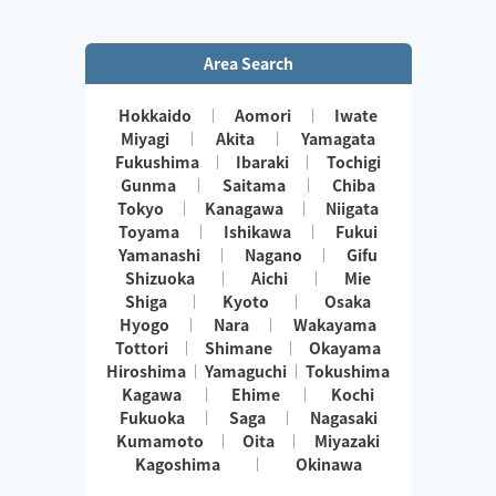
Area Search
Hokkaido
Aomori
Iwate
Miyagi
Akita
Yamagata
Fukushima
Ibaraki
Tochigi
Gunma
Saitama
Chiba
Tokyo
Kanagawa
Niigata
Toyama
Ishikawa
Fukui
Yamanashi
Nagano
Gifu
Shizuoka
Aichi
Mie
Shiga
Kyoto
Osaka
Hyogo
Nara
Wakayama
Tottori
Shimane
Okayama
Hiroshima
Yamaguchi
Tokushima
Kagawa
Ehime
Kochi
Fukuoka
Saga
Nagasaki
Kumamoto
Oita
Miyazaki
Kagoshima
Okinawa