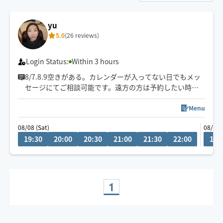
yu
5.0
(26 reviews)
Login Status:
Within 3 hours
8/7.8.9空きがある。カレンダーが入ってない日でもメッ
セージにてご相談可能です。遠方の方は予約したい時間
の3時間前に県内の方は2時間前にリクエストお願いしま
す。月によって活動エリアが異なりますので、あらかじめ
Menu
ご確認の上リクエストをお願いいたします。
08/08 (Sat)
08/13 
施術中にスマートフォンを閲覧はご遠慮ください。
19:30
20:00
20:30
21:00
21:30
22:00
11:
お客様の要望を聞きながら、最善に目指します。
1