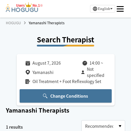
Users
No.1※
English
HOGUGU
Yamanashi Therapists
Search Therapist
August 7, 2026
14:00
~
Not
Yamanashi
specified
Oil Treatment + Foot Reflexology Set
Change Conditions
Yamanashi
Therapists
1
results